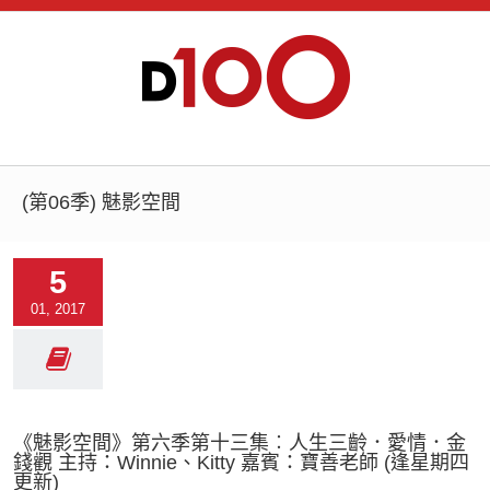
(第06季) 魅影空間
5
01, 2017
《魅影空間》第六季第十三集︰人生三齡．愛情．金
錢觀 主持：Winnie、Kitty 嘉賓：寶善老師 (逢星期四
更新)