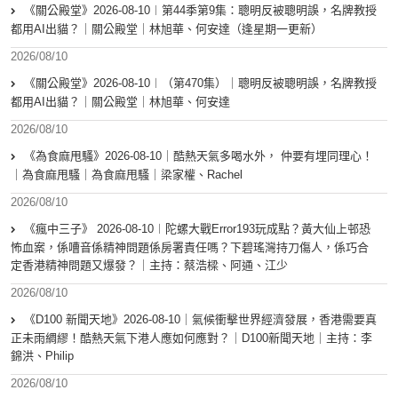
《關公殿堂》2026-08-10︱第44季第9集：聰明反被聰明誤，名牌教授
都用AI出貓？｜關公殿堂｜林旭華、何安達（逢星期一更新）
2026/08/10
《關公殿堂》2026-08-10︱（第470集）｜聰明反被聰明誤，名牌教授
都用AI出貓？｜關公殿堂｜林旭華、何安達
2026/08/10
《為食麻甩騷》2026-08-10｜酷熱天氣多喝水外， 仲要有埋同理心！
｜為食麻甩騷｜為食麻甩騷｜梁家權、Rachel
2026/08/10
《瘋中三子》 2026-08-10︱陀螺大戰Error193玩成點？黃大仙上邨恐
怖血案，係嘈音係精神問題係房署責任嗎？下碧瑤灣持刀傷人，係巧合
定香港精神問題又爆發？｜主持：蔡浩樑、阿通、江少
2026/08/10
《D100 新聞天地》2026-08-10｜氣候衝擊世界經濟發展，香港需要真
正未雨綢繆！酷熱天氣下港人應如何應對？｜D100新聞天地｜主持：李
錦洪、Philip
2026/08/10