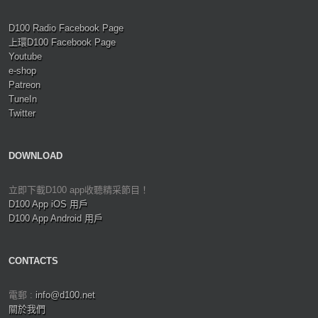
D100 Radio Facebook Page
上環D100 Facebook Page
Youtube
e-shop
Patreon
TuneIn
Twitter
DOWNLOAD
立即下載D100 app收聽精采節目！
D100 App iOS 用戶
D100 App Android 用戶
CONTACTS
電郵 :
info@d100.net
關於我們