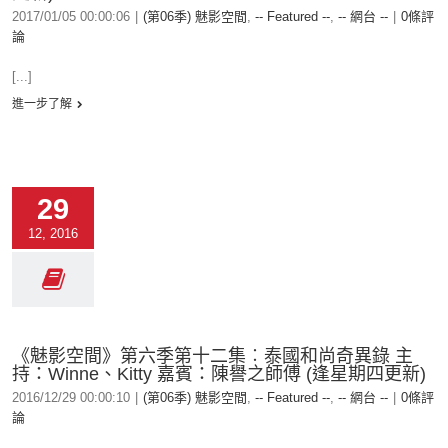
2017/01/05 00:00:06
|
(第06季) 魅影空間
,
-- Featured --
,
-- 網台 --
|
0條評
論
[...]
進一步了解
29
12, 2016
《魅影空間》第六季第十二集︰泰國和尚奇異錄 主
持：Winne、Kitty 嘉賓：陳譽之師傅 (逢星期四更新)
2016/12/29 00:00:10
|
(第06季) 魅影空間
,
-- Featured --
,
-- 網台 --
|
0條評
論