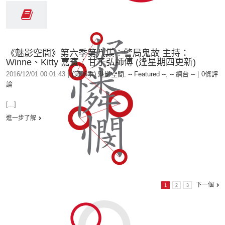
《魅影空間》第六季第八集︰警局鬼故 主持：
Winne、Kitty 嘉賓︰甘子弘師傅 (逢星期四更新)
2016/12/01 00:01:43
|
(第06季) 魅影空間
,
-- Featured --
,
-- 網台 --
|
0條評
論
[...]
進一步了解
下一個
1
2
3