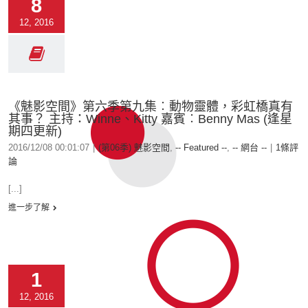
8
12, 2016
《魅影空間》第六季第九集︰動物靈體，彩虹橋真有
其事？ 主持：Winne、Kitty 嘉賓︰Benny Mas (逢星
期四更新)
2016/12/08 00:01:07
|
(第06季) 魅影空間
,
-- Featured --
,
-- 網台 --
|
1條評
論
[...]
進一步了解
1
12, 2016