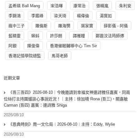
孟希璘 Ball Mang
宋浩暉
康常治
張曉嵐
朱利安
李錦鴻
李鑑峰
梁天琦
楊偉倫
湯寳如
瘋中三子
羅倫斯
羅海憫
葉家寶
薛影儀 - 阿儀
藍精靈
蝌蚪
許莎朗
譚雁瞳
鄭遨汶法筠師傅
阿銀
陳俊偉
香港催眠輔導中心 Tim Sir
香港記憶學院總監
馬哥老師
近期文章
《吾三吾四》2026-08-10｜今晚邀請到幸福女神連詩雅任嘉賓，同兩
位絲打主持圍爐談心事說近況！｜主持：徐加晴 Rona (吾三)，關嘉敏
Carman (吾四) 嘉賓：連詩雅 Shiga
2026/08/10
《恩典時刻》周一文化局︱2026-08-10︱主持：Eddy, Wylie
2026/08/10