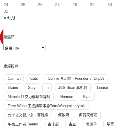
24
25
26
27
28
29
30
31
« 七月
重溫庫
慶爆搜尋
Carman
Cats
Connie 李玥穎 - Founder of Drip39
Elaine
Gary
In
JBS Brian 李凱賢
Louise
Miracle 社交力學培訓導師
Norman
Ryan
Terry Wong 王總講軍事@TerryWongmilitarytalk
九十後文藝少女 - 賈雅緻
何啟明
何爵天導演
午夜工作者 Benny
古庄辰
古立
吳佩孚
基哥