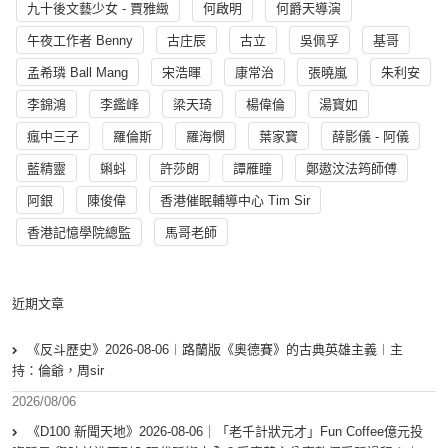
九十後文藝少女 - 賈雅緻
何啟明
何爵天導演
午夜工作者 Benny
古庄辰
古立
吳佩孚
基哥
孟希璘 Ball Mang
宋浩暉
康常治
張曉嵐
朱利安
李錦鴻
李鑑峰
梁天琦
楊偉倫
湯寳如
瘋中三子
羅倫斯
羅海憫
葉家寶
薛影儀 - 阿儀
藍精靈
蝌蚪
許莎朗
譚雁瞳
鄭遨汶法筠師傅
阿銀
陳俊偉
香港催眠輔導中心 Tim Sir
香港記憶學院總監
馬哥老師
近期文章
《反斗歷史》2026-08-06︱路蘭版《奧德賽》的古典英雄主義︱主
持：倫爺，周sir
2026/08/06
《D100 新聞天地》2026-08-06｜「老千計狀元才」Fun Coffee億元投