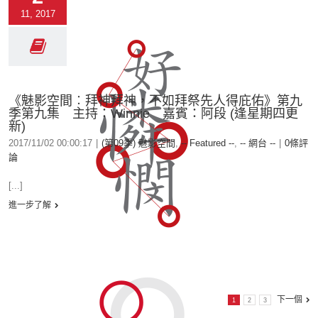
11, 2017
《魅影空間︰拜神拜神，不如拜祭先人得庇佑》第九
季第九集 主持：Winnie 嘉賓：阿段 (逢星期四更
新)
2017/11/02 00:00:17
|
(第09季) 魅影空間
,
-- Featured --
,
-- 網台 --
|
0條評
論
[...]
進一步了解
下一個
1
2
3