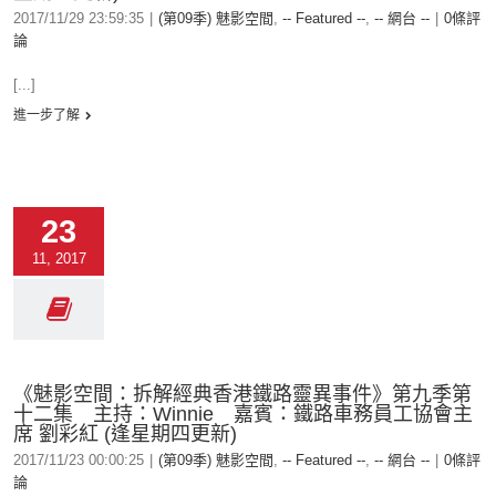
2017/11/29 23:59:35
|
(第09季) 魅影空間
,
-- Featured --
,
-- 網台 --
|
0條評
論
[...]
進一步了解
23
11, 2017
《魅影空間：拆解經典香港鐵路靈異事件》第九季第
十二集 主持：Winnie 嘉賓：鐵路車務員工協會主
席 劉彩紅 (逢星期四更新)
2017/11/23 00:00:25
|
(第09季) 魅影空間
,
-- Featured --
,
-- 網台 --
|
0條評
論