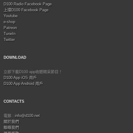
D100 Radio Facebook Page
上環D100 Facebook Page
Youtube
e-shop
Patreon
TuneIn
Twitter
DOWNLOAD
立即下載D100 app收聽精采節目！
D100 App iOS 用戶
D100 App Android 用戶
CONTACTS
電郵 :
info@d100.net
關於我們
聯絡我們