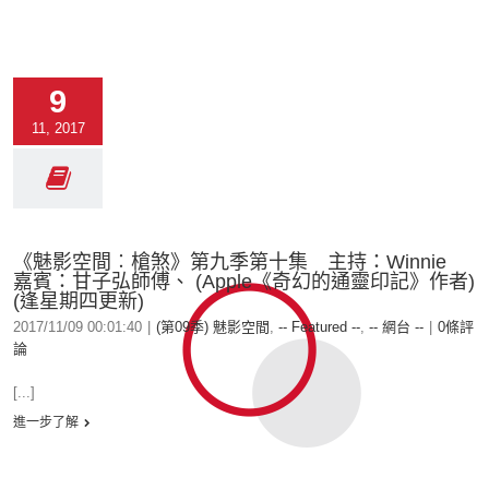
9
11, 2017
《魅影空間︰槍煞》第九季第十集 主持：Winnie
嘉賓：甘子弘師傅、 (Apple《奇幻的通靈印記》作者)
(逢星期四更新)
2017/11/09 00:01:40
|
(第09季) 魅影空間
,
-- Featured --
,
-- 網台 --
|
0條評
論
[...]
進一步了解