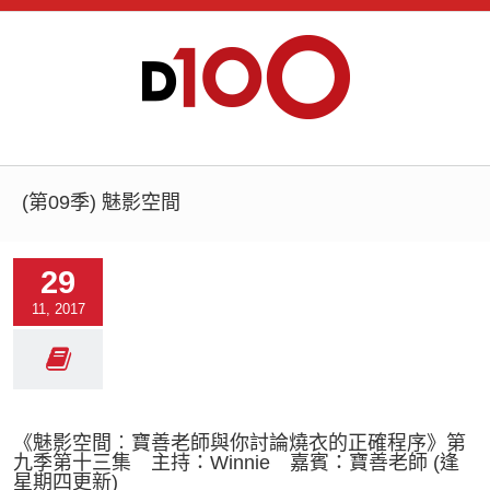
(第09季) 魅影空間
29
11, 2017
《魅影空間︰寶善老師與你討論燒衣的正確程序》第
九季第十三集 主持：Winnie 嘉賓：寶善老師 (逢
星期四更新)