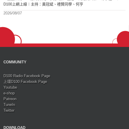
D100上綱上線︱主持：黃冠斌、禮賢同學、何亨
2026/08/07
COMMUNITY
D100 Radio Facebook Page
上環D100 Facebook Page
Youtube
e-shop
Patreon
TuneIn
Twitter
DOWNLOAD