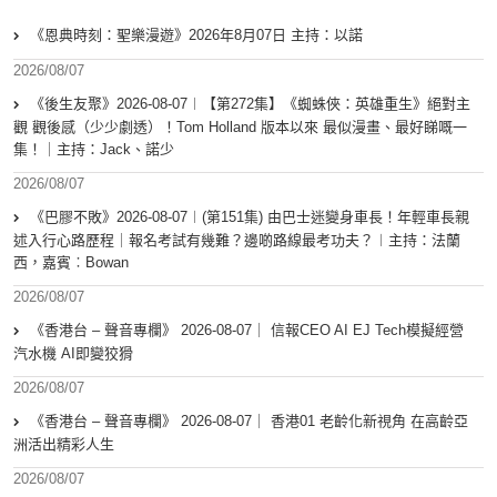
《恩典時刻：聖樂漫遊》2026年8月07日 主持：以諾
2026/08/07
《後生友聚》2026-08-07︱【第272集】《蜘蛛俠：英雄重生》絕對主
觀 觀後感（少少劇透）！Tom Holland 版本以來 最似漫畫、最好睇嘅一
集！｜主持：Jack、諾少
2026/08/07
《巴膠不敗》2026-08-07︱(第151集) 由巴士迷變身車長！年輕車長親
述入行心路歷程｜報名考試有幾難？邊啲路線最考功夫？︱主持：法蘭
西，嘉賓︰Bowan
2026/08/07
《香港台 – 聲音專欄》 2026-08-07｜ 信報CEO AI EJ Tech模擬經營
汽水機 AI即變狡猾
2026/08/07
《香港台 – 聲音專欄》 2026-08-07｜ 香港01 老齡化新視角 在高齡亞
洲活出精彩人生
2026/08/07