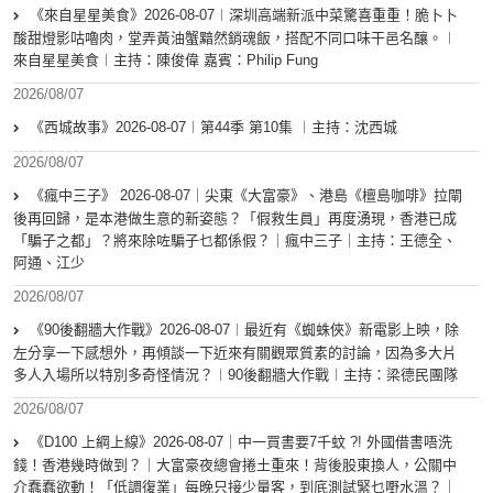
《來自星星美食》2026-08-07︱深圳高端新派中菜驚喜重重！脆卜卜
酸甜燈影咕嚕肉，堂弄黃油蟹黯然銷魂飯，搭配不同口味干邑名釀。︱
來自星星美食︱主持：陳俊偉 嘉賓：Philip Fung
2026/08/07
《西城故事》2026-08-07︱第44季 第10集 ︱主持：沈西城
2026/08/07
《瘋中三子》 2026-08-07｜尖東《大富豪》、港島《檀島咖啡》拉閘
後再回歸，是本港做生意的新姿態？「假救生員」再度湧現，香港已成
「騙子之都」？將來除咗騙子乜都係假？｜瘋中三子｜主持：王德全、
阿通、江少
2026/08/07
《90後翻牆大作戰》2026-08-07︱最近有《蜘蛛俠》新電影上映，除
左分享一下感想外，再傾談一下近來有關觀眾質素的討論，因為多大片
多人入場所以特別多奇怪情況？︱90後翻牆大作戰︱主持：梁德民團隊
2026/08/07
《D100 上綱上線》2026-08-07｜中一買書要7千蚊 ?! 外國借書唔洗
錢！香港幾時做到？｜大富豪夜總會捲土重來！背後股東換人，公關中
介蠢蠢欲動！「低調復業」每晚只接少量客，到底測試緊乜嘢水溫？｜