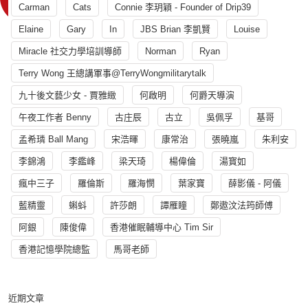
Carman
Cats
Connie 李玥穎 - Founder of Drip39
Elaine
Gary
In
JBS Brian 李凱賢
Louise
Miracle 社交力學培訓導師
Norman
Ryan
Terry Wong 王總講軍事@TerryWongmilitarytalk
九十後文藝少女 - 賈雅緻
何啟明
何爵天導演
午夜工作者 Benny
古庄辰
古立
吳佩孚
基哥
孟希璘 Ball Mang
宋浩暉
康常治
張曉嵐
朱利安
李錦鴻
李鑑峰
梁天琦
楊偉倫
湯寳如
瘋中三子
羅倫斯
羅海憫
葉家寶
薛影儀 - 阿儀
藍精靈
蝌蚪
許莎朗
譚雁瞳
鄭遨汶法筠師傅
阿銀
陳俊偉
香港催眠輔導中心 Tim Sir
香港記憶學院總監
馬哥老師
近期文章