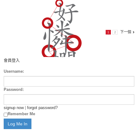
下一個
1
2
會員登入
Username:
Password:
signup now
|
forgot password?
Remember Me