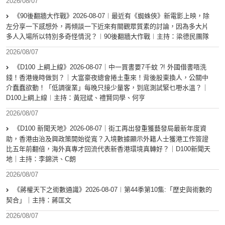
2026/08/07
《90後翻牆大作戰》2026-08-07︱最近有《蜘蛛俠》新電影上映，除
左分享一下感想外，再傾談一下近來有關觀眾質素的討論，因為多大片
多人入場所以特別多奇怪情況？︱90後翻牆大作戰︱主持：梁德民團隊
2026/08/07
《D100 上綱上線》2026-08-07｜中一買書要7千蚊 ?! 外國借書唔洗
錢！香港幾時做到？｜大富豪夜總會捲土重來！背後股東換人，公關中
介蠢蠢欲動！「低調復業」每晚只接少量客，到底測試緊乜嘢水溫？｜
D100上綱上線︱主持：黃冠斌、禮賢同學、何亨
2026/08/07
《D100 新聞天地》2026-08-07｜街工再出發重獲藝發局最新年度資
助，香港由治及興政策開始從寬？入境數據顯示外籍人士獲港工作簽證
比五年前翻倍，海外真專才回流代表新香港環境真轉好？｜D100新聞天
地｜主持：李錦洪、C朗
2026/08/07
《蔣權天下之術數通識》2026-08-07︱第44季第10集:「歴史與術數的
契合」｜主持：蔣匡文
2026/08/07