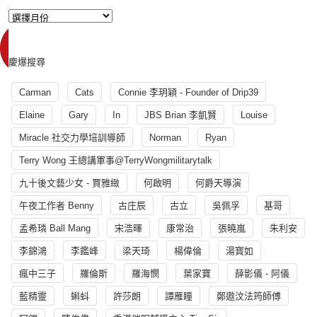
慶爆搜尋
Carman
Cats
Connie 李玥穎 - Founder of Drip39
Elaine
Gary
In
JBS Brian 李凱賢
Louise
Miracle 社交力學培訓導師
Norman
Ryan
Terry Wong 王總講軍事@TerryWongmilitarytalk
九十後文藝少女 - 賈雅緻
何啟明
何爵天導演
午夜工作者 Benny
古庄辰
古立
吳佩孚
基哥
孟希璘 Ball Mang
宋浩暉
康常治
張曉嵐
朱利安
李錦鴻
李鑑峰
梁天琦
楊偉倫
湯寳如
瘋中三子
羅倫斯
羅海憫
葉家寶
薛影儀 - 阿儀
藍精靈
蝌蚪
許莎朗
譚雁瞳
鄭遨汶法筠師傅