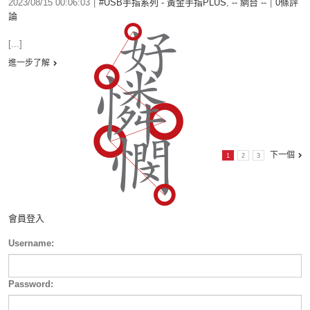
2023/08/15 00:06:03
|
#USB手指系列 - 黃金手指PLUS
,
-- 網台 --
|
0條評
論
[...]
進一步了解
下一個
1
2
3
會員登入
Username:
Password: