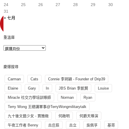
24
25
26
27
28
29
30
31
« 七月
重溫庫
慶爆搜尋
Carman
Cats
Connie 李玥穎 - Founder of Drip39
Elaine
Gary
In
JBS Brian 李凱賢
Louise
Miracle 社交力學培訓導師
Norman
Ryan
Terry Wong 王總講軍事@TerryWongmilitarytalk
九十後文藝少女 - 賈雅緻
何啟明
何爵天導演
午夜工作者 Benny
古庄辰
古立
吳佩孚
基哥