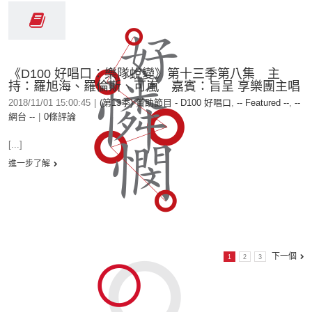
《D100 好唱口：樂隊蛻變》第十三季第八集 主
持：羅旭海、羅倫斯、可嵐 嘉賓：旨呈 享樂團主唱
2018/11/01 15:00:45
|
(第13季) 贊助節目 - D100 好唱口
,
-- Featured --
,
--
網台 --
|
0條評論
[...]
進一步了解
下一個
1
2
3