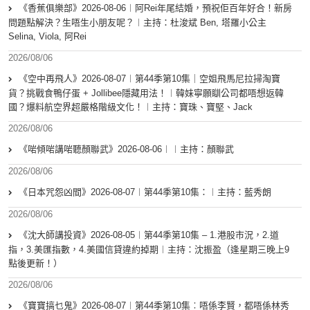
《香蕉俱樂部》2026-08-06︱阿Rei年尾結婚，預祝佢百年好合！新房
問題點解決？生唔生小朋友呢？︱主持：杜浚斌 Ben, 塔羅小公主
Selina, Viola, 阿Rei
2026/08/06
《空中再飛人》2026-08-07︱第44季第10集｜空姐飛馬尼拉掃淘寶
貨？挑戰食鴨仔蛋 + Jollibee隱藏用法！︱韓妹寧願瞓公司都唔想返韓
國？爆料航空界超嚴格階級文化！︱主持：寶珠、寶堅、Jack
2026/08/06
《啱傾啱講啱聽顏聯武》2026-08-06︱︱主持：顏聯武
2026/08/06
《日本咒怨凶間》2026-08-07︱第44季第10集：︱主持：藍秀朗
2026/08/06
《沈大師講投資》2026-08-05︱第44季第10集 – 1.港股市況，2.道
指，3.美匯指數，4.美國信貸違約掉期︱主持：沈振盈（逢星期三晚上9
點後更新！）
2026/08/06
《寶寶搞乜鬼》2026-08-07︱第44季第10集︰唔係李賢，都唔係林秀