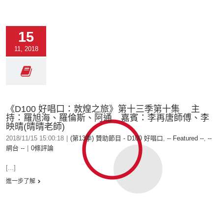
15
11, 2018
《D100 好唱口：敦煌之旅》第十三季第十集 主
持：羅旭海、羅倫斯、阿通 嘉賓：李再唐師傅、李
映晴(晴晴老師)
2018/11/15 15:00:18
|
(第13季) 贊助節目 - D100 好唱口
,
-- Featured --
,
--
網台 --
|
0條評論
[...]
進一步了解