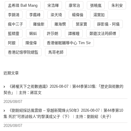
孟希璘 Ball Mang
宋浩暉
康常治
張曉嵐
朱利安
李錦鴻
李鑑峰
梁天琦
楊偉倫
湯寳如
瘋中三子
羅倫斯
羅海憫
葉家寶
薛影儀 - 阿儀
藍精靈
蝌蚪
許莎朗
譚雁瞳
鄭遨汶法筠師傅
阿銀
陳俊偉
香港催眠輔導中心 Tim Sir
香港記憶學院總監
馬哥老師
近期文章
《蔣權天下之術數通識》2026-08-07︱第44季第10集:「歴史與術數的
契合」｜主持：蔣匡文
2026/08/07
《劉銳紹採訪風雲錄 – 穿越新聞烽火50年》2026-08-07︱第44季第10
集 死於”可原諒殺人“的黎漢成父子（下）︱主持：劉銳紹（夫子）
2026/08/07