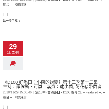
網台 --
|
0條評論
[...]
進一步了解
29
11, 2018
《D100 好唱口：小菌的蛻變》第十三季第十二集
主持：羅倫斯、可嵐 嘉賓：龍小菌, 阿花@帶菌者
2018/11/29 15:00:46
|
(第13季) 贊助節目 - D100 好唱口
,
-- Featured --
,
--
網台 --
|
0條評論
[...]