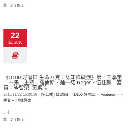
進一步了解
22
11, 2018
《D100 好唱口 生命21克：認知障礙症》第十三季第
十一集 主持：羅倫斯、鍾一諾 Roger、伍桂麟 嘉
賓：岑智榮, 黃紫欣
2018/11/22 15:00:39
|
(第13季) 贊助節目 - D100 好唱口
,
-- Featured --
,
--
網台 --
|
0條評論
[...]
進一步了解