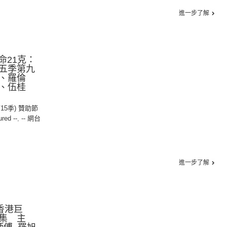
進一步了解
生命21克：
五季第九
、羅倫
r、伍桂
第15季) 贊助節
ured --
,
-- 網台
進一步了解
：香港巨
集 主