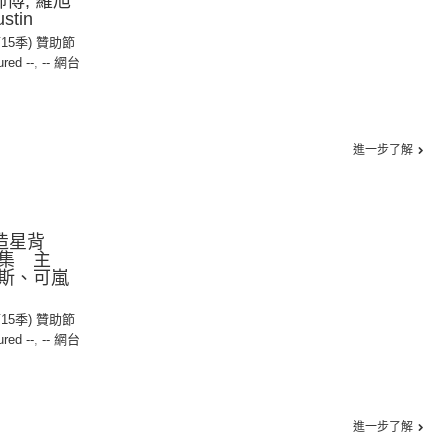
傅, 羅旭
stin
第15季) 贊助節
ured --
,
-- 網台
進一步了解
：造星背
集 主
斯、可嵐
第15季) 贊助節
ured --
,
-- 網台
進一步了解