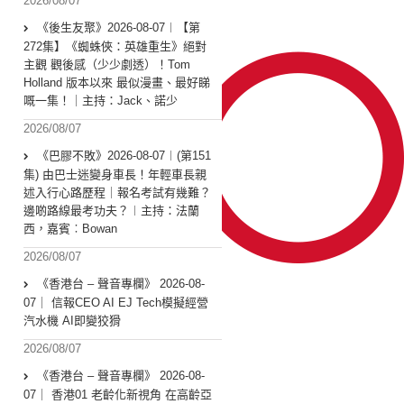
2026/08/07
《後生友聚》2026-08-07︱【第
272集】《蜘蛛俠：英雄重生》絕對
主觀 觀後感（少少劇透）！Tom
Holland 版本以來 最似漫畫、最好睇
嘅一集！｜主持：Jack、諾少
2026/08/07
《巴膠不敗》2026-08-07︱(第151
集) 由巴士迷變身車長！年輕車長親
述入行心路歷程｜報名考試有幾難？
邊啲路線最考功夫？︱主持：法蘭
西，嘉賓︰Bowan
2026/08/07
《香港台 – 聲音專欄》 2026-08-
07｜ 信報CEO AI EJ Tech模擬經營
汽水機 AI即變狡猾
2026/08/07
《香港台 – 聲音專欄》 2026-08-
07｜ 香港01 老齡化新視角 在高齡亞