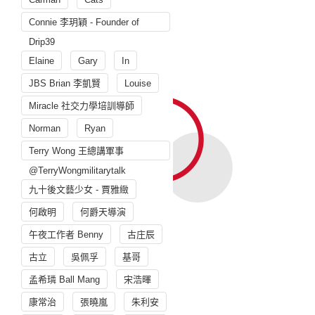
Connie 李玥穎 - Founder of
Drip39
Elaine
Gary
In
JBS Brian 李凱賢
Louise
Miracle 社交力學培訓導師
Norman
Ryan
Terry Wong 王總講軍事
@TerryWongmilitarytalk
九十後文藝少女 - 賈雅緻
何啟明
何爵天導演
午夜工作者 Benny
古庄辰
古立
吳佩孚
基哥
孟希璘 Ball Mang
宋浩暉
康常治
張曉嵐
朱利安