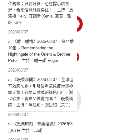
住觀眾；只要好食，也會撐小店食
肆，希望佢哋能捱得住！｜主持：馬
溱禧 Heily, 莊韻澄 Xenia, 嘉賓：雅
軒 Kinki
2026/08/07
《爵士鍾情》2026-08-07︱第44季
10集 – Remembering the
Nightingale of the Orient & Brother
Peter︱主持：鍾一諾 Roger
2026/08/07
《晚餐新聞》2026-08-07｜全球溫
室效應加劇，引發嚴重氣候反常與極
端天氣！各地口號式的綠色出行、減
少碳排，實際又做得到嗎？｜晚餐新
聞｜主持：陳珏明、劉銳紹（夫子）
2026/08/07
《恩典時刻：聖樂漫遊》2026年8
月07日 主持：以諾