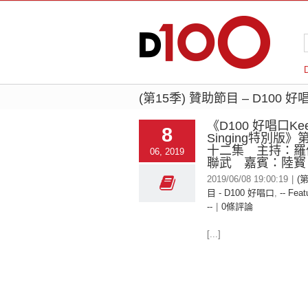
(第15季) 贊助節目 – D100 好
《D100 好唱口Kee
8
Singing特別版
十二集 主持：羅
06, 2019
聯武 嘉賓：陸寳
2019/06/08 19:00:19
|
(
目 - D100 好唱口
,
-- Feat
--
|
0條評論
[...]