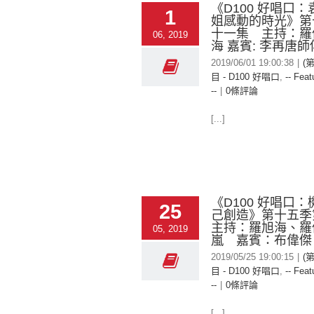
《D100 好唱口
1
姐感動的時光》第
十一集 主持：羅倫
06, 2019
海 嘉賓: 李再唐師
2019/06/01 19:00:38
|
(
目 - D100 好唱口
,
-- Feat
--
|
0條評論
[...]
《D100 好唱口
25
己創造》第十五
主持：羅旭海、羅
05, 2019
嵐 嘉賓：布偉傑
2019/05/25 19:00:15
|
(
目 - D100 好唱口
,
-- Feat
--
|
0條評論
[...]