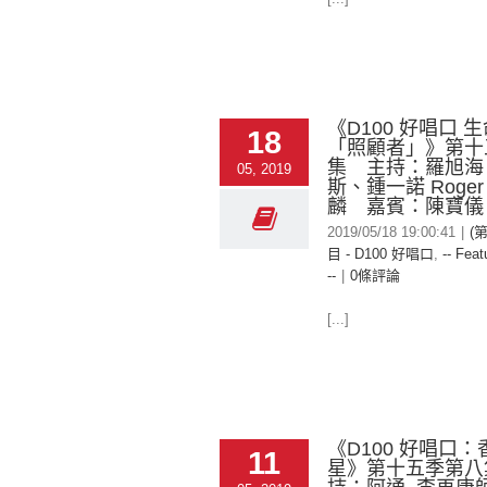
《D100 好唱口 
18
「照顧者」》第十
集 主持：羅旭海
05, 2019
斯、鍾一諾 Roge
麟 嘉賓：陳寶儀
2019/05/18 19:00:41
|
(
目 - D100 好唱口
,
-- Feat
--
|
0條評論
[...]
《D100 好唱口
11
星》第十五季第八