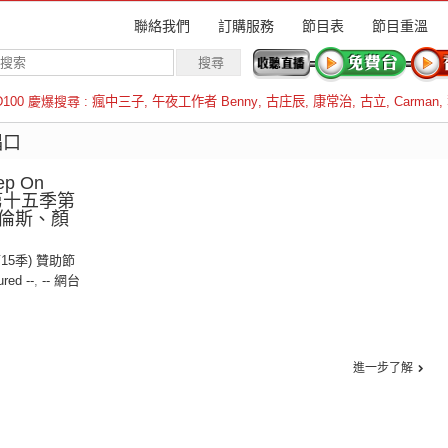
聯絡我們
訂購服務
節目表
節目重溫
D100 慶爆搜尋 :
瘋中三子
,
午夜工作者 Benny
,
古庄辰
,
康常治
,
古立
,
Carman
,
羅倫斯
唱口
p On
》第十五季第
倫斯、顏
第15季) 贊助節
ured --
,
-- 網台
進一步了解