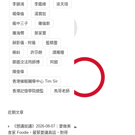
李錦鴻
李鑑峰
梁天琦
楊偉倫
湯寳如
瘋中三子
羅倫斯
羅海憫
葉家寶
薛影儀 - 阿儀
藍精靈
蝌蚪
許莎朗
譚雁瞳
鄭遨汶法筠師傅
阿銀
陳俊偉
香港催眠輔導中心 Tim Sir
香港記憶學院總監
馬哥老師
近期文章
《想講就講》2026-08-07｜要做美
食家 Foodie，最緊要講真話，對得