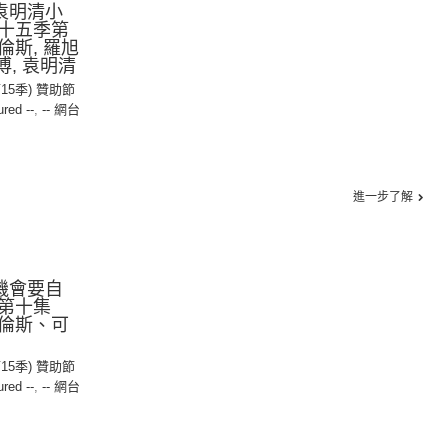
：袁明清小
十五季第
斯, 羅旭
傅, 袁明清
第15季) 贊助節
ured --
,
-- 網台
進一步了解
：機會要自
季第十集
倫斯、可
第15季) 贊助節
ured --
,
-- 網台