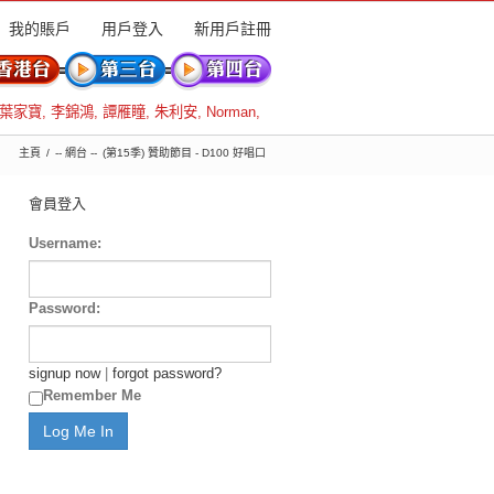
我的賬戶
用戶登入
新用戶註冊
葉家寶
,
李錦鴻
,
譚雁瞳
,
朱利安
,
Norman
,
主頁
-- 網台 --
(第15季) 贊助節目 - D100 好唱口
會員登入
Username:
Password:
signup now
|
forgot password?
Remember Me