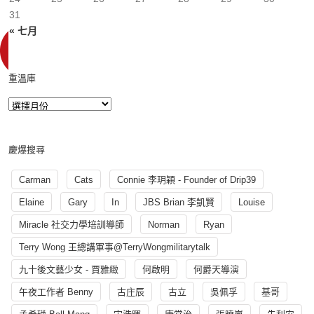
31
« 七月
重溫庫
慶爆搜尋
Carman
Cats
Connie 李玥穎 - Founder of Drip39
Elaine
Gary
In
JBS Brian 李凱賢
Louise
Miracle 社交力學培訓導師
Norman
Ryan
Terry Wong 王總講軍事@TerryWongmilitarytalk
九十後文藝少女 - 賈雅緻
何啟明
何爵天導演
午夜工作者 Benny
古庄辰
古立
吳佩孚
基哥