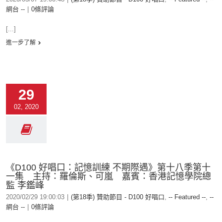
網台 --
|
0條評論
[...]
進一步了解
29
02, 2020
《D100 好唱口：記憶訓練 不期際遇》第十八季第十
一集 主持：羅倫斯、可嵐 嘉賓：香港記憶學院總
監 李鑑峰
2020/02/29 19:00:03
|
(第18季) 贊助節目 - D100 好唱口
,
-- Featured --
,
--
網台 --
|
0條評論