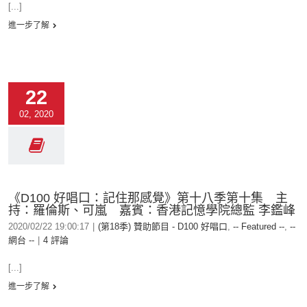
[...]
進一步了解
22
02, 2020
《D100 好唱口：記住那感覺》第十八季第十集 主
持：羅倫斯、可嵐 嘉賓：香港記憶學院總監 李鑑峰
2020/02/22 19:00:17
|
(第18季) 贊助節目 - D100 好唱口
,
-- Featured --
,
--
網台 --
|
4 評論
[...]
進一步了解