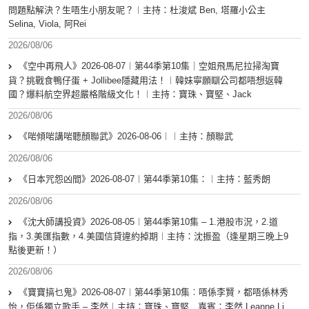
問題點解決？生唔生小朋友呢？︱主持：杜浚斌 Ben, 塔羅小公主
Selina, Viola, 阿Rei
2026/08/06
《空中再飛人》2026-08-07︱第44季第10集｜空姐飛馬尼拉掃淘寶
貨？挑戰食鴨仔蛋 + Jollibee隱藏用法！︱韓妹寧願瞓公司都唔想返韓
國？爆料航空界超嚴格階級文化！︱主持：寶珠、寶堅、Jack
2026/08/06
《啱傾啱講啱聽顏聯武》2026-08-06︱︱主持：顏聯武
2026/08/06
《日本咒怨凶間》2026-08-07︱第44季第10集：︱主持：藍秀朗
2026/08/06
《沈大師講投資》2026-08-05︱第44季第10集 – 1.港股市況，2.道
指，3.美匯指數，4.美國信貸違約掉期︱主持：沈振盈（逢星期三晚上9
點後更新！）
2026/08/06
《寶寶搞乜鬼》2026-08-07︱第44季第10集︰唔係李賢，都唔係林秀
怡，佢係獨立歌手 – 李然︱主持：寶珠、寶堅 嘉賓：李然 Leanne Li