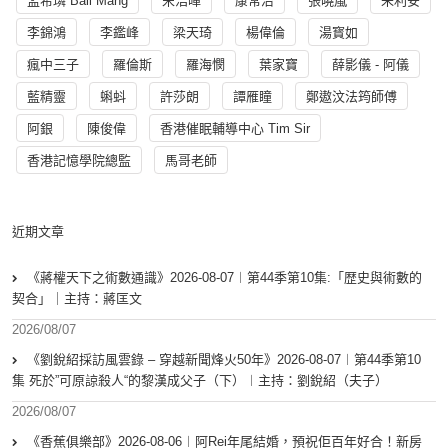
孟希璘 Ball Mang
宋浩暉
康常治
張曉嵐
朱利安
李錦鴻
李鑑峰
梁天琦
楊偉倫
湯寳如
瘋中三子
羅倫斯
羅海憫
葉家寶
薛影儀 - 阿儀
藍精靈
蝌蚪
許莎朗
譚雁瞳
鄭遨汶法筠師傅
阿銀
陳俊偉
香港催眠輔導中心 Tim Sir
香港記憶學院總監
馬哥老師
近期文章
《蔣權天下之術數通識》2026-08-07︱第44季第10集:「歴史與術數的
契合」｜主持：蔣匡文
2026/08/07
《劉銳紹採訪風雲錄 – 穿越新聞烽火50年》2026-08-07︱第44季第10
集 死於”可原諒殺人“的黎漢成父子（下）︱主持：劉銳紹（夫子）
2026/08/07
《香蕉俱樂部》2026-08-06︱阿Rei年尾結婚，預祝佢百年好合！新房