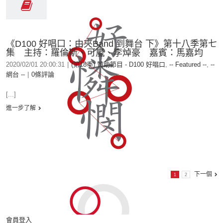
《D100 好唱口：由夾Band 到舞台 下》第十八季第七
集 主持：羅倫斯、可嵐、李焯豪 嘉賓：馬嘉均
2020/02/01 20:00:31
|
(第18季) 贊助節目 - D100 好唱口
,
-- Featured --
,
--
網台 --
|
0條評論
[...]
進一步了解
下一個
1
2
會員登入