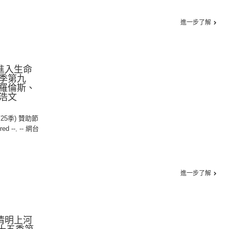
進一步了解
：進入生命
季第九
羅倫斯、
浩文
第25季) 贊助節
red --
,
-- 網台
進一步了解
：清明上河