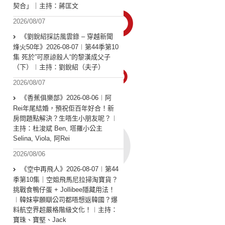
契合」｜主持：蔣匡文
2026/08/07
《劉銳紹採訪風雲錄 – 穿越新聞
烽火50年》2026-08-07︱第44季第10
集 死於”可原諒殺人“的黎漢成父子
（下）︱主持：劉銳紹（夫子）
2026/08/07
《香蕉俱樂部》2026-08-06︱阿
Rei年尾結婚，預祝佢百年好合！新
房問題點解決？生唔生小朋友呢？︱
主持：杜浚斌 Ben, 塔羅小公主
Selina, Viola, 阿Rei
2026/08/06
《空中再飛人》2026-08-07︱第44
季第10集｜空姐飛馬尼拉掃淘寶貨？
挑戰食鴨仔蛋 + Jollibee隱藏用法！
︱韓妹寧願瞓公司都唔想返韓國？爆
料航空界超嚴格階級文化！︱主持：
寶珠、寶堅、Jack