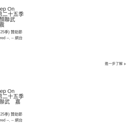
ep On
》第二十五季
：顏聯武
震
第25季) 贊助節
red --
,
-- 網台
進一步了解
ep On
》第二十五季
聯武 嘉
第25季) 贊助節
red --
,
-- 網台