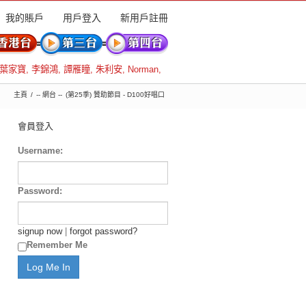
我的賬戶
用戶登入
新用戶註冊
葉家寶
,
李錦鴻
,
譚雁瞳
,
朱利安
,
Norman
,
主頁
-- 網台 --
(第25季) 贊助節目 - D100好唱口
會員登入
Username:
Password:
signup now
|
forgot password?
Remember Me