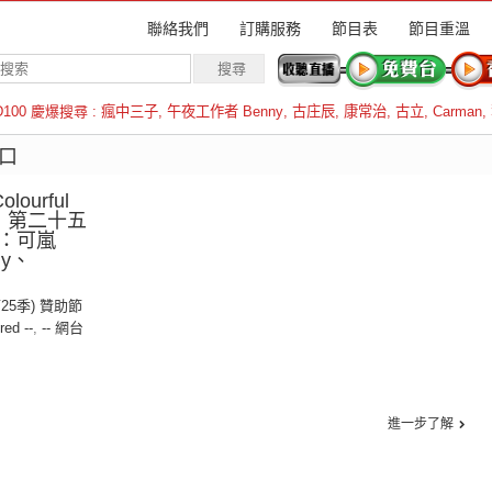
聯絡我們
訂購服務
節目表
節目重溫
D100 慶爆搜尋 :
瘋中三子
,
午夜工作者 Benny
,
古庄辰
,
康常治
,
古立
,
Carman
,
羅倫斯
唱口
ourful
彩》第二十五
持：可嵐
dy、
第25季) 贊助節
red --
,
-- 網台
進一步了解