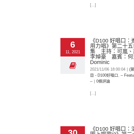
[...]
《D100 好唱口
6
用力唱》第二十五
集 主持：可嵐、
11, 2021
李焯豪 嘉賓：何
Dominic
2021/11/06 18:00:04
|
(
目 - D100好唱口
,
-- Featu
--
|
0條評論
[...]
《D100 好唱口
30