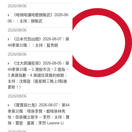
2026/08/06
《啱傾啱講啱聽顏聯武》2026-08-
06︱︱主持：顏聯武
2026/08/06
《日本咒怨凶間》2026-08-07︱第
44季第10集：︱主持：藍秀朗
2026/08/06
《沈大師講投資》2026-08-05︱第
44季第10集 – 1.港股市況，2.道指，
3.美匯指數，4.美國信貸違約掉期︱
主持：沈振盈（逢星期三晚上9點後
更新！）
2026/08/06
《寶寶搞乜鬼》2026-08-07︱第44
季第10集︰唔係李賢，都唔係林秀
怡，佢係獨立歌手 – 李然︱主持：寶
珠、寶堅 嘉賓：李然 Leanne Li