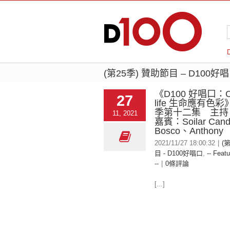
(第25季) 贊助節目 – D100好
《D100 好唱口：Col
27
life 生命應有色
季第十二集 主
11, 2021
嘉賓：Soilar Can
Bosco、Anthony
2021/11/27 18:00:32
|
(
目 - D100好唱口
,
-- Featu
--
|
0條評論
[...]