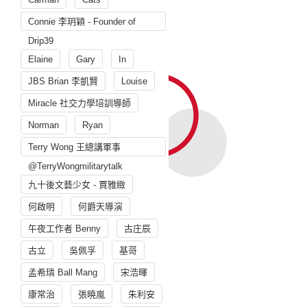
Connie 李玥穎 - Founder of
Drip39
Elaine
Gary
In
JBS Brian 李凱賢
Louise
Miracle 社交力學培訓導師
Norman
Ryan
Terry Wong 王總講軍事
@TerryWongmilitarytalk
九十後文藝少女 - 賈雅緻
何啟明
何爵天導演
午夜工作者 Benny
古庄辰
古立
吳佩孚
基哥
孟希璘 Ball Mang
宋浩暉
康常治
張曉嵐
朱利安