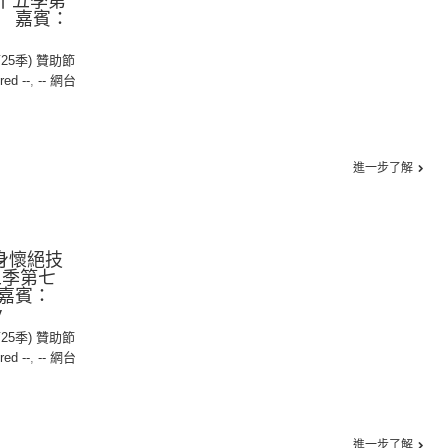
二十五季第
 嘉賓：
第25季) 贊助節
red --
,
-- 網台
進一步了解
：身懷絕技
五季第七
嘉賓：
y
第25季) 贊助節
red --
,
-- 網台
進一步了解