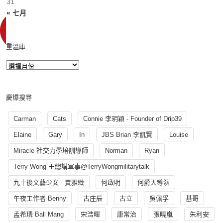
31
« 七月
重溫庫
慶爆搜尋
Carman
Cats
Connie 李玥穎 - Founder of Drip39
Elaine
Gary
In
JBS Brian 李凱賢
Louise
Miracle 社交力學培訓導師
Norman
Ryan
Terry Wong 王總講軍事@TerryWongmilitarytalk
九十後文藝少女 - 賈雅緻
何啟明
何爵天導演
午夜工作者 Benny
古庄辰
古立
吳佩孚
基哥
孟希璘 Ball Mang
宋浩暉
康常治
張曉嵐
朱利安