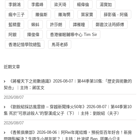
李錦鴻
李鑑峰
梁天琦
楊偉倫
湯寳如
瘋中三子
羅倫斯
羅海憫
葉家寶
薛影儀 - 阿儀
藍精靈
蝌蚪
許莎朗
譚雁瞳
鄭遨汶法筠師傅
阿銀
陳俊偉
香港催眠輔導中心 Tim Sir
香港記憶學院總監
馬哥老師
近期文章
《蔣權天下之術數通識》2026-08-07︱第44季第10集:「歴史與術數的
契合」｜主持：蔣匡文
2026/08/07
《劉銳紹採訪風雲錄 – 穿越新聞烽火50年》2026-08-07︱第44季第10
集 死於”可原諒殺人“的黎漢成父子（下）︱主持：劉銳紹（夫子）
2026/08/07
《香蕉俱樂部》2026-08-06︱阿Rei年尾結婚，預祝佢百年好合！新房
問題點解決？生唔生小朋友呢？︱主持：杜浚斌 Ben, 塔羅小公主