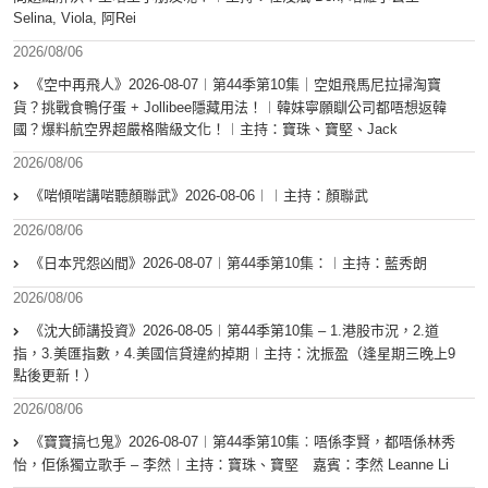
Selina, Viola, 阿Rei
2026/08/06
《空中再飛人》2026-08-07︱第44季第10集｜空姐飛馬尼拉掃淘寶
貨？挑戰食鴨仔蛋 + Jollibee隱藏用法！︱韓妹寧願瞓公司都唔想返韓
國？爆料航空界超嚴格階級文化！︱主持：寶珠、寶堅、Jack
2026/08/06
《啱傾啱講啱聽顏聯武》2026-08-06︱︱主持：顏聯武
2026/08/06
《日本咒怨凶間》2026-08-07︱第44季第10集：︱主持：藍秀朗
2026/08/06
《沈大師講投資》2026-08-05︱第44季第10集 – 1.港股市況，2.道
指，3.美匯指數，4.美國信貸違約掉期︱主持：沈振盈（逢星期三晚上9
點後更新！）
2026/08/06
《寶寶搞乜鬼》2026-08-07︱第44季第10集︰唔係李賢，都唔係林秀
怡，佢係獨立歌手 – 李然︱主持：寶珠、寶堅 嘉賓：李然 Leanne Li