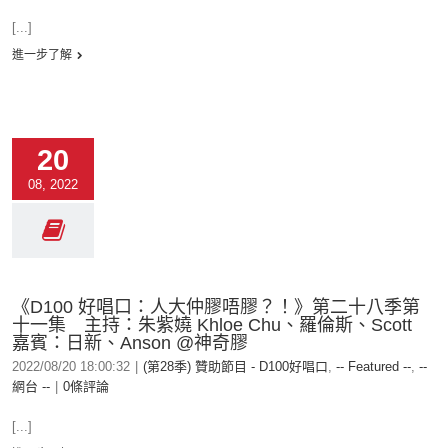
[...]
進一步了解
20
08, 2022
《D100 好唱口：人大仲膠唔膠？！》第二十八季第
十一集 主持：朱紫嬈 Khloe Chu、羅倫斯、Scott
嘉賓：日新、Anson @神奇膠
2022/08/20 18:00:32
|
(第28季) 贊助節目 - D100好唱口
,
-- Featured --
,
--
網台 --
|
0條評論
[...]