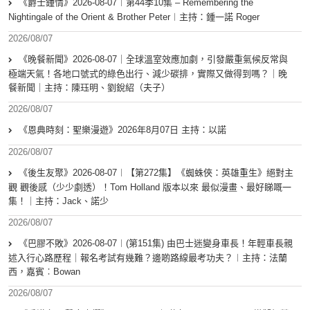
《爵士鍾情》2026-08-07︱第44季10集 – Remembering the
Nightingale of the Orient & Brother Peter︱主持：鍾一諾 Roger
2026/08/07
《晚餐新聞》2026-08-07｜全球溫室效應加劇，引發嚴重氣候反常與
極端天氣！各地口號式的綠色出行、減少碳排，實際又做得到嗎？｜晚
餐新聞｜主持：陳珏明、劉銳紹（夫子）
2026/08/07
《恩典時刻：聖樂漫遊》2026年8月07日 主持：以諾
2026/08/07
《後生友聚》2026-08-07︱【第272集】《蜘蛛俠：英雄重生》絕對主
觀 觀後感（少少劇透）！Tom Holland 版本以來 最似漫畫、最好睇嘅一
集！｜主持：Jack、諾少
2026/08/07
《巴膠不敗》2026-08-07︱(第151集) 由巴士迷變身車長！年輕車長親
述入行心路歷程｜報名考試有幾難？邊啲路線最考功夫？︱主持：法蘭
西，嘉賓︰Bowan
2026/08/07