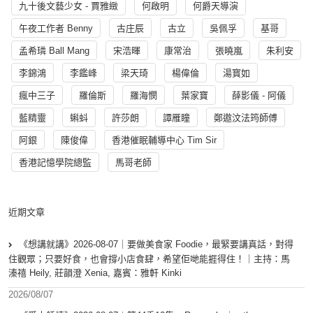
九十後文藝少女 - 賈雅緻
何啟明
何爵天導演
午夜工作者 Benny
古庄辰
古立
吳佩孚
基哥
孟希璘 Ball Mang
宋浩暉
康常治
張曉嵐
朱利安
李錦鴻
李鑑峰
梁天琦
楊偉倫
湯寳如
瘋中三子
羅倫斯
羅海憫
葉家寶
薛影儀 - 阿儀
藍精靈
蝌蚪
許莎朗
譚雁瞳
鄭遨汶法筠師傅
阿銀
陳俊偉
香港催眠輔導中心 Tim Sir
香港記憶學院總監
馬哥老師
近期文章
《想講就講》2026-08-07｜要做美食家 Foodie，最緊要講真話，對得
住觀眾；只要好食，也會撐小店食肆，希望佢哋能捱得住！｜主持：馬
溱禧 Heily, 莊韻澄 Xenia, 嘉賓：雅軒 Kinki
2026/08/07