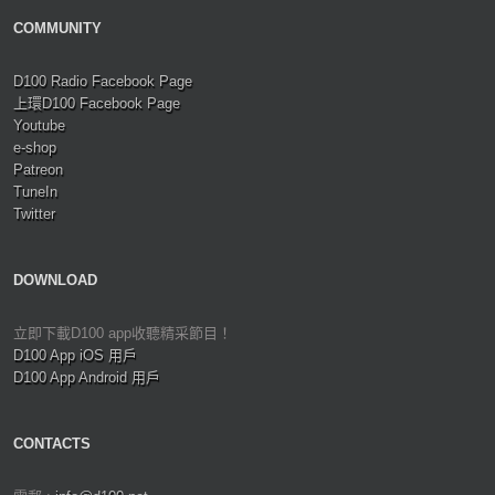
COMMUNITY
D100 Radio Facebook Page
上環D100 Facebook Page
Youtube
e-shop
Patreon
TuneIn
Twitter
DOWNLOAD
立即下載D100 app收聽精采節目！
D100 App iOS 用戶
D100 App Android 用戶
CONTACTS