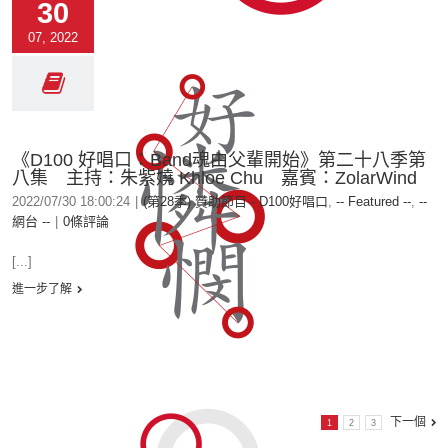
30
07, 2022
《D100 好唱口：Band魂由父輩開始》第二十八季第
八集 主持：朱紫嬈 Khloe Chu 嘉賓：ZolarWind
2022/07/30 18:00:24
|
(第28季) 贊助節目 - D100好唱口
,
-- Featured --
,
--
網台 --
|
0條評論
[...]
進一步了解
下一個
1
2
3