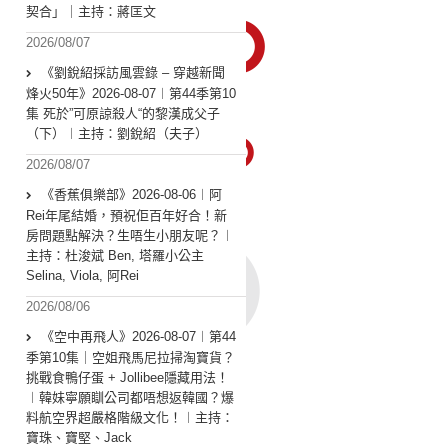
契合」｜主持：蔣匡文
2026/08/07
《劉銳紹採訪風雲錄 – 穿越新聞
烽火50年》2026-08-07︱第44季第10
集 死於”可原諒殺人“的黎漢成父子
（下）︱主持：劉銳紹（夫子）
2026/08/07
《香蕉俱樂部》2026-08-06︱阿
Rei年尾結婚，預祝佢百年好合！新
房問題點解決？生唔生小朋友呢？︱
主持：杜浚斌 Ben, 塔羅小公主
Selina, Viola, 阿Rei
2026/08/06
《空中再飛人》2026-08-07︱第44
季第10集｜空姐飛馬尼拉掃淘寶貨？
挑戰食鴨仔蛋 + Jollibee隱藏用法！
︱韓妹寧願瞓公司都唔想返韓國？爆
料航空界超嚴格階級文化！︱主持：
寶珠、寶堅、Jack