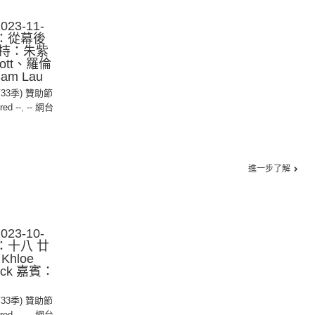
23-11-
集：從幕後
持：朱紫
cott、羅倫
m Lau
第33季) 贊助節
red --
,
-- 網台
進一步了解
23-10-
：十八 廿
hloe
rick 嘉賓：
第33季) 贊助節
red --
,
-- 網台