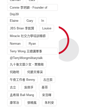
Connie 李玥穎 - Founder of
Drip39
Elaine
Gary
In
JBS Brian 李凱賢
Louise
Miracle 社交力學培訓導師
Norman
Ryan
Terry Wong 王總講軍事
@TerryWongmilitarytalk
九十後文藝少女 - 賈雅緻
何啟明
何爵天導演
午夜工作者 Benny
古庄辰
古立
吳佩孚
基哥
孟希璘 Ball Mang
宋浩暉
康常治
張曉嵐
朱利安