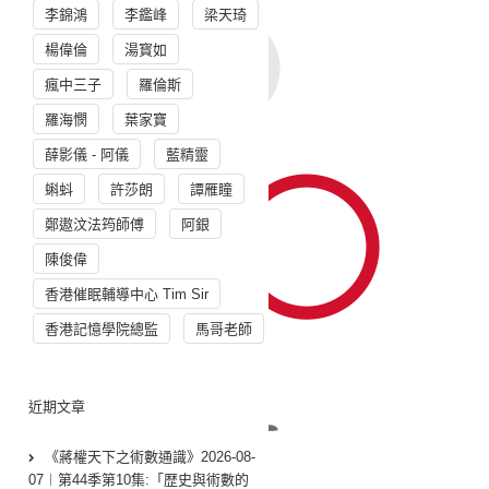
李錦鴻
李鑑峰
梁天琦
楊偉倫
湯寳如
瘋中三子
羅倫斯
羅海憫
葉家寶
薛影儀 - 阿儀
藍精靈
蝌蚪
許莎朗
譚雁瞳
鄭遨汶法筠師傅
阿銀
陳俊偉
香港催眠輔導中心 Tim Sir
香港記憶學院總監
馬哥老師
近期文章
《蔣權天下之術數通識》2026-08-
07︱第44季第10集:「歴史與術數的