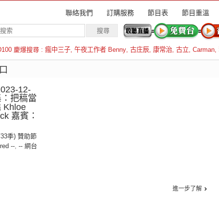
聯絡我們
訂購服務
節目表
節目重溫
D100 慶爆搜尋 :
瘋中三子
,
午夜工作者 Benny
,
古庄辰
,
康常治
,
古立
,
Carman
,
羅倫斯
唱口
23-12-
3集：把稿當
hloe
rick 嘉賓：
第33季) 贊助節
red --
,
-- 網台
進一步了解