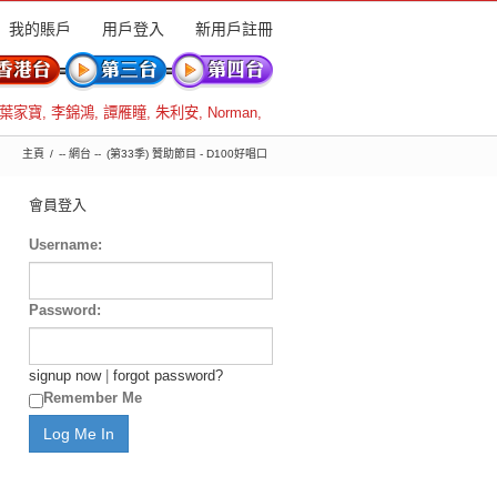
我的賬戶
用戶登入
新用戶註冊
葉家寶
,
李錦鴻
,
譚雁瞳
,
朱利安
,
Norman
,
主頁
-- 網台 --
(第33季) 贊助節目 - D100好唱口
會員登入
Username:
Password:
signup now
|
forgot password?
Remember Me