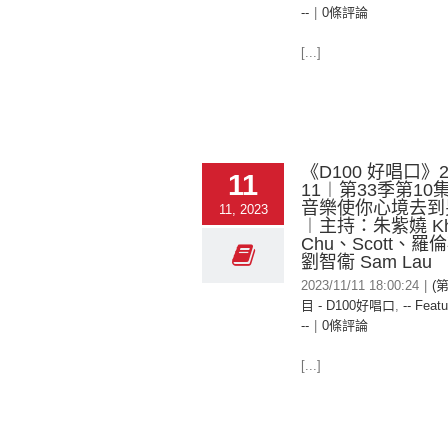
--
|
0條評論
[...]
《D100 好唱口》20
11
11︱第33季第1
音樂使你心境去到
11, 2023
︱主持：朱紫嬈 Kh
Chu、Scott、羅
劉智衞 Sam Lau
2023/11/11 18:00:24
|
(
目 - D100好唱口
,
-- Featu
--
|
0條評論
[...]