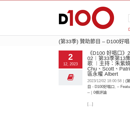
(第33季) 贊助節目 – D100好
《D100 好唱口》20
2
02︱第33季第1
歌 ︱主持：朱紫嬈 K
12, 2023
Chu、Scott、Pat
區永權 Albert
2023/12/02 18:00:58
|
(
目 - D100好唱口
,
-- Featu
--
|
0條評論
[...]