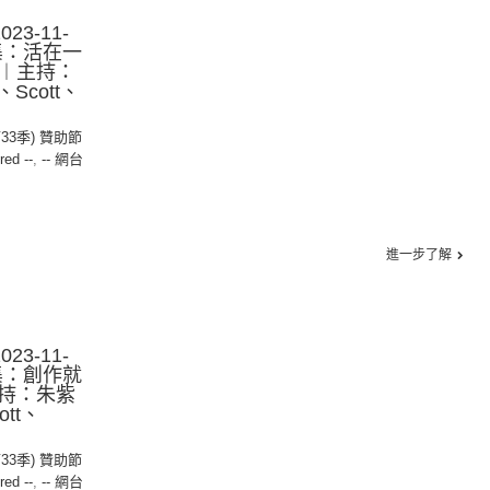
23-11-
2集：活在一
︱主持：
、Scott、
第33季) 贊助節
red --
,
-- 網台
進一步了解
23-11-
1集：創作就
持：朱紫
ott、
第33季) 贊助節
red --
,
-- 網台