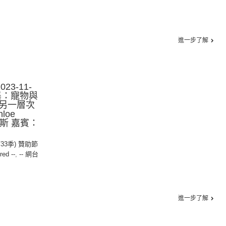
進一步了解
23-11-
0集：寵物與
另一層次
loe
倫斯 嘉賓：
第33季) 贊助節
red --
,
-- 網台
進一步了解