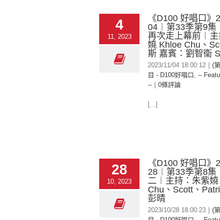
《D100 好唱口》20
4
04︱第33季第9
再次走上幕前︱主
11, 2023
嬈 Khloe Chu、S
斯 嘉賓：劉智衞 Sa
2023/11/04 18:00:12
|
(
目 - D100好唱口
,
-- Featu
--
|
0條評論
[...]
《D100 好唱口》20
28
28︱第33季第8集
二︱主持：朱紫嬈 K
10, 2023
Chu、Scott、Pat
彭晴
2023/10/28 18:00:23
|
(
目 - D100好唱口
,
-- Featu