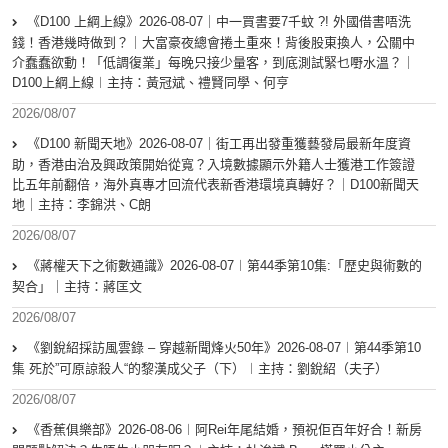
《D100 上綱上線》2026-08-07｜中一買書要7千蚊 ?! 外國借書唔洗
錢！香港幾時做到？｜大富豪夜總會捲土重來！背後股東換人，公關中
介蠢蠢欲動！「低調復業」每晚只接少量客，到底測試緊乜嘢水溫？｜
D100上綱上線︱主持：黃冠斌、禮賢同學、何亨
2026/08/07
《D100 新聞天地》2026-08-07｜街工再出發重獲藝發局最新年度資
助，香港由治及興政策開始從寬？入境數據顯示外籍人士獲港工作簽證
比五年前翻倍，海外真專才回流代表新香港環境真轉好？｜D100新聞天
地｜主持：李錦洪、C朗
2026/08/07
《蔣權天下之術數通識》2026-08-07︱第44季第10集:「歴史與術數的
契合」｜主持：蔣匡文
2026/08/07
《劉銳紹採訪風雲錄 – 穿越新聞烽火50年》2026-08-07︱第44季第10
集 死於”可原諒殺人“的黎漢成父子（下）︱主持：劉銳紹（夫子）
2026/08/07
《香蕉俱樂部》2026-08-06︱阿Rei年尾結婚，預祝佢百年好合！新房