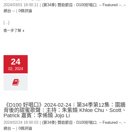
2024/03/01 18:00:11
|
(第34季) 贊助節目 - D100好唱口
,
-- Featured --
,
--
網台 --
|
0條評論
[...]
進一步了解
24
02, 2024
《D100 好唱口》2024-02-24︱第34季第12集：圍牆
背後的甜蜜歌聲︱主持：朱紫嬈 Khloe Chu、Scott、
Patrick 嘉賓：李俙嬈 Jojo Li
2024/02/24 18:00:03
|
(第34季) 贊助節目 - D100好唱口
,
-- Featured --
,
--
網台 --
|
0條評論