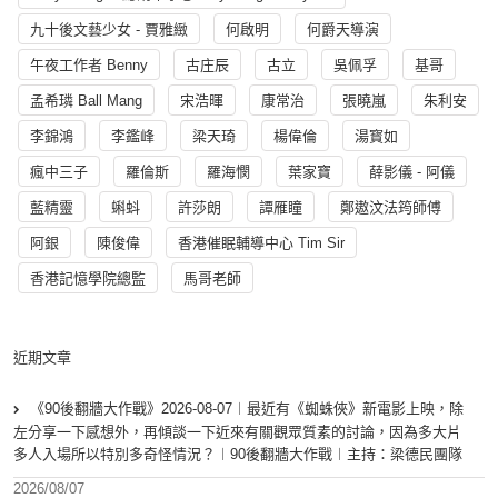
九十後文藝少女 - 賈雅緻
何啟明
何爵天導演
午夜工作者 Benny
古庄辰
古立
吳佩孚
基哥
孟希璘 Ball Mang
宋浩暉
康常治
張曉嵐
朱利安
李錦鴻
李鑑峰
梁天琦
楊偉倫
湯寳如
瘋中三子
羅倫斯
羅海憫
葉家寶
薛影儀 - 阿儀
藍精靈
蝌蚪
許莎朗
譚雁瞳
鄭遨汶法筠師傅
阿銀
陳俊偉
香港催眠輔導中心 Tim Sir
香港記憶學院總監
馬哥老師
近期文章
《90後翻牆大作戰》2026-08-07︱最近有《蜘蛛俠》新電影上映，除
左分享一下感想外，再傾談一下近來有關觀眾質素的討論，因為多大片
多人入場所以特別多奇怪情況？︱90後翻牆大作戰︱主持：梁德民團隊
2026/08/07