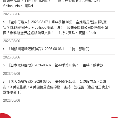
問題點解決？生唔生小朋友呢？︱主持：杜浚斌 Ben, 塔羅小公主
Selina, Viola, 阿Rei
2026/08/06
《空中再飛人》2026-08-07︱第44季第10集｜空姐飛馬尼拉掃淘寶
貨？挑戰食鴨仔蛋 + Jollibee隱藏用法！︱韓妹寧願瞓公司都唔想返韓
國？爆料航空界超嚴格階級文化！︱主持：寶珠、寶堅、Jack
2026/08/06
《啱傾啱講啱聽顏聯武》2026-08-06︱︱主持：顏聯武
2026/08/06
《日本咒怨凶間》2026-08-07︱第44季第10集：︱主持：藍秀朗
2026/08/06
《沈大師講投資》2026-08-05︱第44季第10集 – 1.港股市況，2.道
指，3.美匯指數，4.美國信貸違約掉期︱主持：沈振盈（逢星期三晚上9
點後更新！）
2026/08/06