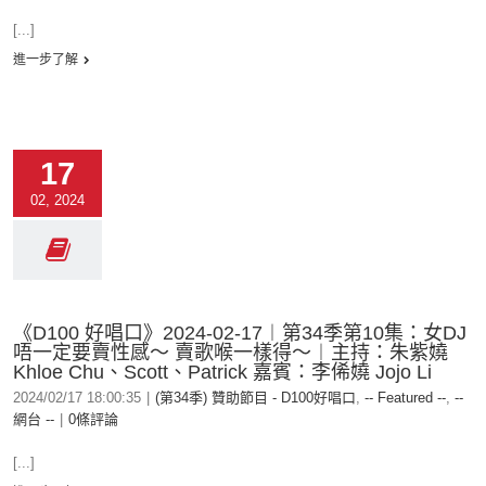
[...]
進一步了解
17
02, 2024
《D100 好唱口》2024-02-17︱第34季第10集：女DJ
唔一定要賣性感～ 賣歌喉一樣得～︱主持：朱紫嬈
Khloe Chu、Scott、Patrick 嘉賓：李俙嬈 Jojo Li
2024/02/17 18:00:35
|
(第34季) 贊助節目 - D100好唱口
,
-- Featured --
,
--
網台 --
|
0條評論
[...]