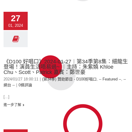
27
01, 2024
《D100 好唱口》2024-01-27︱第34季第8集：細龍生
登場！演員生活唔易過~ ︱主持：朱紫嬈 Khloe
Chu、Scott、Patrick 嘉賓：鄭世豪
2024/01/27 18:00:11
|
(第34季) 贊助節目 - D100好唱口
,
-- Featured --
,
--
網台 --
|
0條評論
[...]
進一步了解