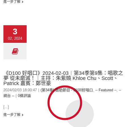
進一步了解
3
02, 2024
《D100 好唱口》2024-02-03︱第34季第9集：唱歌之
夢 從未磨滅！︱主持：朱紫嬈 Khloe Chu、Scott、
Patrick 嘉賓：鄭世豪
2024/02/03 18:00:47
|
(第34季) 贊助節目 - D100好唱口
,
-- Featured --
,
--
網台 --
|
0條評論
[...]
進一步了解