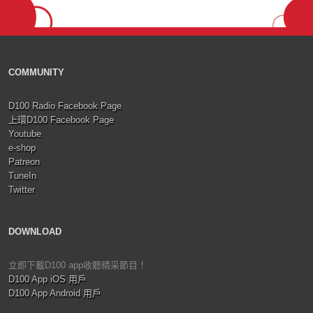
COMMUNITY
D100 Radio Facebook Page
上環D100 Facebook Page
Youtube
e-shop
Patreon
TuneIn
Twitter
DOWNLOAD
立即下載D100 app收聽精采節目！
D100 App iOS 用戶
D100 App Android 用戶