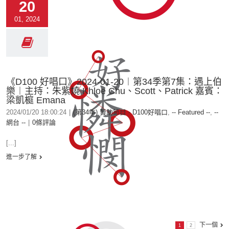
20
01, 2024
《D100 好唱口》2024-01-20︱第34季第7集：遇上伯
樂︱主持：朱紫嬈 Khloe Chu、Scott、Patrick 嘉賓：
梁凱榳 Emana
2024/01/20 18:00:24
|
(第34季) 贊助節目 - D100好唱口
,
-- Featured --
,
--
網台 --
|
0條評論
[...]
進一步了解
下一個
1
2