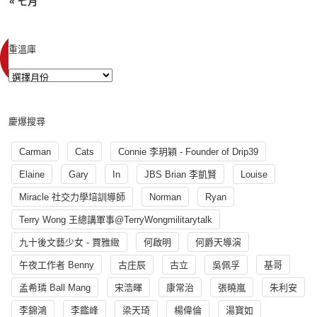
« 七月
重溫庫
慶爆搜尋
Carman
Cats
Connie 李玥穎 - Founder of Drip39
Elaine
Gary
In
JBS Brian 李凱賢
Louise
Miracle 社交力學培訓導師
Norman
Ryan
Terry Wong 王總講軍事@TerryWongmilitarytalk
九十後文藝少女 - 賈雅緻
何啟明
何爵天導演
午夜工作者 Benny
古庄辰
古立
吳佩孚
基哥
孟希璘 Ball Mang
宋浩暉
康常治
張曉嵐
朱利安
李錦鴻
李鑑峰
梁天琦
楊偉倫
湯寳如