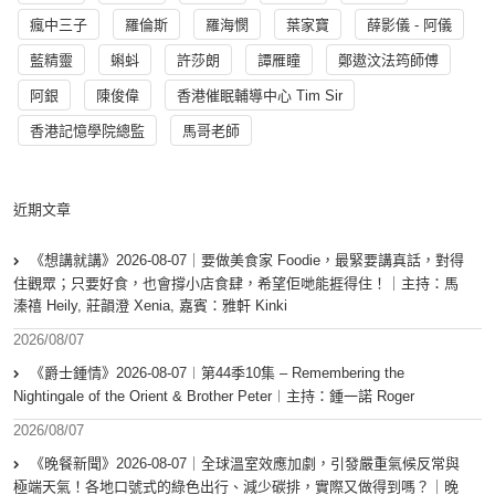
瘋中三子
羅倫斯
羅海憫
葉家寶
薛影儀 - 阿儀
藍精靈
蝌蚪
許莎朗
譚雁瞳
鄭遨汶法筠師傅
阿銀
陳俊偉
香港催眠輔導中心 Tim Sir
香港記憶學院總監
馬哥老師
近期文章
《想講就講》2026-08-07｜要做美食家 Foodie，最緊要講真話，對得
住觀眾；只要好食，也會撐小店食肆，希望佢哋能捱得住！｜主持：馬
溱禧 Heily, 莊韻澄 Xenia, 嘉賓：雅軒 Kinki
2026/08/07
《爵士鍾情》2026-08-07︱第44季10集 – Remembering the
Nightingale of the Orient & Brother Peter︱主持：鍾一諾 Roger
2026/08/07
《晚餐新聞》2026-08-07｜全球溫室效應加劇，引發嚴重氣候反常與
極端天氣！各地口號式的綠色出行、減少碳排，實際又做得到嗎？｜晚