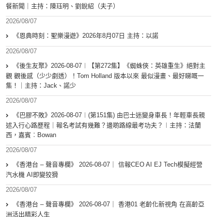
餐新聞｜主持：陳珏明、劉銳紹（夫子）
2026/08/07
《恩典時刻：聖樂漫遊》2026年8月07日 主持：以諾
2026/08/07
《後生友聚》2026-08-07︱【第272集】《蜘蛛俠：英雄重生》絕對主
觀 觀後感（少少劇透）！Tom Holland 版本以來 最似漫畫、最好睇嘅一
集！｜主持：Jack、諾少
2026/08/07
《巴膠不敗》2026-08-07︱(第151集) 由巴士迷變身車長！年輕車長親
述入行心路歷程｜報名考試有幾難？邊啲路線最考功夫？︱主持：法蘭
西，嘉賓︰Bowan
2026/08/07
《香港台 – 聲音專欄》 2026-08-07｜ 信報CEO AI EJ Tech模擬經營
汽水機 AI即變狡猾
2026/08/07
《香港台 – 聲音專欄》 2026-08-07｜ 香港01 老齡化新視角 在高齡亞
洲活出精彩人生