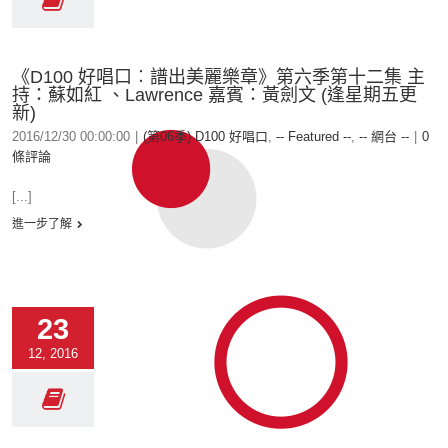
《D100 好唱口︰譜出美麗樂章》第六季第十二集 主
持：蘇如紅 、Lawrence 嘉賓：黃劍文 (逢星期五更
新)
2016/12/30 00:00:00
|
(第06季) D100 好唱口
,
-- Featured --
,
-- 網台 --
|
0
條評論
[...]
進一步了解
23
12, 2016