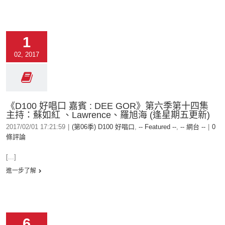
1
02, 2017
《D100 好唱口 嘉賓 : DEE GOR》第六季第十四集
主持：蘇如紅 、Lawrence、羅旭海 (逢星期五更新)
2017/02/01 17:21:59
|
(第06季) D100 好唱口
,
-- Featured --
,
-- 網台 --
|
0
條評論
[...]
進一步了解
6