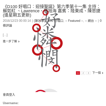
《D100 好唱口︰迎接聖誕》第六季第十一集 主持：
蘇如紅 、Lawrence、羅旭海 嘉賓：陸東成、陳思捷
(逢星期五更新)
2016/12/23 00:00:14
|
(第06季) D100 好唱口
,
-- Featured --
,
-- 網台 --
|
0
條評論
[...]
進一步了解
下一個
1
2
3
會員登入
Username: