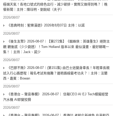
極端天氣！各地口號式的綠色出行、減少碳排，實際又做得到嗎？｜晚
餐新聞｜主持：陳珏明、劉銳紹（夫子）
2026/08/07
《恩典時刻：聖樂漫遊》2026年8月07日 主持：以諾
2026/08/07
《後生友聚》2026-08-07︱【第272集】《蜘蛛俠：英雄重生》絕對主
觀 觀後感（少少劇透）！Tom Holland 版本以來 最似漫畫、最好睇嘅一
集！｜主持：Jack、諾少
2026/08/07
《巴膠不敗》2026-08-07︱(第151集) 由巴士迷變身車長！年輕車長親
述入行心路歷程｜報名考試有幾難？邊啲路線最考功夫？︱主持：法蘭
西，嘉賓︰Bowan
2026/08/07
《香港台 – 聲音專欄》 2026-08-07｜ 信報CEO AI EJ Tech模擬經營
汽水機 AI即變狡猾
2026/08/07
《香港台 – 聲音專欄》 2026-08-07｜ 香港01 老齡化新視角 在高齡亞