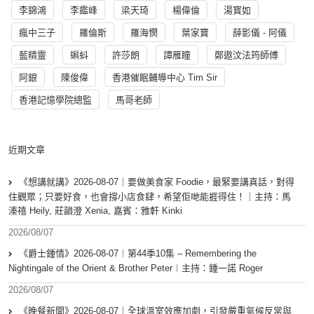
李錦鴻
李鑑峰
梁天琦
楊偉倫
湯寳如
瘋中三子
羅倫斯
羅海憫
葉家寶
薛影儀 - 阿儀
藍精靈
蝌蚪
許莎朗
譚雁瞳
鄭遨汶法筠師傅
阿銀
陳俊偉
香港催眠輔導中心 Tim Sir
香港記憶學院總監
馬哥老師
近期文章
《想講就講》2026-08-07｜要做美食家 Foodie，最緊要講真話，對得
住觀眾；只要好食，也會撐小店食肆，希望佢哋能捱得住！｜主持：馬
溱禧 Heily, 莊韻澄 Xenia, 嘉賓：雅軒 Kinki
2026/08/07
《爵士鍾情》2026-08-07︱第44季10集 – Remembering the
Nightingale of the Orient & Brother Peter︱主持：鍾一諾 Roger
2026/08/07
《晚餐新聞》2026-08-07｜全球溫室效應加劇，引發嚴重氣候反常與