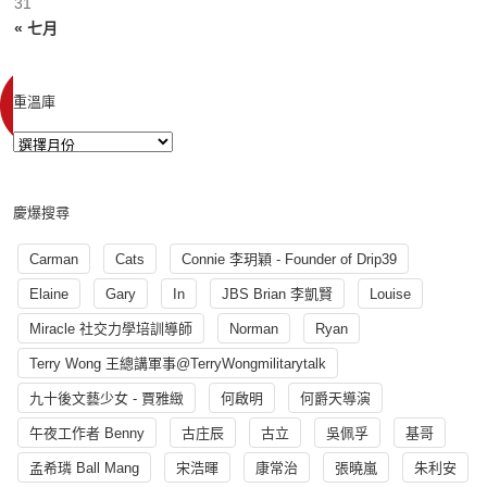
31
« 七月
重溫庫
慶爆搜尋
Carman
Cats
Connie 李玥穎 - Founder of Drip39
Elaine
Gary
In
JBS Brian 李凱賢
Louise
Miracle 社交力學培訓導師
Norman
Ryan
Terry Wong 王總講軍事@TerryWongmilitarytalk
九十後文藝少女 - 賈雅緻
何啟明
何爵天導演
午夜工作者 Benny
古庄辰
古立
吳佩孚
基哥
孟希璘 Ball Mang
宋浩暉
康常治
張曉嵐
朱利安