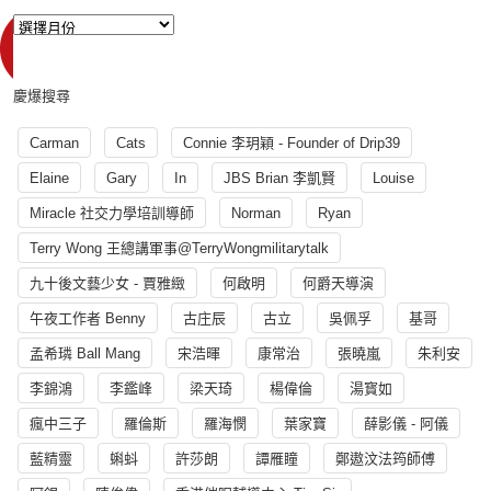
慶爆搜尋
Carman
Cats
Connie 李玥穎 - Founder of Drip39
Elaine
Gary
In
JBS Brian 李凱賢
Louise
Miracle 社交力學培訓導師
Norman
Ryan
Terry Wong 王總講軍事@TerryWongmilitarytalk
九十後文藝少女 - 賈雅緻
何啟明
何爵天導演
午夜工作者 Benny
古庄辰
古立
吳佩孚
基哥
孟希璘 Ball Mang
宋浩暉
康常治
張曉嵐
朱利安
李錦鴻
李鑑峰
梁天琦
楊偉倫
湯寳如
瘋中三子
羅倫斯
羅海憫
葉家寶
薛影儀 - 阿儀
藍精靈
蝌蚪
許莎朗
譚雁瞳
鄭遨汶法筠師傅