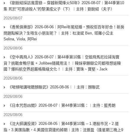
《劉銳紹採訪風雲錄 – 穿越新聞烽火50年》2026-08-07︱第44季第10
集 死於”可原諒殺人“的黎漢成父子（下）︱主持：劉銳紹（夫子）
2026/08/07
《香蕉俱樂部》2026-08-06︱阿Rei年尾結婚，預祝佢百年好合！新房
問題點解決？生唔生小朋友呢？︱主持：杜浚斌 Ben, 塔羅小公主
Selina, Viola, 阿Rei
2026/08/06
《空中再飛人》2026-08-07︱第44季第10集｜空姐飛馬尼拉掃淘寶
貨？挑戰食鴨仔蛋 + Jollibee隱藏用法！︱韓妹寧願瞓公司都唔想返韓
國？爆料航空界超嚴格階級文化！︱主持：寶珠、寶堅、Jack
2026/08/06
《啱傾啱講啱聽顏聯武》2026-08-06︱︱主持：顏聯武
2026/08/06
《日本咒怨凶間》2026-08-07︱第44季第10集：︱主持：藍秀朗
2026/08/06
《沈大師講投資》2026-08-05︱第44季第10集 – 1.港股市況，2.道
指，3.美匯指數，4.美國信貸違約掉期︱主持：沈振盈（逢星期三晚上9