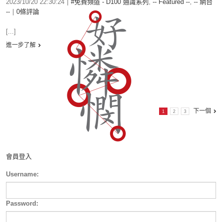
2023/10/20 22:30:24
|
#免費頻道 - D100 通識系列
,
-- Featured --
,
-- 網台
--
|
0條評論
[...]
進一步了解
下一個
1
2
3
會員登入
Username:
Password: