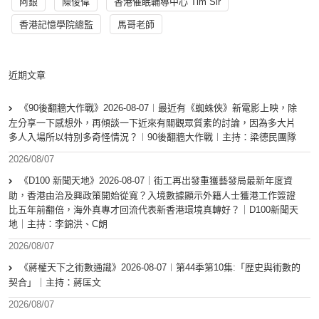
阿銀
陳俊偉
香港催眠輔導中心 Tim Sir
香港記憶學院總監
馬哥老師
近期文章
《90後翻牆大作戰》2026-08-07︱最近有《蜘蛛俠》新電影上映，除
左分享一下感想外，再傾談一下近來有關觀眾質素的討論，因為多大片
多人入場所以特別多奇怪情況？︱90後翻牆大作戰︱主持：梁德民團隊
2026/08/07
《D100 新聞天地》2026-08-07｜街工再出發重獲藝發局最新年度資
助，香港由治及興政策開始從寬？入境數據顯示外籍人士獲港工作簽證
比五年前翻倍，海外真專才回流代表新香港環境真轉好？｜D100新聞天
地｜主持：李錦洪、C朗
2026/08/07
《蔣權天下之術數通識》2026-08-07︱第44季第10集:「歴史與術數的
契合」｜主持：蔣匡文
2026/08/07