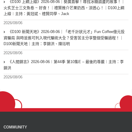
《D100 上綱上線》2026-08-06｜葵廣直擊！尋找冰糖葫蘆的故事！｜
火炙芝士三文魚卷 ~ 好食！｜禮賢推介芒果奶西，涼透心！｜D100上綱
上線︱主持：黃冠斌、禮賢同學、Jack
2026/08/06
《D100 新聞天地》2026-08-06｜「老千計狀元才」Fun Coffee億元投
資騙局 與時並進可列入現代騙術大全？受害苦主分享整個受騙過程！｜
D100新聞天地｜主持：李錦洪、陳珏明
2026/08/06
《人間錦言》2026-08-06︱第44季 第10集E – 最後的尊嚴︱主持：李
錦洪
2026/08/06
COMMUNITY