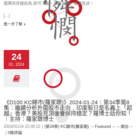
選擇另存連結為,即可下載。不便之處，敬請見諒。
[...]
進一步了解
24
01, 2024
《D100 KC睇市(羅家聰)》2024-01-24︱第34季第8
集：繼續分析外圍股市走向﹐印度股只是名義上「超
越」香港？美股見頂後會保持穩定？羅博士話你知！
︱主持：羅家聰博士
2024/01/24 22:00:22
|
(第34季) KC睇市(羅家聰)
,
-- Featured --
,
-- 網台 --
|
0條評論