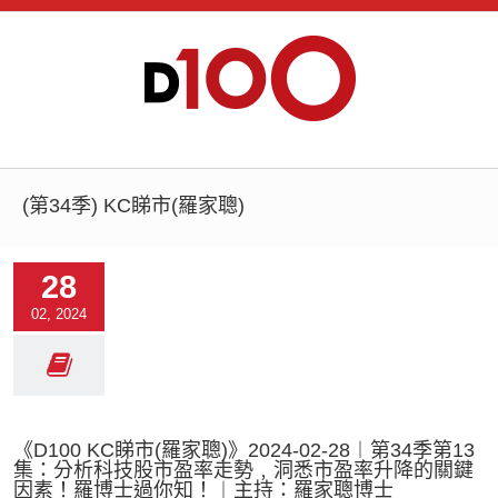
(第34季) KC睇市(羅家聰)
28
02, 2024
《D100 KC睇市(羅家聰)》2024-02-28︱第34季第13
集：分析科技股市盈率走勢﹐洞悉市盈率升降的關鍵
因素！羅博士過你知！︱主持：羅家聰博士