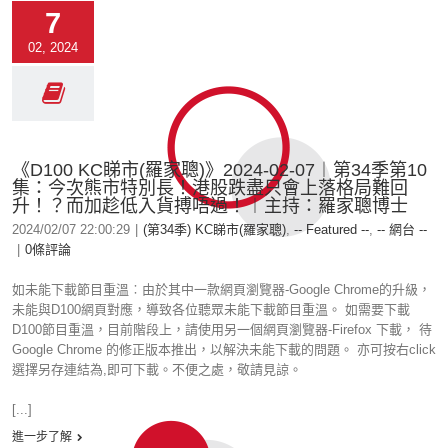
7
02, 2024
《D100 KC睇市(羅家聰)》2024-02-07︱第34季第10
集：今次熊市特別長！港股跌盡只會上落格局難回
升！？而加趁低入貨搏唔過！︱主持：羅家聰博士
2024/02/07 22:00:29
|
(第34季) KC睇市(羅家聰)
,
-- Featured --
,
-- 網台 --
|
0條評論
如未能下載節目重溫︰由於其中一款網頁瀏覽器-Google Chrome的升級，
未能與D100網頁對應，導致各位聽眾未能下載節目重溫。 如需要下載
D100節目重溫，目前階段上，請使用另一個網頁瀏覽器-Firefox 下載， 待
Google Chrome 的修正版本推出，以解決未能下載的問題。 亦可按右click
選擇另存連結為,即可下載。不便之處，敬請見諒。
[...]
進一步了解