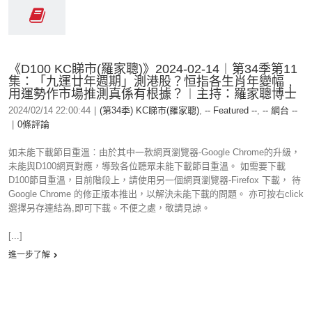
《D100 KC睇市(羅家聰)》2024-02-14︱第34季第11
集：「九運廿年週期」測港股？恒指各生肖年變幅﹐
用運勢作市場推測真係有根據？︱主持：羅家聰博士
2024/02/14 22:00:44
|
(第34季) KC睇市(羅家聰)
,
-- Featured --
,
-- 網台 --
|
0條評論
如未能下載節目重溫︰由於其中一款網頁瀏覽器-Google Chrome的升級，
未能與D100網頁對應，導致各位聽眾未能下載節目重溫。 如需要下載
D100節目重溫，目前階段上，請使用另一個網頁瀏覽器-Firefox 下載， 待
Google Chrome 的修正版本推出，以解決未能下載的問題。 亦可按右click
選擇另存連結為,即可下載。不便之處，敬請見諒。
[...]
進一步了解