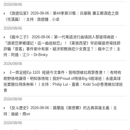
2026/08/06
《旅遊玩家》2026-08-06︱第44季第10集：兵庫縣 灘五鄉酒造之旅
（完滿篇）︱主持 : 旅遊鍾 , 小卓
2026/08/06
《瘋中三子》 2026-08-06｜第一代粵語流行曲填詞人黎彼得病逝，
「請君您夢鄉謹記，這一曲送給您」！《東張西望》早前報道骨場技師
詐騙「恩客」事件案中有案，疑涉邪教操控少女賣淫？｜瘋中三子｜主
持：阿通、江少、Dr.Binky
2026/08/06
《一齊足經Ep.110》經過今次事件，我唔想維拉再黎香港！｜有時有
啲野係唔講得，明知係唔啱丨我好Proud of唔係Big 6既球迷｜永遠真球
迷要靚位飛係無嘛！丨主持：Philip Lui、嘉賓：Kidd So@香港維拉球迷
會
2026/08/06
《反斗歷史》2026-08-06︱路蘭版《奧德賽》的古典英雄主義︱主
持：倫爺，周sir
2026/08/06