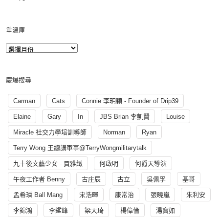
重溫庫
慶爆搜尋
Carman
Cats
Connie 李玥穎 - Founder of Drip39
Elaine
Gary
In
JBS Brian 李凱賢
Louise
Miracle 社交力學培訓導師
Norman
Ryan
Terry Wong 王總講軍事@TerryWongmilitarytalk
九十後文藝少女 - 賈雅緻
何啟明
何爵天導演
午夜工作者 Benny
古庄辰
古立
吳佩孚
基哥
孟希璘 Ball Mang
宋浩暉
康常治
張曉嵐
朱利安
李錦鴻
李鑑峰
梁天琦
楊偉倫
湯寳如