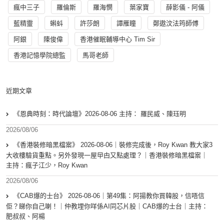
瘋中三子
羅倫斯
羅海憫
葉家寶
薛影儀 - 阿儀
藍精靈
蝌蚪
許莎朗
譚雁瞳
鄭遨汶法筠師傅
阿銀
陳俊偉
香港催眠輔導中心 Tim Sir
香港記憶學院總監
馬哥老師
近期文章
《恩典時刻：時代論壇》2026-08-06 主持： 羅民威、陳珏明
2026/08/06
《香港裝修暗黑檔案》 2026-08-06｜裝修完成後，Roy Kwan 教大家3
大收樓驗貨重點。另外發現一屋曱甴又點處理？｜香港裝修暗黑檔案｜
主持：瘋子江少，Roy Kwan
2026/08/06
《CAB爆的士台》 2026-08-06｜第49集：阿揚教你買韓股，信唔信
佢？睇你自己喇！｜仲教埋你咩係AI同芯片股｜CAB爆的士台｜主持：
肥叔叔、阿楊