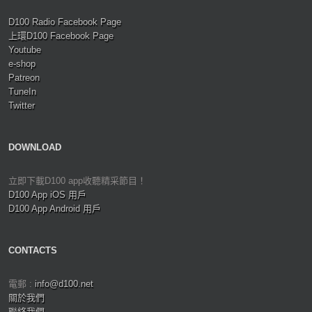
D100 Radio Facebook Page
上環D100 Facebook Page
Youtube
e-shop
Patreon
TuneIn
Twitter
DOWNLOAD
立即下載D100 app收聽精采節目！
D100 App iOS 用戶
D100 App Android 用戶
CONTACTS
電郵 :
info@d100.net
關於我們
聯絡我們