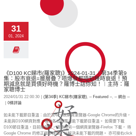
31
01, 2024
《D100 KC睇市(羅家聰)》2024-01-31︱第34季第9
集：股市衰退=層層疊？唔爆發都唔知幾時衰退！預
期減息就是買債好時機？羅博士話你知！︱主持：羅
家聰博士
2024/01/31 22:00:30
|
(第34季) KC睇市(羅家聰)
,
-- Featured --
,
-- 網台 --
|
0條評論
如未能下載節目重溫︰由於其中一款網頁瀏覽器-Google Chrome的升級，
未能與D100網頁對應，導致各位聽眾未能下載節目重溫。 如需要下載
D100節目重溫，目前階段上，請使用另一個網頁瀏覽器-Firefox 下載， 待
Google Chrome 的修正版本推出，以解決未能下載的問題。 亦可按右click