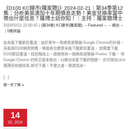
《D100 KC睇市(羅家聰)》2024-02-21︱第34季第12
集：分析美英澳加十年期債息走勢！美金兌換率當中
帶出什麼信息？羅博士話你知！︱主持：羅家聰博士
2024/02/21 22:00:42
|
(第34季) KC睇市(羅家聰)
,
-- Featured --
,
-- 網台 --
|
0條評論
如未能下載節目重溫︰由於其中一款網頁瀏覽器-Google Chrome的升級，
未能與D100網頁對應，導致各位聽眾未能下載節目重溫。 如需要下載
D100節目重溫，目前階段上，請使用另一個網頁瀏覽器-Firefox 下載， 待
Google Chrome 的修正版本推出，以解決未能下載的問題。 亦可按右click
選擇另存連結為,即可下載。不便之處，敬請見諒。
[...]
進一步了解
14
02, 2024