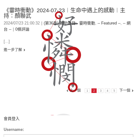
《霎時衝動》2024-07-23︱生命中遇上的感動︱主
持：顏聯武
2024/07/23 21:00:32
|
(第36季) 贊助節目 - 霎時衝動
,
-- Featured --
,
-- 網
台 --
|
0條評論
[...]
進一步了解
上一個
下一個
1
2
3
4
5
會員登入
Username: