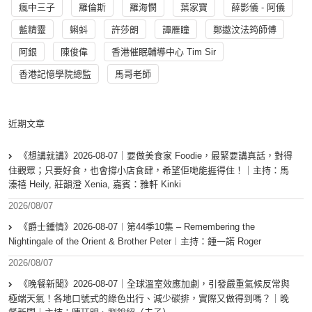
瘋中三子
羅倫斯
羅海憫
葉家寶
薛影儀 - 阿儀
藍精靈
蝌蚪
許莎朗
譚雁瞳
鄭遨汶法筠師傅
阿銀
陳俊偉
香港催眠輔導中心 Tim Sir
香港記憶學院總監
馬哥老師
近期文章
《想講就講》2026-08-07｜要做美食家 Foodie，最緊要講真話，對得
住觀眾；只要好食，也會撐小店食肆，希望佢哋能捱得住！｜主持：馬
溱禧 Heily, 莊韻澄 Xenia, 嘉賓：雅軒 Kinki
2026/08/07
《爵士鍾情》2026-08-07︱第44季10集 – Remembering the
Nightingale of the Orient & Brother Peter︱主持：鍾一諾 Roger
2026/08/07
《晚餐新聞》2026-08-07｜全球溫室效應加劇，引發嚴重氣候反常與
極端天氣！各地口號式的綠色出行、減少碳排，實際又做得到嗎？｜晚