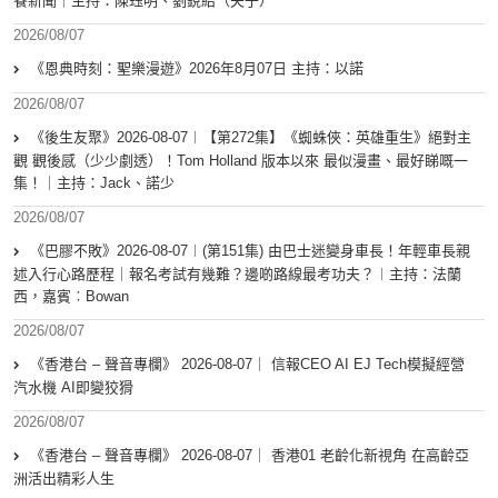
餐新聞｜主持：陳珏明、劉銳紹（夫子）
2026/08/07
《恩典時刻：聖樂漫遊》2026年8月07日 主持：以諾
2026/08/07
《後生友聚》2026-08-07︱【第272集】《蜘蛛俠：英雄重生》絕對主
觀 觀後感（少少劇透）！Tom Holland 版本以來 最似漫畫、最好睇嘅一
集！｜主持：Jack、諾少
2026/08/07
《巴膠不敗》2026-08-07︱(第151集) 由巴士迷變身車長！年輕車長親
述入行心路歷程｜報名考試有幾難？邊啲路線最考功夫？︱主持：法蘭
西，嘉賓︰Bowan
2026/08/07
《香港台 – 聲音專欄》 2026-08-07｜ 信報CEO AI EJ Tech模擬經營
汽水機 AI即變狡猾
2026/08/07
《香港台 – 聲音專欄》 2026-08-07｜ 香港01 老齡化新視角 在高齡亞
洲活出精彩人生