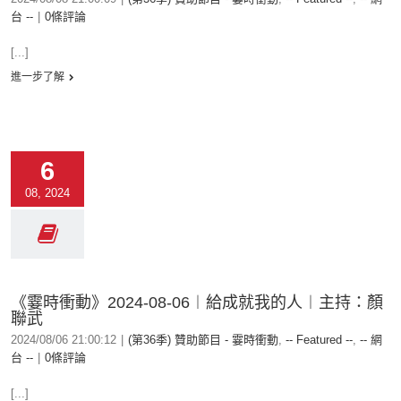
台 --
|
0條評論
[...]
進一步了解
6
08, 2024
《霎時衝動》2024-08-06︱給成就我的人︱主持：顏
聯武
2024/08/06 21:00:12
|
(第36季) 贊助節目 - 霎時衝動
,
-- Featured --
,
-- 網
台 --
|
0條評論
[...]