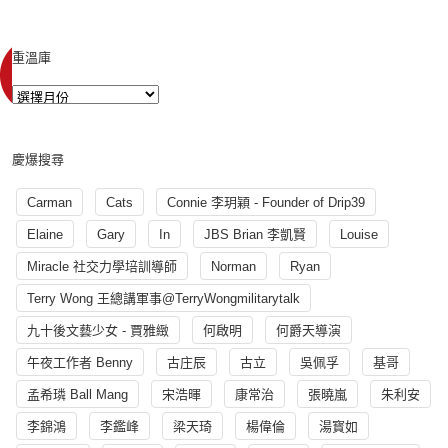
重溫庫
慶爆搜尋
Carman
Cats
Connie 李玥穎 - Founder of Drip39
Elaine
Gary
In
JBS Brian 李凱賢
Louise
Miracle 社交力學培訓導師
Norman
Ryan
Terry Wong 王總講軍事@TerryWongmilitarytalk
九十後文藝少女 - 賈雅緻
何啟明
何爵天導演
午夜工作者 Benny
古庄辰
古立
吳佩孚
基哥
孟希璘 Ball Mang
宋浩暉
康常治
張曉嵐
朱利安
李錦鴻
李鑑峰
梁天琦
楊偉倫
湯寳如