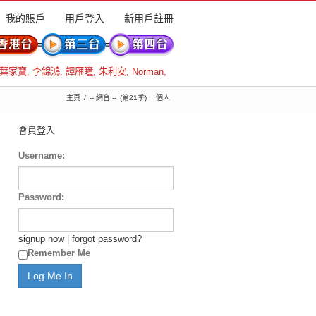
我的賬戶
用戶登入
新用戶註冊
葉家寶
,
李錦鴻
,
譚雁瞳
,
朱利安
,
Norman
,
主頁
-- 網台 --
(第21季) 一個人
會員登入
Username:
Password:
signup now
|
forgot password?
Remember Me