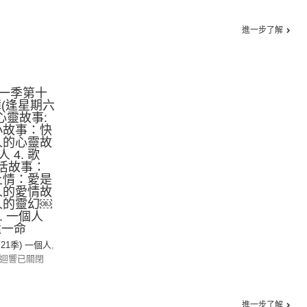
進一步了解
一季第十
(逢星期六
的心靈故事:
活小故事：快
個人的心靈故
4. 歌
生活故事：
網上情：愛是
個人的愛情故
個人的靈幻￼
. 一個人
還一命
第21季) 一個人
,
迴響已關閉
進一步了解