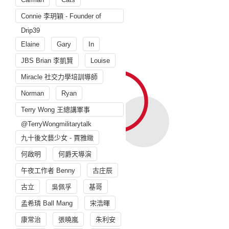
Connie 李玥穎 - Founder of
Drip39
Elaine
Gary
In
JBS Brian 李凱賢
Louise
Miracle 社交力學培訓導師
Norman
Ryan
Terry Wong 王總講軍事
@TerryWongmilitarytalk
九十後文藝少女 - 賈雅緻
何啟明
何爵天導演
午夜工作者 Benny
古庄辰
古立
吳佩孚
基哥
孟希璘 Ball Mang
宋浩暉
康常治
張曉嵐
朱利安