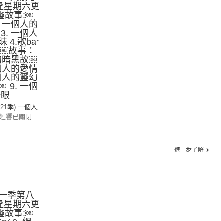
逢星期六更
心靈故事:￼
. 一個人的
3. 一個人
4.歌bar
￼￼故事：
人的暗黑故￼
一個人的愛情
一個人的靈幻
 9. 一個
陽眼
第21季) 一個人
,
迴響已關閉
進一步了解
一季第八
逢星期六更
心靈故事:￼