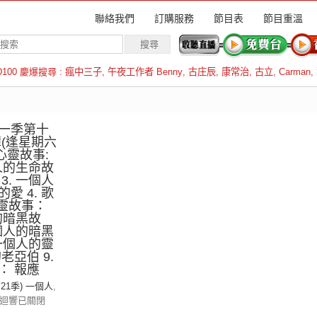
聯絡我們
訂購服務
節目表
節目重溫
D100 慶爆搜尋 :
瘋中三子
,
午夜工作者 Benny
,
古庄辰
,
康常治
,
古立
,
Carman
,
羅倫斯
一季第十
(逢星期六
的心靈故事:
個人的生命故
3. 一個人
愛 4. 歌
心靈故事：
的暗黑故
一個人的暗黑
 一個人的靈
老亞伯 9.
： 報應
第21季) 一個人
,
迴響已關閉