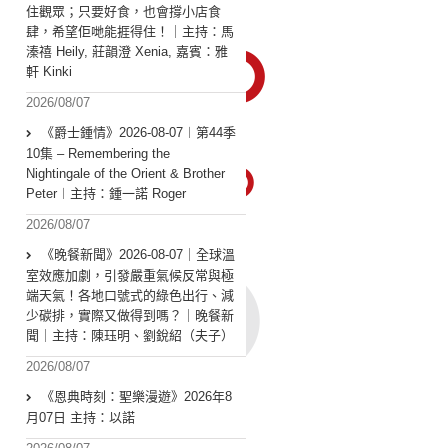
住觀眾；只要好食，也會撐小店食
肆，希望佢哋能捱得住！｜主持：馬
溱禧 Heily, 莊韻澄 Xenia, 嘉賓：雅
軒 Kinki
2026/08/07
《爵士鍾情》2026-08-07︱第44季
10集 – Remembering the
Nightingale of the Orient & Brother
Peter︱主持：鍾一諾 Roger
2026/08/07
《晚餐新聞》2026-08-07｜全球溫
室效應加劇，引發嚴重氣候反常與極
端天氣！各地口號式的綠色出行、減
少碳排，實際又做得到嗎？｜晚餐新
聞｜主持：陳珏明、劉銳紹（夫子）
2026/08/07
《恩典時刻：聖樂漫遊》2026年8
月07日 主持：以諾