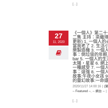
[...]
《一個人》第二十
27
二集 主持：梁繼璋
更新) 1. 一個人
11, 2020
當我老了 2. 生
樂製造機 3. 一
事：倒垃圾的年輕人 
bar 5. 一個人的
太陽，星星 6. 
一種感受 7. 一
事：逞強 8. 一
故事:午夜小女孩 9
的靈幻故事:一命
2020/11/27 14:00:16
|
(
-- Featured --
,
-- 網台 --
|
[...]