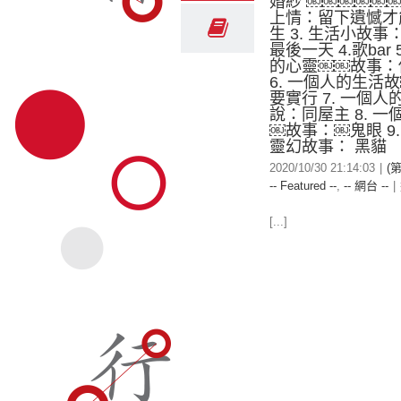
婚紗 ￼￼￼￼￼￼￼
上情：留下遺憾才
生 3. 生活小故
最後一天 4.歌bar 
的心靈￼￼故事：
6. 一個人的生活
要實行 7. 一個人
說：同屋主 8. 
￼故事：￼鬼眼 9
靈幻故事： 黑貓
2020/10/30 21:14:03
|
(
-- Featured --
,
-- 網台 --
|
[...]