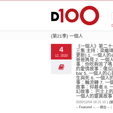
(第21季) 一個人
《一個人》第二十
4
三集 主持：梁繼璋
更新) 1. 一個人
12, 2020
爸爸再見 2. 一
事：你吃夠苦了嗎 
的愛情故事：傻瓜的
bar 5. 一個人的
生與死 6. 一個人
事：輪流轉 7. 
故事：仰慕者 8.
幻故事： 巴士上的
一個人的靈異故事
2020/12/04 18:21:10
|
(
-- Featured --
,
-- 網台 --
|