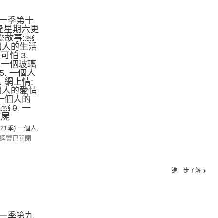
一季第十
逢星期六更
心靈故事:￼
一個人的生活
怕 3.
:一個玻璃
 5. 一個人
. 網上情:
一個人的愛情
 一個人的
 9. 一
碎屍
第21季) 一個人
,
迴響已關閉
進一步了解
一季第九