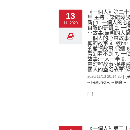
《一個人》第二十
13
集 主持：梁繼璋(
新) 1. 一個人的
11, 2020
自殺的哥哥 2. 
小故事:無明的人最可
一個人的心靈故事
樽的故事 4. 歌bar
的愛情故事:偶遇 6
看到看不到 7. 
故事:一人一半 8.
靈幻￼故事:捉迷藏￼
個人的靈幻故事:
2020/11/13 20:14:25
|
(
-- Featured --
,
-- 網台 --
|
[...]
《一個人》第二十