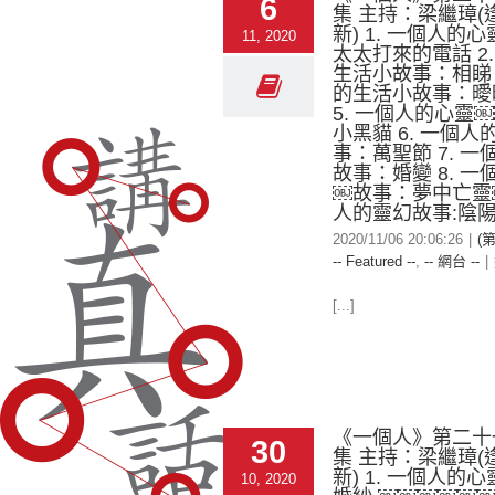
6
集 主持：梁繼璋(
新) 1. 一個人的
11, 2020
太太打來的電話 2
生活小故事：相睇 
的生活小故事：曖昧 
5. 一個人的心靈
小黑貓 6. 一個
事：萬聖節 7. 
故事：婚變 8. 
￼故事：夢中亡靈￼
人的靈幻故事:陰
2020/11/06 20:06:26
|
(
-- Featured --
,
-- 網台 --
|
[...]
《一個人》第二十
30
集 主持：梁繼璋(
新) 1. 一個人的
10, 2020