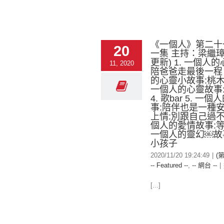
《一個人》第二十
20
一集 主持：梁繼璋
更新) 1. 一個人
11, 2020
陪爸爸走最後一程 
的心靈小故事:桃木拐
一個人的心靈故事
4. 歌bar 5. 一
事:陪伴也是一種安慰
上情:別跟自己過不去
個人的愛情故事:等
一個人的靈幻￼故
小孩子
2020/11/20 19:24:49
|
(
-- Featured --
,
-- 網台 --
|
[...]