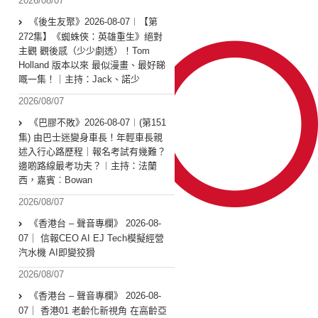
2026/08/07
《後生友聚》2026-08-07︱【第
272集】《蜘蛛俠：英雄重生》絕對
主觀 觀後感（少少劇透）！Tom
Holland 版本以來 最似漫畫、最好睇
嘅一集！｜主持：Jack、諾少
2026/08/07
《巴膠不敗》2026-08-07︱(第151
集) 由巴士迷變身車長！年輕車長親
述入行心路歷程｜報名考試有幾難？
邊啲路線最考功夫？︱主持：法蘭
西，嘉賓︰Bowan
2026/08/07
《香港台 – 聲音專欄》 2026-08-
07｜ 信報CEO AI EJ Tech模擬經營
汽水機 AI即變狡猾
2026/08/07
《香港台 – 聲音專欄》 2026-08-
07｜ 香港01 老齡化新視角 在高齡亞