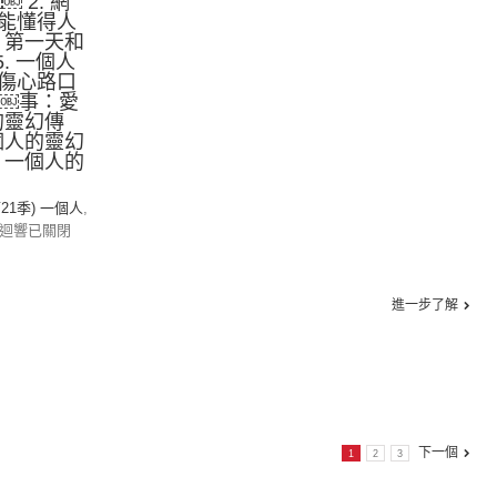
 2. 網
能懂得人
事：第一天和
5. 一個人
傷心路口
故￼事：愛
的靈幻傳
一個人的靈幻
. 一個人的
第21季) 一個人
,
迴響已關閉
進一步了解
下一個
1
2
3