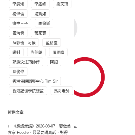
李錦鴻
李鑑峰
梁天琦
楊偉倫
湯寳如
瘋中三子
羅倫斯
羅海憫
葉家寶
薛影儀 - 阿儀
藍精靈
蝌蚪
許莎朗
譚雁瞳
鄭遨汶法筠師傅
阿銀
陳俊偉
香港催眠輔導中心 Tim Sir
香港記憶學院總監
馬哥老師
近期文章
《想講就講》2026-08-07｜要做美
食家 Foodie，最緊要講真話，對得