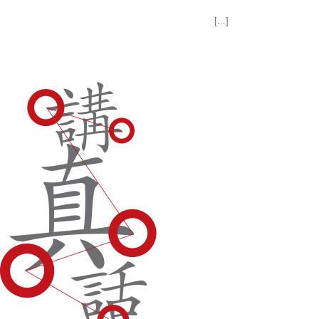
[...]