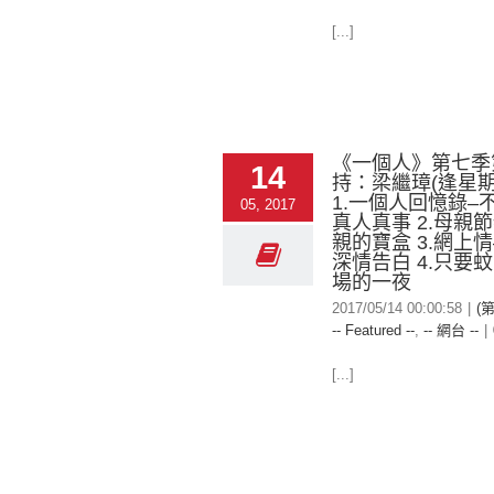
[...]
《一個人》第七季
14
持：梁繼璋(逢星期
1.一個人回憶錄–
05, 2017
真人真事 2.母親
親的寶盒 3.網上
深情告白 4.只要蚊
場的一夜
2017/05/14 00:00:58
|
(
-- Featured --
,
-- 網台 --
|
[...]