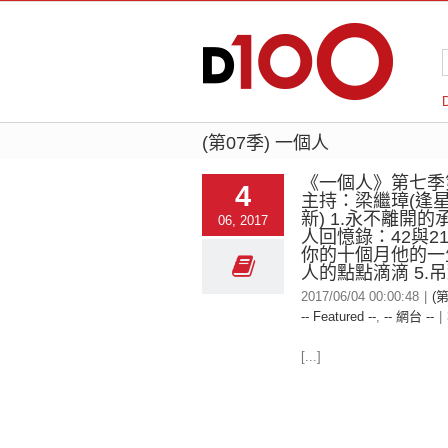
(第07季) 一個人
《一個人》第七季
4
主持：梁繼璋(逢
新) 1.永不離開的承
06, 2017
人回憶錄：42與21
你的十個月他的一生
人的點點滴滴 5.
2017/06/04 00:00:48
|
(
-- Featured --
,
-- 網台 --
|
[...]