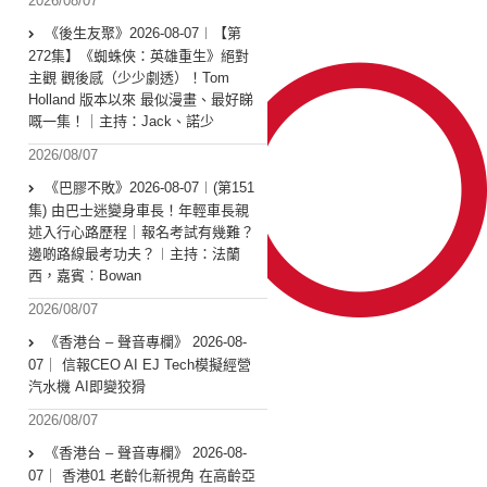
2026/08/07
《後生友聚》2026-08-07︱【第
272集】《蜘蛛俠：英雄重生》絕對
主觀 觀後感（少少劇透）！Tom
Holland 版本以來 最似漫畫、最好睇
嘅一集！｜主持：Jack、諾少
2026/08/07
《巴膠不敗》2026-08-07︱(第151
集) 由巴士迷變身車長！年輕車長親
述入行心路歷程｜報名考試有幾難？
邊啲路線最考功夫？︱主持：法蘭
西，嘉賓︰Bowan
2026/08/07
《香港台 – 聲音專欄》 2026-08-
07｜ 信報CEO AI EJ Tech模擬經營
汽水機 AI即變狡猾
2026/08/07
《香港台 – 聲音專欄》 2026-08-
07｜ 香港01 老齡化新視角 在高齡亞