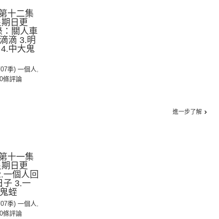
第十二集
星期日更
憶錄：關人車
滴滴 3.明
4.中大鬼
第07季) 一個人
,
0條評論
進一步了解
第十一集
星期日更
2.一個人回
子 3.一
.鬼蛭
第07季) 一個人
,
0條評論