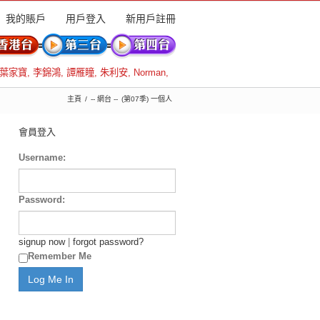
我的賬戶
用戶登入
新用戶註冊
葉家寶
,
李錦鴻
,
譚雁瞳
,
朱利安
,
Norman
,
主頁
-- 網台 --
(第07季) 一個人
會員登入
Username:
Password:
signup now
|
forgot password?
Remember Me