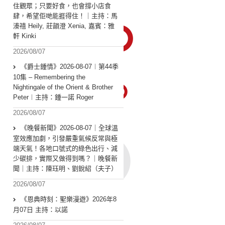
住觀眾；只要好食，也會撐小店食
肆，希望佢哋能捱得住！｜主持：馬
溱禧 Heily, 莊韻澄 Xenia, 嘉賓：雅
軒 Kinki
2026/08/07
《爵士鍾情》2026-08-07︱第44季
10集 – Remembering the
Nightingale of the Orient & Brother
Peter︱主持：鍾一諾 Roger
2026/08/07
《晚餐新聞》2026-08-07｜全球溫
室效應加劇，引發嚴重氣候反常與極
端天氣！各地口號式的綠色出行、減
少碳排，實際又做得到嗎？｜晚餐新
聞｜主持：陳珏明、劉銳紹（夫子）
2026/08/07
《恩典時刻：聖樂漫遊》2026年8
月07日 主持：以諾