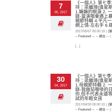
《一個人》第七季
7
持：梁繼璋(逢星期
1.嫲嫲的眼淚 2.
05, 2017
錄-當演唱會遇上暴
親節特輯 4.平凡一
網上情-左右手 6.
2017/05/07 00:00:19
|
(
-- Featured --
,
-- 網台 --
|
[...]
《一個人》第七季
30
持：梁繼璋(逢星期
1.母親節特輯 2.
04, 2017
錄-我做茄喱啡的日
你,但不代表永遠等
試的年輕女孩
2017/04/30 00:00:10
|
(
-- Featured --
,
-- 網台 --
|