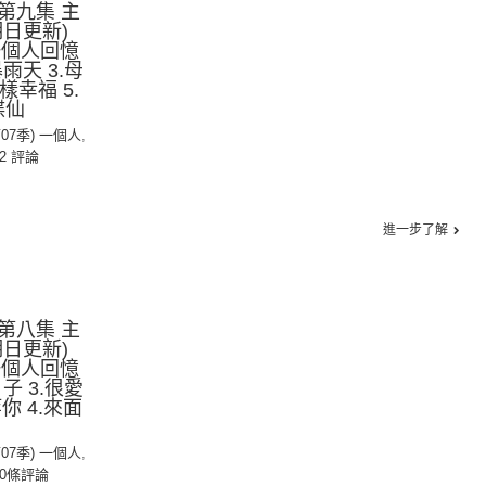
第九集 主
日更新)
 一個人回憶
雨天 3.母
樣幸福 5.
碟仙
第07季) 一個人
,
2 評論
進一步了解
第八集 主
日更新)
 一個人回憶
子 3.很愛
你 4.來面
第07季) 一個人
,
0條評論