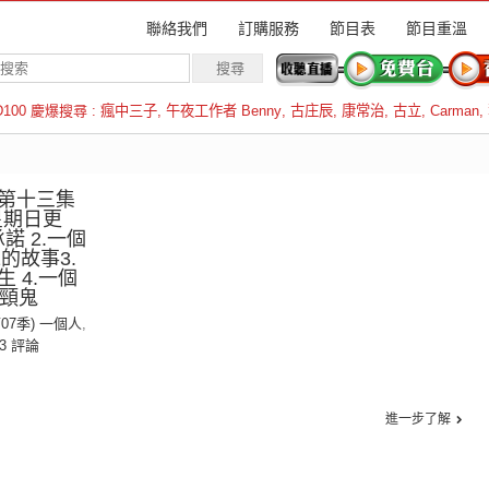
聯絡我們
訂購服務
節目表
節目重溫
D100 慶爆搜尋 :
瘋中三子
,
午夜工作者 Benny
,
古庄辰
,
康常治
,
古立
,
Carman
,
羅倫斯
第十三集
星期日更
諾 2.一個
的故事3.
 4.一個
吊頸鬼
第07季) 一個人
,
3 評論
進一步了解