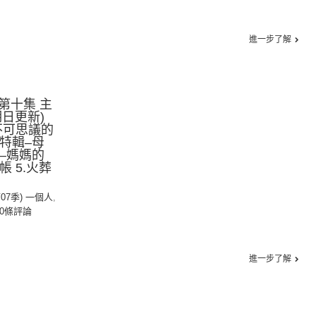
進一步了解
第十集 主
日更新)
不可思議的
節特輯–母
情–媽媽的
帳 5.火葬
第07季) 一個人
,
0條評論
進一步了解