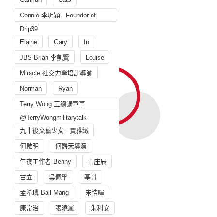
Connie 李玥穎 - Founder of
Drip39
Elaine
Gary
In
JBS Brian 李凱賢
Louise
Miracle 社交力學培訓導師
Norman
Ryan
Terry Wong 王總講軍事
@TerryWongmilitarytalk
九十後文藝少女 - 賈雅緻
何啟明
何爵天導演
午夜工作者 Benny
古庄辰
古立
吳佩孚
基哥
孟希璘 Ball Mang
宋浩暉
康常治
張曉嵐
朱利安