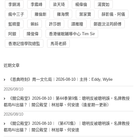
李錦鴻
李鑑峰
梁天琦
楊偉倫
湯寳如
瘋中三子
羅倫斯
羅海憫
葉家寶
薛影儀 - 阿儀
藍精靈
蝌蚪
許莎朗
譚雁瞳
鄭遨汶法筠師傅
阿銀
陳俊偉
香港催眠輔導中心 Tim Sir
香港記憶學院總監
馬哥老師
近期文章
《恩典時刻》周一文化局︱2026-08-10︱主持：Eddy, Wylie
2026/08/10
《關公殿堂》2026-08-10︱第44季第9集：聰明反被聰明誤，名牌教授
都用AI出貓？｜關公殿堂｜林旭華、何安達（逢星期一更新）
2026/08/10
《關公殿堂》2026-08-10︱（第470集）｜聰明反被聰明誤，名牌教授
都用AI出貓？｜關公殿堂｜林旭華、何安達