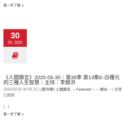
進一步了解
30
05, 2025
《人間錦言》2025-05-30︱第39季 第13集E-白種元
的三種人生智慧︱主持：李錦洪
2025/05/30 00:05:33
|
(第39季) 人間錦言
,
-- Featured --
,
-- 網台 --
|
迴響
已關閉
[...]
進一步了解