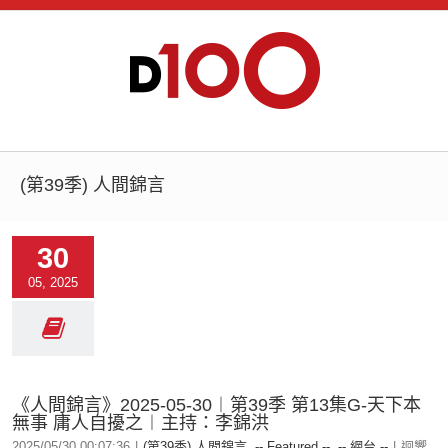
(第39季) 人間錦言
30
05, 2025
《人間錦言》2025-05-30︱第39季 第13集G-天下本
無事 庸人自擾之︱主持：李錦洪
2025/05/30 00:07:36
|
(第39季) 人間錦言
,
-- Featured --
,
-- 網台 --
|
迴響