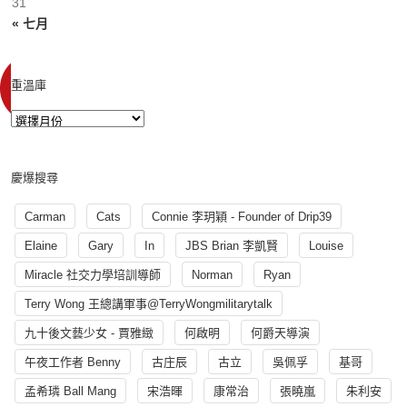
31
« 七月
重溫庫
慶爆搜尋
Carman
Cats
Connie 李玥穎 - Founder of Drip39
Elaine
Gary
In
JBS Brian 李凱賢
Louise
Miracle 社交力學培訓導師
Norman
Ryan
Terry Wong 王總講軍事@TerryWongmilitarytalk
九十後文藝少女 - 賈雅緻
何啟明
何爵天導演
午夜工作者 Benny
古庄辰
古立
吳佩孚
基哥
孟希璘 Ball Mang
宋浩暉
康常治
張曉嵐
朱利安