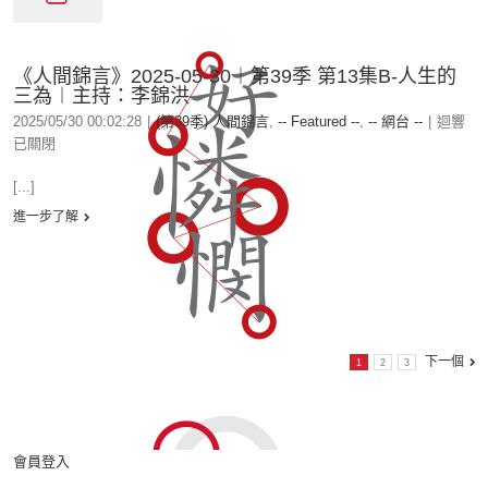
《人間錦言》2025-05-30︱第39季 第13集B-人生的
三為︱主持：李錦洪
2025/05/30 00:02:28
|
(第39季) 人間錦言
,
-- Featured --
,
-- 網台 --
|
迴響
已關閉
[...]
進一步了解
下一個
1
2
3
會員登入