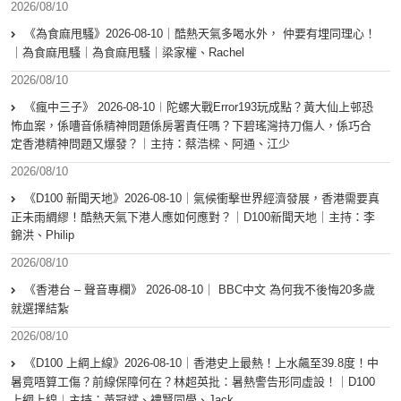
2026/08/10
《為食麻甩騷》2026-08-10｜酷熱天氣多喝水外， 仲要有埋同理心！
｜為食麻甩騷｜為食麻甩騷｜梁家權、Rachel
2026/08/10
《瘋中三子》 2026-08-10︱陀螺大戰Error193玩成點？黃大仙上邨恐
怖血案，係嘈音係精神問題係房署責任嗎？下碧瑤灣持刀傷人，係巧合
定香港精神問題又爆發？｜主持：蔡浩樑、阿通、江少
2026/08/10
《D100 新聞天地》2026-08-10｜氣候衝擊世界經濟發展，香港需要真
正未雨綢繆！酷熱天氣下港人應如何應對？｜D100新聞天地｜主持：李
錦洪、Philip
2026/08/10
《香港台 – 聲音專欄》 2026-08-10｜ BBC中文 為何我不後悔20多歲
就選擇結紮
2026/08/10
《D100 上綱上線》2026-08-10｜香港史上最熱！上水飆至39.8度！中
暑竟唔算工傷？前線保障何在？林超英批：暑熱警告形同虛設！｜D100
上綱上線︱主持：黃冠斌、禮賢同學、Jack