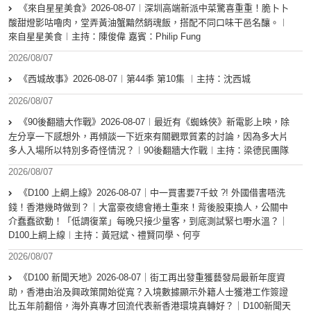
《來自星星美食》2026-08-07︱深圳高端新派中菜驚喜重重！脆卜卜
酸甜燈影咕嚕肉，堂弄黃油蟹黯然銷魂飯，搭配不同口味干邑名釀。︱
來自星星美食︱主持：陳俊偉 嘉賓：Philip Fung
2026/08/07
《西城故事》2026-08-07︱第44季 第10集 ︱主持：沈西城
2026/08/07
《90後翻牆大作戰》2026-08-07︱最近有《蜘蛛俠》新電影上映，除
左分享一下感想外，再傾談一下近來有關觀眾質素的討論，因為多大片
多人入場所以特別多奇怪情況？︱90後翻牆大作戰︱主持：梁德民團隊
2026/08/07
《D100 上綱上線》2026-08-07｜中一買書要7千蚊 ?! 外國借書唔洗
錢！香港幾時做到？｜大富豪夜總會捲土重來！背後股東換人，公關中
介蠢蠢欲動！「低調復業」每晚只接少量客，到底測試緊乜嘢水溫？｜
D100上綱上線︱主持：黃冠斌、禮賢同學、何亨
2026/08/07
《D100 新聞天地》2026-08-07｜街工再出發重獲藝發局最新年度資
助，香港由治及興政策開始從寬？入境數據顯示外籍人士獲港工作簽證
比五年前翻倍，海外真專才回流代表新香港環境真轉好？｜D100新聞天