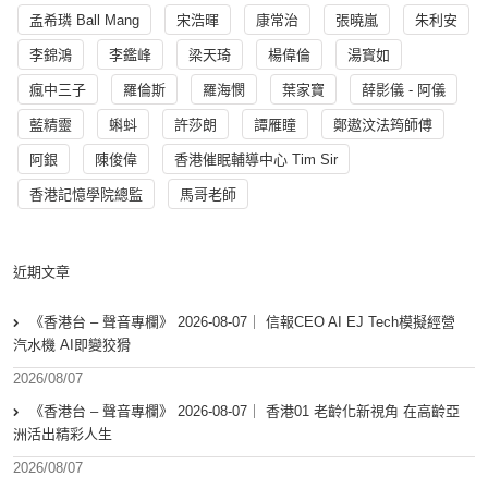
孟希璘 Ball Mang
宋浩暉
康常治
張曉嵐
朱利安
李錦鴻
李鑑峰
梁天琦
楊偉倫
湯寳如
瘋中三子
羅倫斯
羅海憫
葉家寶
薛影儀 - 阿儀
藍精靈
蝌蚪
許莎朗
譚雁瞳
鄭遨汶法筠師傅
阿銀
陳俊偉
香港催眠輔導中心 Tim Sir
香港記憶學院總監
馬哥老師
近期文章
《香港台 – 聲音專欄》 2026-08-07｜ 信報CEO AI EJ Tech模擬經營
汽水機 AI即變狡猾
2026/08/07
《香港台 – 聲音專欄》 2026-08-07｜ 香港01 老齡化新視角 在高齡亞
洲活出精彩人生
2026/08/07