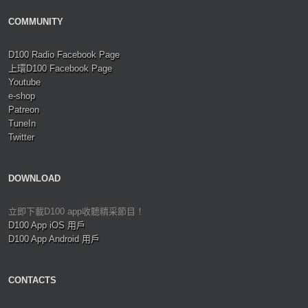
COMMUNITY
D100 Radio Facebook Page
上環D100 Facebook Page
Youtube
e-shop
Patreon
TuneIn
Twitter
DOWNLOAD
立即下載D100 app收聽精采節目！
D100 App iOS 用戶
D100 App Android 用戶
CONTACTS