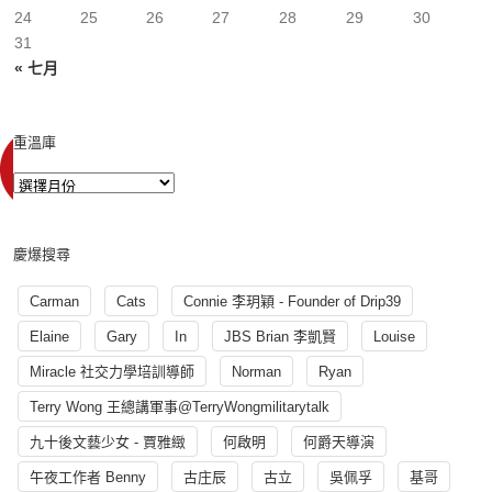
24
25
26
27
28
29
30
31
« 七月
重溫庫
慶爆搜尋
Carman
Cats
Connie 李玥穎 - Founder of Drip39
Elaine
Gary
In
JBS Brian 李凱賢
Louise
Miracle 社交力學培訓導師
Norman
Ryan
Terry Wong 王總講軍事@TerryWongmilitarytalk
九十後文藝少女 - 賈雅緻
何啟明
何爵天導演
午夜工作者 Benny
古庄辰
古立
吳佩孚
基哥