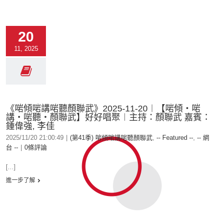
20
11, 2025
《啱傾啱講啱聽顏聯武》2025-11-20︱【啱傾‧啱
講‧啱聽‧顏聯武】好好唱聚︱主持：顏聯武 嘉賓：
鍾偉強, 李佳
2025/11/20 21:00:49
|
(第41季) 啱傾啱講啱聽顏聯武
,
-- Featured --
,
-- 網
台 --
|
0條評論
[...]
進一步了解