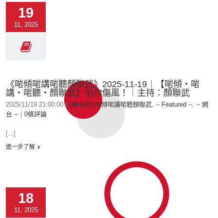
19
11, 2025
《啱傾啱講啱聽顏聯武》2025-11-19︱【啱傾‧啱
講‧啱聽‧顏聯武】怕你傷風！︱主持：顏聯武
2025/11/19 21:00:00
|
(第41季) 啱傾啱講啱聽顏聯武
,
-- Featured --
,
-- 網
台 --
|
0條評論
[...]
進一步了解
18
11, 2025