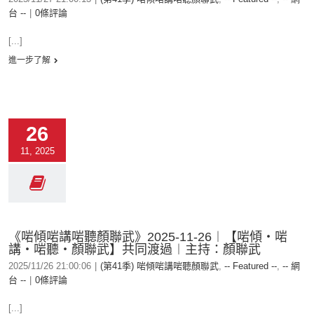
台 --
|
0條評論
[...]
進一步了解
26
11, 2025
《啱傾啱講啱聽顏聯武》2025-11-26︱【啱傾‧啱
講‧啱聽‧顏聯武】共同渡過︱主持：顏聯武
2025/11/26 21:00:06
|
(第41季) 啱傾啱講啱聽顏聯武
,
-- Featured --
,
-- 網
台 --
|
0條評論
[...]