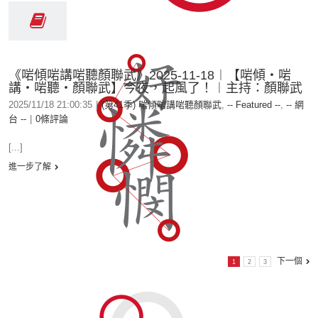
《啱傾啱講啱聽顏聯武》2025-11-18︱【啱傾‧啱
講‧啱聽‧顏聯武】今夜，起風了！︱主持：顏聯武
2025/11/18 21:00:35
|
(第41季) 啱傾啱講啱聽顏聯武
,
-- Featured --
,
-- 網
台 --
|
0條評論
[...]
進一步了解
下一個
1
2
3