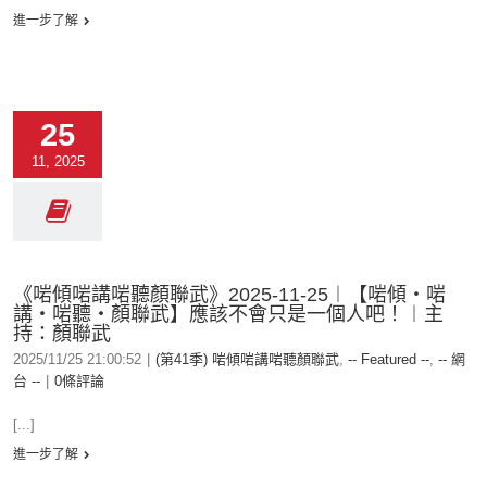
進一步了解
25
11, 2025
《啱傾啱講啱聽顏聯武》2025-11-25︱【啱傾‧啱
講‧啱聽‧顏聯武】應該不會只是一個人吧！︱主
持：顏聯武
2025/11/25 21:00:52
|
(第41季) 啱傾啱講啱聽顏聯武
,
-- Featured --
,
-- 網
台 --
|
0條評論
[...]
進一步了解