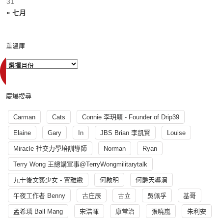
31
« 七月
重溫庫
慶爆搜尋
Carman
Cats
Connie 李玥穎 - Founder of Drip39
Elaine
Gary
In
JBS Brian 李凱賢
Louise
Miracle 社交力學培訓導師
Norman
Ryan
Terry Wong 王總講軍事@TerryWongmilitarytalk
九十後文藝少女 - 賈雅緻
何啟明
何爵天導演
午夜工作者 Benny
古庄辰
古立
吳佩孚
基哥
孟希璘 Ball Mang
宋浩暉
康常治
張曉嵐
朱利安