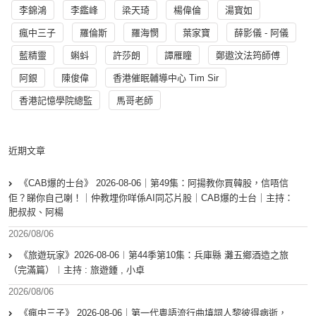
李錦鴻
李鑑峰
梁天琦
楊偉倫
湯寳如
瘋中三子
羅倫斯
羅海憫
葉家寶
薛影儀 - 阿儀
藍精靈
蝌蚪
許莎朗
譚雁瞳
鄭遨汶法筠師傅
阿銀
陳俊偉
香港催眠輔導中心 Tim Sir
香港記憶學院總監
馬哥老師
近期文章
《CAB爆的士台》 2026-08-06｜第49集：阿揚教你買韓股，信唔信
佢？睇你自己喇！｜仲教埋你咩係AI同芯片股｜CAB爆的士台｜主持：
肥叔叔、阿楊
2026/08/06
《旅遊玩家》2026-08-06︱第44季第10集：兵庫縣 灘五鄉酒造之旅
（完滿篇）︱主持 : 旅遊鍾 , 小卓
2026/08/06
《瘋中三子》 2026-08-06｜第一代粵語流行曲填詞人黎彼得病逝，