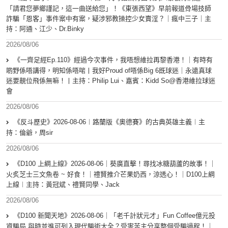
「請君您夢鄉謹記，這一曲送給您」！《東張西望》早前報道骨場技師
詐騙「恩客」事件案中有案，疑涉邪教操控少女賣淫？｜瘋中三子｜主
持：阿通、江少、Dr.Binky
2026/08/06
《一齊足經Ep.110》經過今次事件，我唔想維拉再黎香港！｜有時有
啲野係唔講得，明知係唔啱丨我好Proud of唔係Big 6既球迷｜永遠真球
迷要靚位飛係無嘛！丨主持：Philip Lui、嘉賓：Kidd So@香港維拉球迷
會
2026/08/06
《反斗歷史》2026-08-06︱路蘭版《奧德賽》的古典英雄主義︱主
持：倫爺，周sir
2026/08/06
《D100 上綱上線》2026-08-06｜葵廣直擊！尋找冰糖葫蘆的故事！｜
火炙芝士三文魚卷 ~ 好食！｜禮賢推介芒果奶西，涼透心！｜D100上綱
上線︱主持：黃冠斌、禮賢同學、Jack
2026/08/06
《D100 新聞天地》2026-08-06｜「老千計狀元才」Fun Coffee億元投
資騙局 與時並進可列入現代騙術大全？受害苦主分享整個受騙過程！｜