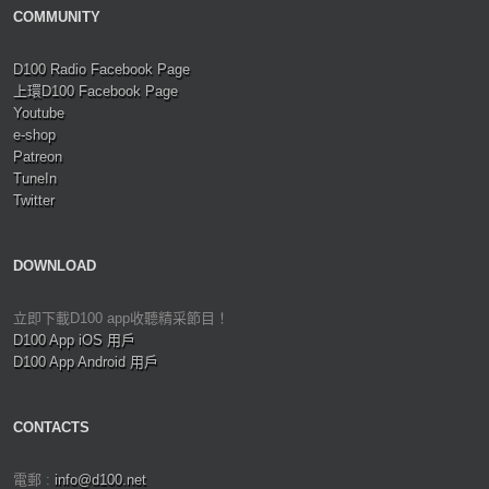
COMMUNITY
D100 Radio Facebook Page
上環D100 Facebook Page
Youtube
e-shop
Patreon
TuneIn
Twitter
DOWNLOAD
立即下載D100 app收聽精采節目！
D100 App iOS 用戶
D100 App Android 用戶
CONTACTS
電郵 :
info@d100.net