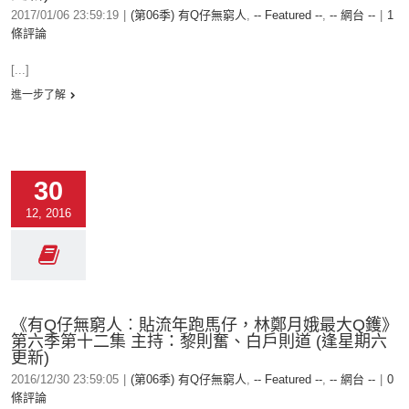
2017/01/06 23:59:19
|
(第06季) 有Q仔無窮人
,
-- Featured --
,
-- 網台 --
|
1
條評論
[...]
進一步了解
30
12, 2016
《有Q仔無窮人︰貼流年跑馬仔，林鄭月娥最大Q鑊》
第六季第十二集 主持：黎則奮、白戶則道 (逢星期六
更新)
2016/12/30 23:59:05
|
(第06季) 有Q仔無窮人
,
-- Featured --
,
-- 網台 --
|
0
條評論