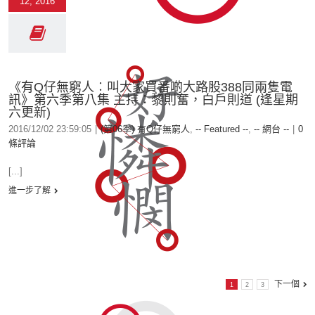
12, 2016
《有Q仔無窮人︰叫大家買番啲大路股388同兩隻電
訊》第六季第八集 主持：黎則奮，白戶則道 (逢星期
六更新)
2016/12/02 23:59:05
|
(第06季) 有Q仔無窮人
,
-- Featured --
,
-- 網台 --
|
0
條評論
[...]
進一步了解
下一個
1
2
3