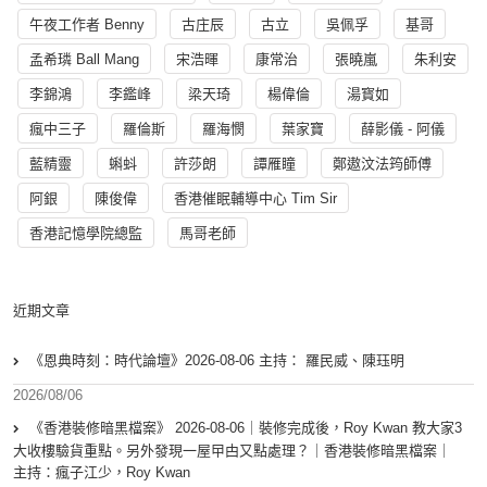
午夜工作者 Benny
古庄辰
古立
吳佩孚
基哥
孟希璘 Ball Mang
宋浩暉
康常治
張曉嵐
朱利安
李錦鴻
李鑑峰
梁天琦
楊偉倫
湯寳如
瘋中三子
羅倫斯
羅海憫
葉家寶
薛影儀 - 阿儀
藍精靈
蝌蚪
許莎朗
譚雁瞳
鄭遨汶法筠師傅
阿銀
陳俊偉
香港催眠輔導中心 Tim Sir
香港記憶學院總監
馬哥老師
近期文章
《恩典時刻：時代論壇》2026-08-06 主持： 羅民威、陳珏明
2026/08/06
《香港裝修暗黑檔案》 2026-08-06｜裝修完成後，Roy Kwan 教大家3
大收樓驗貨重點。另外發現一屋曱甴又點處理？｜香港裝修暗黑檔案｜
主持：瘋子江少，Roy Kwan