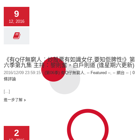
9
12, 2016
《有Q仔無窮人︰炒股票有如識女仔,要知佢脾性!》第
六季第九集 主持：黎則奮，白戶則道 (逢星期六更新)
2016/12/09 23:59:15
|
(第06季) 有Q仔無窮人
,
-- Featured --
,
-- 網台 --
|
0
條評論
[...]
進一步了解
2