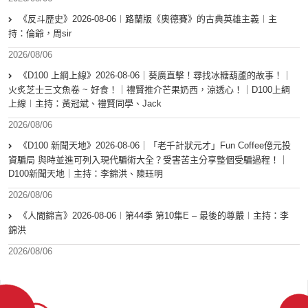
《反斗歷史》2026-08-06︱路蘭版《奧德賽》的古典英雄主義︱主
持：倫爺，周sir
2026/08/06
《D100 上綱上線》2026-08-06｜葵廣直擊！尋找冰糖葫蘆的故事！｜
火炙芝士三文魚卷 ~ 好食！｜禮賢推介芒果奶西，涼透心！｜D100上綱
上線︱主持：黃冠斌、禮賢同學、Jack
2026/08/06
《D100 新聞天地》2026-08-06｜「老千計狀元才」Fun Coffee億元投
資騙局 與時並進可列入現代騙術大全？受害苦主分享整個受騙過程！｜
D100新聞天地｜主持：李錦洪、陳珏明
2026/08/06
《人間錦言》2026-08-06︱第44季 第10集E – 最後的尊嚴︱主持：李
錦洪
2026/08/06