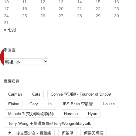
10
11
12
13
14
15
16
17
18
19
20
21
22
23
24
25
26
27
28
29
30
31
« 七月
重溫庫
慶爆搜尋
Carman
Cats
Connie 李玥穎 - Founder of Drip39
Elaine
Gary
In
JBS Brian 李凱賢
Louise
Miracle 社交力學培訓導師
Norman
Ryan
Terry Wong 王總講軍事@TerryWongmilitarytalk
九十後文藝少女 - 賈雅緻
何啟明
何爵天導演