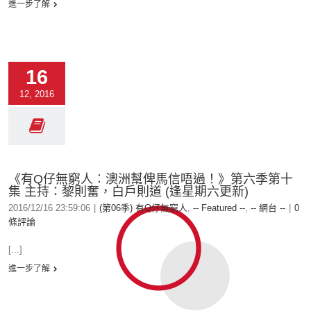
進一步了解
16
12, 2016
《有Q仔無窮人︰澳洲幫俾馬信唔過！》第六季第十
集 主持：黎則奮，白戶則道 (逢星期六更新)
2016/12/16 23:59:06
|
(第06季) 有Q仔無窮人
,
-- Featured --
,
-- 網台 --
|
0
條評論
[...]
進一步了解