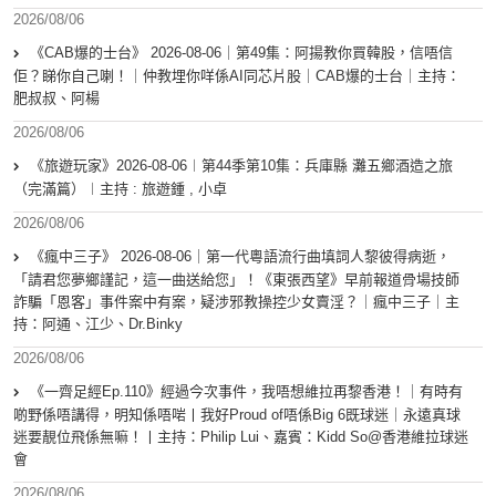
2026/08/06
《CAB爆的士台》 2026-08-06｜第49集：阿揚教你買韓股，信唔信
佢？睇你自己喇！｜仲教埋你咩係AI同芯片股｜CAB爆的士台｜主持：
肥叔叔、阿楊
2026/08/06
《旅遊玩家》2026-08-06︱第44季第10集：兵庫縣 灘五鄉酒造之旅
（完滿篇）︱主持 : 旅遊鍾 , 小卓
2026/08/06
《瘋中三子》 2026-08-06｜第一代粵語流行曲填詞人黎彼得病逝，
「請君您夢鄉謹記，這一曲送給您」！《東張西望》早前報道骨場技師
詐騙「恩客」事件案中有案，疑涉邪教操控少女賣淫？｜瘋中三子｜主
持：阿通、江少、Dr.Binky
2026/08/06
《一齊足經Ep.110》經過今次事件，我唔想維拉再黎香港！｜有時有
啲野係唔講得，明知係唔啱丨我好Proud of唔係Big 6既球迷｜永遠真球
迷要靚位飛係無嘛！丨主持：Philip Lui、嘉賓：Kidd So@香港維拉球迷
會
2026/08/06