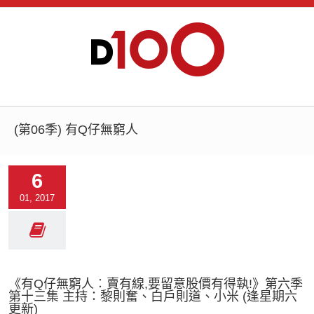
(第06季) 有Q仔無窮人
6
01, 2017
《有Q仔無窮人︰賣有線,要留意股價有得執!》第六季
第十三集 主持：黎則奮、白戶則道、小米 (逢星期六
更新)