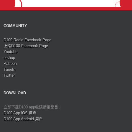
COMMUNITY
D100 Radio Facebook Page
上環D100 Facebook Page
Youtube
e-shop
Patreon
TuneIn
Twitter
DOWNLOAD
立即下載D100 app收聽精采節目！
D100 App iOS 用戶
D100 App Android 用戶