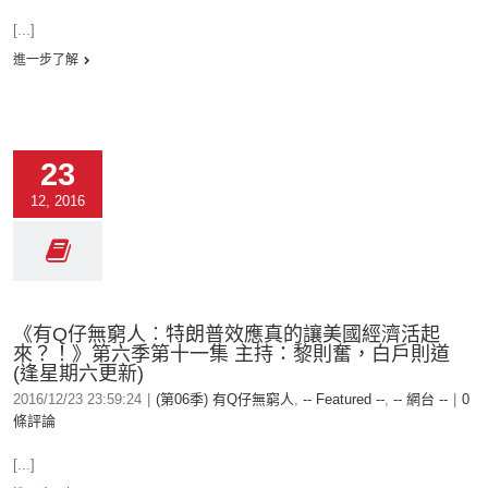
[...]
進一步了解
23
12, 2016
《有Q仔無窮人︰特朗普效應真的讓美國經濟活起
來？！》第六季第十一集 主持：黎則奮，白戶則道
(逢星期六更新)
2016/12/23 23:59:24
|
(第06季) 有Q仔無窮人
,
-- Featured --
,
-- 網台 --
|
0
條評論
[...]