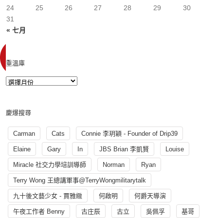
24
25
26
27
28
29
30
31
« 七月
重溫庫
慶爆搜尋
Carman
Cats
Connie 李玥穎 - Founder of Drip39
Elaine
Gary
In
JBS Brian 李凱賢
Louise
Miracle 社交力學培訓導師
Norman
Ryan
Terry Wong 王總講軍事@TerryWongmilitarytalk
九十後文藝少女 - 賈雅緻
何啟明
何爵天導演
午夜工作者 Benny
古庄辰
古立
吳佩孚
基哥