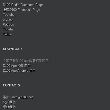
D100 Radio Facebook Page
上環D100 Facebook Page
Youtube
e-shop
Patreon
TuneIn
Twitter
DOWNLOAD
立即下載D100 app收聽精采節目！
D100 App iOS 用戶
D100 App Android 用戶
CONTACTS
電郵 :
info@d100.net
關於我們
聯絡我們