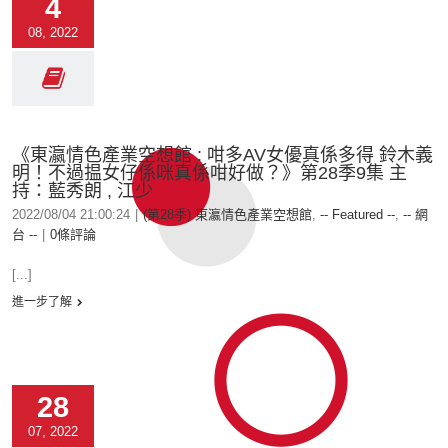
4
08, 2022
《東瀛情色產業空想館 : 咁多AV女優真係多得 鈴木義
明！不過揾女仔係咪真係咁好做？》第28季9集 主
持：藍秀朗 , 江少
2022/08/04 21:00:24
|
(第28季) 東瀛情色產業空想館
,
-- Featured --
,
-- 網
台 --
|
0條評論
[...]
進一步了解
28
07, 2022