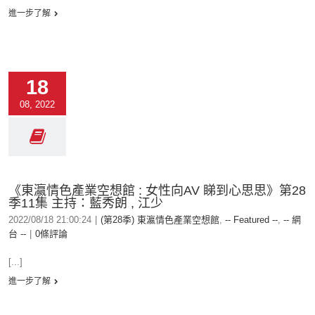
進一步了解
18
08, 2022
《東瀛情色產業空想館 : 女性向AV 睇到心思思》第28
季11集 主持：藍秀朗 , 江少
2022/08/18 21:00:24
|
(第28季) 東瀛情色產業空想館
,
-- Featured --
,
-- 網
台 --
|
0條評論
[...]
進一步了解