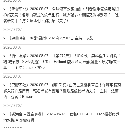
2026/08/07
《晚餐新聞》2026-08-07｜全球溫室效應加劇，引發嚴重氣候反常與
極端天氣！各地口號式的綠色出行、減少碳排，實際又做得到嗎？｜晚
餐新聞｜主持：陳珏明、劉銳紹（夫子）
2026/08/07
《恩典時刻：聖樂漫遊》2026年8月07日 主持：以諾
2026/08/07
《後生友聚》2026-08-07︱【第272集】《蜘蛛俠：英雄重生》絕對主
觀 觀後感（少少劇透）！Tom Holland 版本以來 最似漫畫、最好睇嘅一
集！｜主持：Jack、諾少
2026/08/07
《巴膠不敗》2026-08-07︱(第151集) 由巴士迷變身車長！年輕車長親
述入行心路歷程｜報名考試有幾難？邊啲路線最考功夫？︱主持：法蘭
西，嘉賓︰Bowan
2026/08/07
《香港台 – 聲音專欄》 2026-08-07｜ 信報CEO AI EJ Tech模擬經營
汽水機 AI即變狡猾