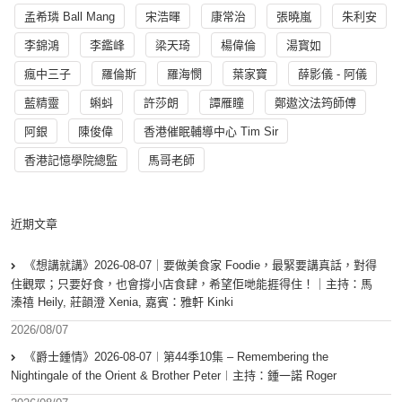
孟希璘 Ball Mang
宋浩暉
康常治
張曉嵐
朱利安
李錦鴻
李鑑峰
梁天琦
楊偉倫
湯寳如
瘋中三子
羅倫斯
羅海憫
葉家寶
薛影儀 - 阿儀
藍精靈
蝌蚪
許莎朗
譚雁瞳
鄭遨汶法筠師傅
阿銀
陳俊偉
香港催眠輔導中心 Tim Sir
香港記憶學院總監
馬哥老師
近期文章
《想講就講》2026-08-07｜要做美食家 Foodie，最緊要講真話，對得
住觀眾；只要好食，也會撐小店食肆，希望佢哋能捱得住！｜主持：馬
溱禧 Heily, 莊韻澄 Xenia, 嘉賓：雅軒 Kinki
2026/08/07
《爵士鍾情》2026-08-07︱第44季10集 – Remembering the
Nightingale of the Orient & Brother Peter︱主持：鍾一諾 Roger