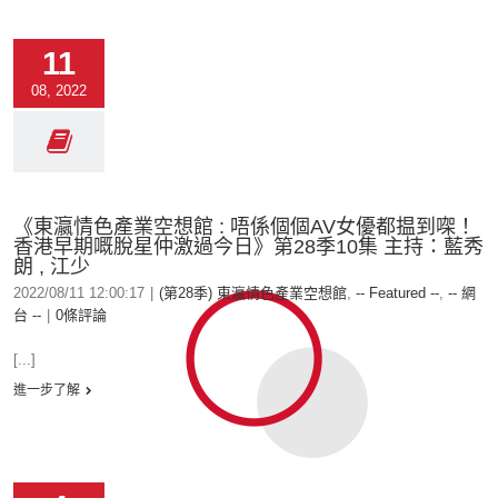
11
08, 2022
《東瀛情色產業空想館 : 唔係個個AV女優都揾到㗎！
香港早期嘅脫星仲激過今日》第28季10集 主持：藍秀
朗 , 江少
2022/08/11 12:00:17
|
(第28季) 東瀛情色產業空想館
,
-- Featured --
,
-- 網
台 --
|
0條評論
[...]
進一步了解