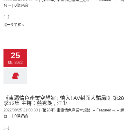
台 --
|
0條評論
[...]
進一步了解
25
08, 2022
《東瀛情色產業空想館 : 慎入! AV封面大騙局!》第28
季12集 主持：藍秀朗 , 江少
2022/08/25 21:00:30
|
(第28季) 東瀛情色產業空想館
,
-- Featured --
,
-- 網
台 --
|
0條評論
[...]