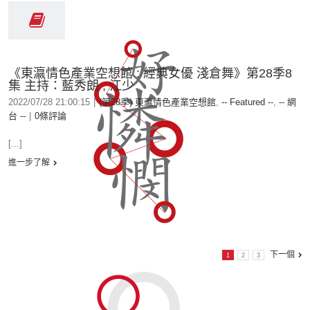
《東瀛情色產業空想館 : 經典女優 淺倉舞》第28季8
集 主持：藍秀朗 , 江少
2022/07/28 21:00:15
|
(第28季) 東瀛情色產業空想館
,
-- Featured --
,
-- 網
台 --
|
0條評論
[...]
進一步了解
下一個
1
2
3