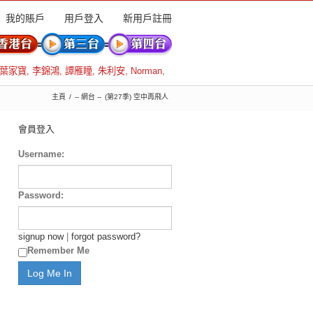
我的賬戶
用戶登入
新用戶註冊
葉家寶
,
李錦鴻
,
譚雁瞳
,
朱利安
,
Norman
,
主頁
-- 網台 --
(第27季) 空中再飛人
會員登入
Username:
Password:
signup now
|
forgot password?
Remember Me