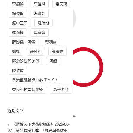
李錦鴻
李鑑峰
梁天琦
楊偉倫
湯寳如
瘋中三子
羅倫斯
羅海憫
葉家寶
薛影儀 - 阿儀
藍精靈
蝌蚪
許莎朗
譚雁瞳
鄭遨汶法筠師傅
阿銀
陳俊偉
香港催眠輔導中心 Tim Sir
香港記憶學院總監
馬哥老師
近期文章
《蔣權天下之術數通識》2026-08-
07︱第44季第10集:「歴史與術數的