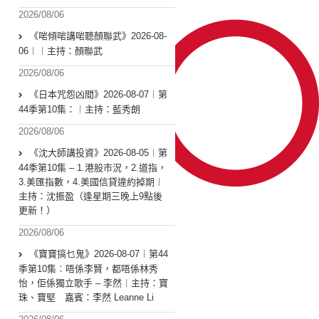
2026/08/06
《啱傾啱講啱聽顏聯武》2026-08-
06︱︱主持：顏聯武
2026/08/06
《日本咒怨凶間》2026-08-07︱第
44季第10集：︱主持：藍秀朗
2026/08/06
《沈大師講投資》2026-08-05︱第
44季第10集 – 1.港股市況，2.道指，
3.美匯指數，4.美國信貸違約掉期︱
主持：沈振盈（逢星期三晚上9點後
更新！）
2026/08/06
《寶寶搞乜鬼》2026-08-07︱第44
季第10集︰唔係李賢，都唔係林秀
怡，佢係獨立歌手 – 李然︱主持：寶
珠、寶堅 嘉賓：李然 Leanne Li