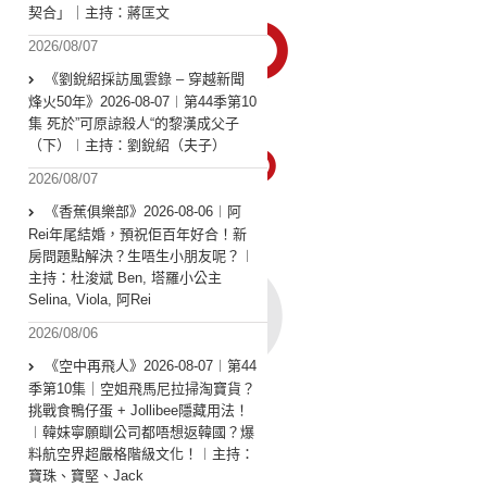
契合」｜主持：蔣匡文
2026/08/07
《劉銳紹採訪風雲錄 – 穿越新聞
烽火50年》2026-08-07︱第44季第10
集 死於”可原諒殺人“的黎漢成父子
（下）︱主持：劉銳紹（夫子）
2026/08/07
《香蕉俱樂部》2026-08-06︱阿
Rei年尾結婚，預祝佢百年好合！新
房問題點解決？生唔生小朋友呢？︱
主持：杜浚斌 Ben, 塔羅小公主
Selina, Viola, 阿Rei
2026/08/06
《空中再飛人》2026-08-07︱第44
季第10集｜空姐飛馬尼拉掃淘寶貨？
挑戰食鴨仔蛋 + Jollibee隱藏用法！
︱韓妹寧願瞓公司都唔想返韓國？爆
料航空界超嚴格階級文化！︱主持：
寶珠、寶堅、Jack