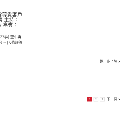
常尊貴客戶
集 主持：
y 嘉賓：
第27季) 空中再
台 --
|
0條評論
進一步了解
下一個
1
2
3