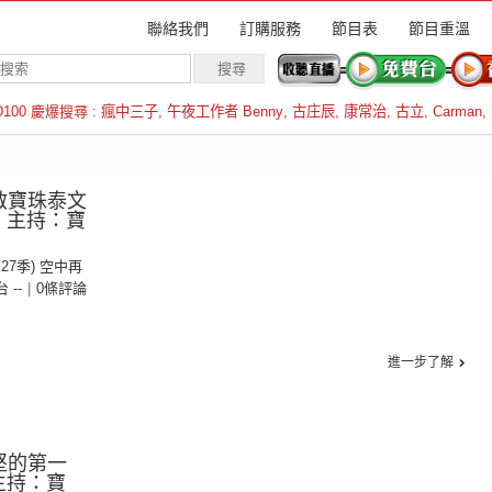
聯絡我們
訂購服務
節目表
節目重溫
D100 慶爆搜尋 :
瘋中三子
,
午夜工作者 Benny
,
古庄辰
,
康常治
,
古立
,
Carman
,
羅倫斯
啟寶珠泰文
集 主持：寶
第27季) 空中再
台 --
|
0條評論
進一步了解
堅的第一
 主持：寶