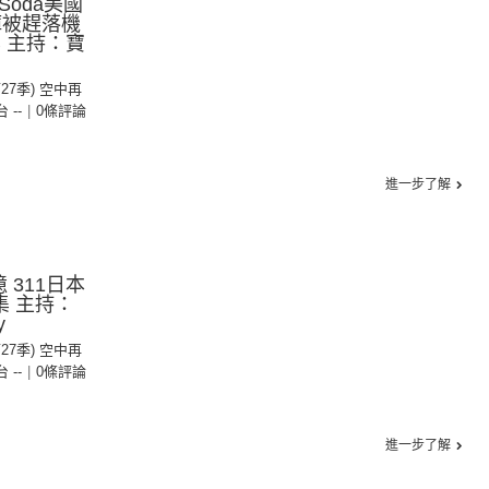
Soda美國
褲被趕落機
集 主持：寶
第27季) 空中再
台 --
|
0條評論
進一步了解
 311日本
集 主持：
y
第27季) 空中再
台 --
|
0條評論
進一步了解