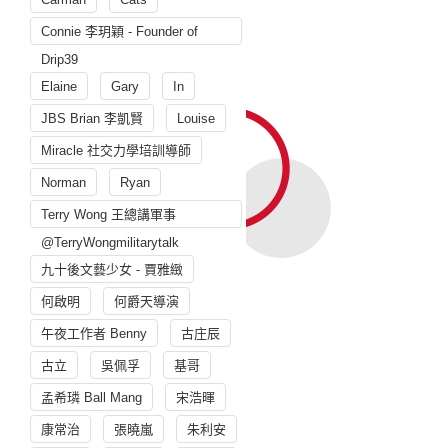
Connie 李玥穎 - Founder of
Drip39
Elaine
Gary
In
JBS Brian 李凱賢
Louise
Miracle 社交力學培訓導師
Norman
Ryan
Terry Wong 王總講軍事
@TerryWongmilitarytalk
九十後文藝少女 - 賈雅緻
何啟明
何爵天導演
午夜工作者 Benny
古庄辰
古立
吳佩孚
基哥
孟希璘 Ball Mang
宋浩暉
康常治
張曉嵐
朱利安