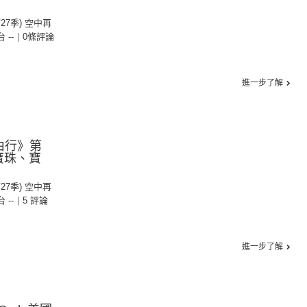
第27季) 空中再
台 --
|
0條評論
進一步了解
由行》第
：寶珠、寶
第27季) 空中再
台 --
|
5 評論
進一步了解