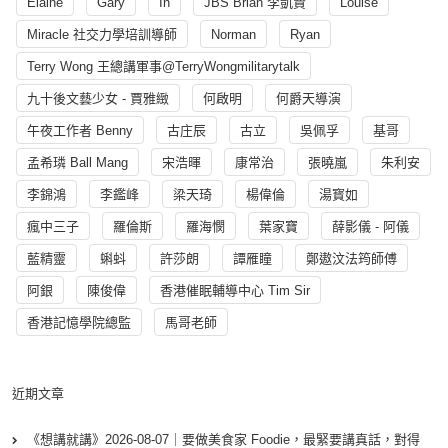
Elaine
Gary
In
JBS Brian 李凱賢
Louise
Miracle 社交力學培訓導師
Norman
Ryan
Terry Wong 王總講軍事@TerryWongmilitarytalk
九十後文藝少女 - 賈雅緻
何啟明
何爵天導演
午夜工作者 Benny
古庄辰
古立
吳佩孚
基哥
孟希璘 Ball Mang
宋浩暉
康常治
張曉嵐
朱利安
李錦鴻
李鑑峰
梁天琦
楊偉倫
湯寳如
瘋中三子
羅倫斯
羅海憫
葉家寶
薛影儀 - 阿儀
藍精靈
蝌蚪
許莎朗
譚雁瞳
鄭遨汶法筠師傅
阿銀
陳俊偉
香港催眠輔導中心 Tim Sir
香港記憶學院總監
馬哥老師
近期文章
《想講就講》2026-08-07｜要做美食家 Foodie，最緊要講真話，對得