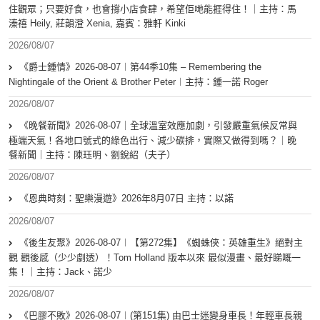
住觀眾；只要好食，也會撐小店食肆，希望佢哋能捱得住！｜主持：馬
溱禧 Heily, 莊韻澄 Xenia, 嘉賓：雅軒 Kinki
2026/08/07
《爵士鍾情》2026-08-07︱第44季10集 – Remembering the
Nightingale of the Orient & Brother Peter︱主持：鍾一諾 Roger
2026/08/07
《晚餐新聞》2026-08-07｜全球溫室效應加劇，引發嚴重氣候反常與
極端天氣！各地口號式的綠色出行、減少碳排，實際又做得到嗎？｜晚
餐新聞｜主持：陳珏明、劉銳紹（夫子）
2026/08/07
《恩典時刻：聖樂漫遊》2026年8月07日 主持：以諾
2026/08/07
《後生友聚》2026-08-07︱【第272集】《蜘蛛俠：英雄重生》絕對主
觀 觀後感（少少劇透）！Tom Holland 版本以來 最似漫畫、最好睇嘅一
集！｜主持：Jack、諾少
2026/08/07
《巴膠不敗》2026-08-07︱(第151集) 由巴士迷變身車長！年輕車長親