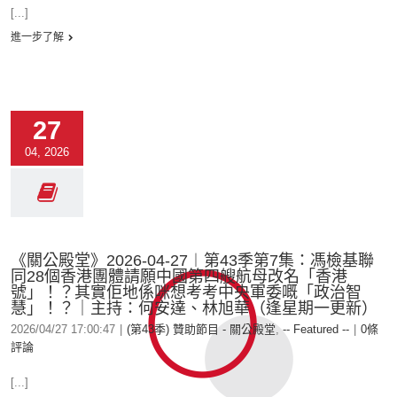
[...]
進一步了解
27
04, 2026
《關公殿堂》2026-04-27︱第43季第7集：馮檢基聯
同28個香港團體請願中國第四艘航母改名「香港
號」！？其實佢地係咪想考考中央軍委嘅「政治智
慧」！？｜主持：何安達、林旭華（逢星期一更新）
2026/04/27 17:00:47
|
(第43季) 贊助節目 - 關公殿堂
,
-- Featured --
|
0條
評論
[...]