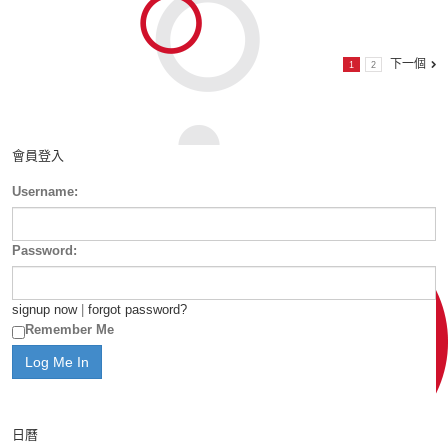
下一個
1
2
會員登入
Username:
Password:
signup now
|
forgot password?
Remember Me
日曆