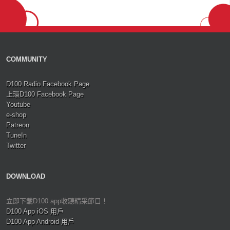
COMMUNITY
D100 Radio Facebook Page
上環D100 Facebook Page
Youtube
e-shop
Patreon
TuneIn
Twitter
DOWNLOAD
立即下載D100 app收聽精采節目！
D100 App iOS 用戶
D100 App Android 用戶