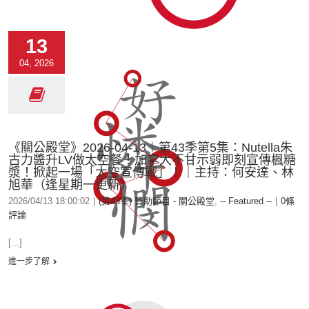
13
04, 2026
《關公殿堂》2026-04-13︱第43季第5集：Nutella朱
古力醬升LV做太空餐！加拿大不甘示弱即刻宣傳楓糖
漿！掀起一場「太空宣傳戰」！｜主持：何安達、林
旭華（逢星期一更新）
2026/04/13 18:00:02
|
(第43季) 贊助節目 - 關公殿堂
,
-- Featured --
|
0條
評論
[...]
進一步了解