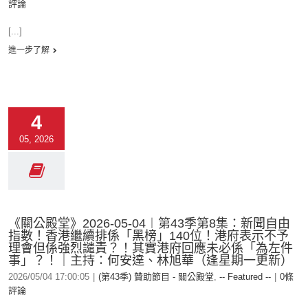
評論
[...]
進一步了解
4
05, 2026
《關公殿堂》2026-05-04︱第43季第8集：新聞自由
指數！香港繼續排係「黑榜」140位！港府表示不予
理會但係強烈譴責？！其實港府回應未必係「為左件
事」？！｜主持：何安達、林旭華（逢星期一更新）
2026/05/04 17:00:05
|
(第43季) 贊助節目 - 關公殿堂
,
-- Featured --
|
0條
評論