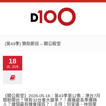
(第43季) 贊助節目 – 關公殿堂
18
05, 2026
《關公殿堂》2026-05-18︱第43季第12集：港台7月
開新聞台！現有32台會大變革？！廣播處長準備換
人？邊個最有機會接班？｜主持：何安達、林旭華