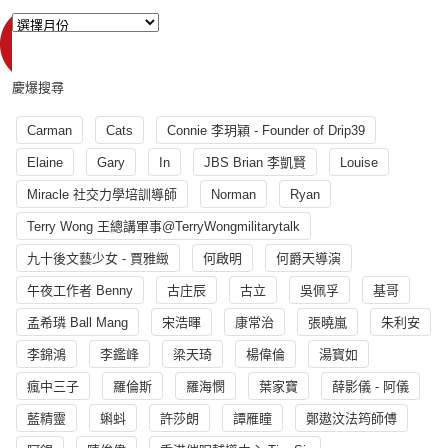
慶爆搜尋
Carman
Cats
Connie 李玥穎 - Founder of Drip39
Elaine
Gary
In
JBS Brian 李凱賢
Louise
Miracle 社交力學培訓導師
Norman
Ryan
Terry Wong 王總講軍事@TerryWongmilitarytalk
九十後文藝少女 - 賈雅緻
何啟明
何爵天導演
午夜工作者 Benny
古庄辰
古立
吳佩孚
基哥
孟希璘 Ball Mang
宋浩暉
康常治
張曉嵐
朱利安
李錦鴻
李鑑峰
梁天琦
楊偉倫
湯寳如
瘋中三子
羅倫斯
羅海憫
葉家寶
薛影儀 - 阿儀
藍精靈
蝌蚪
許莎朗
譚雁瞳
鄭遨汶法筠師傅