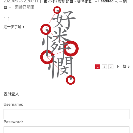
2021/05/28 21:00:11
|
(第23季) 贊助節目 - 霎時衝動
,
-- Featured --
,
-- 網
台 --
|
迴響已關閉
[...]
進一步了解
下一個
1
2
3
會員登入
Username:
Password: