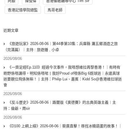
阿銀
陳俊偉
香港催眠輔導中心 Tim Sir
香港記憶學院總監
馬哥老師
近期文章
《旅遊玩家》2026-08-06︱第44季第10集：兵庫縣 灘五鄉酒造之旅
（完滿篇）︱主持 : 旅遊鍾 , 小卓
2026/08/06
《一齊足經Ep.110》經過今次事件，我唔想維拉再黎香港！｜有時有
啲野係唔講得，明知係唔啱丨我好Proud of唔係Big 6既球迷｜永遠真球
迷要靚位飛係無嘛！丨主持：Philip Lui、嘉賓：Kidd So@香港維拉球迷
會
2026/08/06
《反斗歷史》2026-08-06︱路蘭版《奧德賽》的古典英雄主義︱主
持：倫爺，周sir
2026/08/06
《D100 上綱上線》2026-08-06｜葵廣直擊！尋找冰糖葫蘆的故事！｜