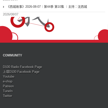
《西城故事》2026-08-07︱第44季 第10集 ︱主持：沈西城
2026/08/07
COMMUNITY
D100 Radio Facebook Page
上環D100 Facebook Page
Youtube
e-shop
Patreon
TuneIn
Twitter