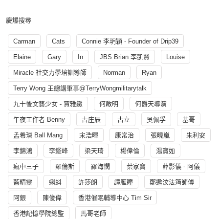
慶爆搜尋
Carman
Cats
Connie 李玥穎 - Founder of Drip39
Elaine
Gary
In
JBS Brian 李凱賢
Louise
Miracle 社交力學培訓導師
Norman
Ryan
Terry Wong 王總講軍事@TerryWongmilitarytalk
九十後文藝少女 - 賈雅緻
何啟明
何爵天導演
午夜工作者 Benny
古庄辰
古立
吳佩孚
基哥
孟希璘 Ball Mang
宋浩暉
康常治
張曉嵐
朱利安
李錦鴻
李鑑峰
梁天琦
楊偉倫
湯寳如
瘋中三子
羅倫斯
羅海憫
葉家寶
薛影儀 - 阿儀
藍精靈
蝌蚪
許莎朗
譚雁瞳
鄭遨汶法筠師傅
阿銀
陳俊偉
香港催眠輔導中心 Tim Sir
香港記憶學院總監
馬哥老師