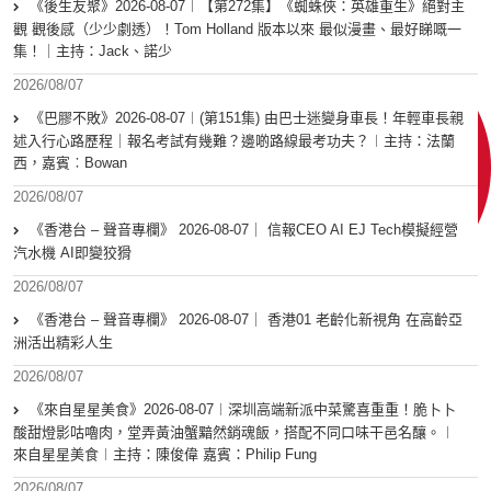
《後生友聚》2026-08-07︱【第272集】《蜘蛛俠：英雄重生》絕對主
觀 觀後感（少少劇透）！Tom Holland 版本以來 最似漫畫、最好睇嘅一
集！｜主持：Jack、諾少
2026/08/07
《巴膠不敗》2026-08-07︱(第151集) 由巴士迷變身車長！年輕車長親
述入行心路歷程｜報名考試有幾難？邊啲路線最考功夫？︱主持：法蘭
西，嘉賓︰Bowan
2026/08/07
《香港台 – 聲音專欄》 2026-08-07｜ 信報CEO AI EJ Tech模擬經營
汽水機 AI即變狡猾
2026/08/07
《香港台 – 聲音專欄》 2026-08-07｜ 香港01 老齡化新視角 在高齡亞
洲活出精彩人生
2026/08/07
《來自星星美食》2026-08-07︱深圳高端新派中菜驚喜重重！脆卜卜
酸甜燈影咕嚕肉，堂弄黃油蟹黯然銷魂飯，搭配不同口味干邑名釀。︱
來自星星美食︱主持：陳俊偉 嘉賓：Philip Fung
2026/08/07