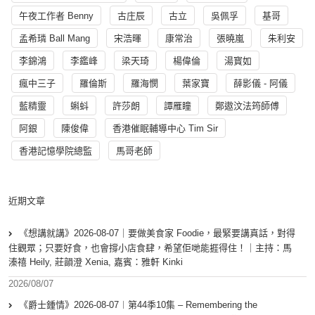
午夜工作者 Benny
古庄辰
古立
吳佩孚
基哥
孟希璘 Ball Mang
宋浩暉
康常治
張曉嵐
朱利安
李錦鴻
李鑑峰
梁天琦
楊偉倫
湯寳如
瘋中三子
羅倫斯
羅海憫
葉家寶
薛影儀 - 阿儀
藍精靈
蝌蚪
許莎朗
譚雁瞳
鄭遨汶法筠師傅
阿銀
陳俊偉
香港催眠輔導中心 Tim Sir
香港記憶學院總監
馬哥老師
近期文章
《想講就講》2026-08-07｜要做美食家 Foodie，最緊要講真話，對得
住觀眾；只要好食，也會撐小店食肆，希望佢哋能捱得住！｜主持：馬
溱禧 Heily, 莊韻澄 Xenia, 嘉賓：雅軒 Kinki
2026/08/07
《爵士鍾情》2026-08-07︱第44季10集 – Remembering the