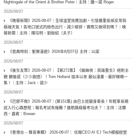
Nightingale of the Orient & Brother Peter︱主持：鍾一諾 Roger
2026/08/07
《晚餐新聞》2026-08-07｜全球溫室效應加劇，引發嚴重氣候反常與
極端天氣！各地口號式的綠色出行、減少碳排，實際又做得到嗎？｜晚
餐新聞｜主持：陳珏明、劉銳紹（夫子）
2026/08/07
《恩典時刻：聖樂漫遊》2026年8月07日 主持：以諾
2026/08/07
《後生友聚》2026-08-07︱【第272集】《蜘蛛俠：英雄重生》絕對主
觀 觀後感（少少劇透）！Tom Holland 版本以來 最似漫畫、最好睇嘅一
集！｜主持：Jack、諾少
2026/08/07
《巴膠不敗》2026-08-07︱(第151集) 由巴士迷變身車長！年輕車長親
述入行心路歷程｜報名考試有幾難？邊啲路線最考功夫？︱主持：法蘭
西，嘉賓︰Bowan
2026/08/07
《香港台 – 聲音專欄》 2026-08-07｜ 信報CEO AI EJ Tech模擬經營