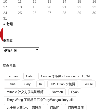
10
11
12
13
14
15
16
17
18
19
20
21
22
23
24
25
26
27
28
29
30
31
« 七月
重溫庫
慶爆搜尋
Carman
Cats
Connie 李玥穎 - Founder of Drip39
Elaine
Gary
In
JBS Brian 李凱賢
Louise
Miracle 社交力學培訓導師
Norman
Ryan
Terry Wong 王總講軍事@TerryWongmilitarytalk
九十後文藝少女 - 賈雅緻
何啟明
何爵天導演