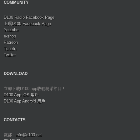
COMMUNITY
D100 Radio Facebook Page
上環D100 Facebook Page
Youtube
e-shop
Patreon
TuneIn
Twitter
DOWNLOAD
立即下載D100 app收聽精采節目！
D100 App iOS 用戶
D100 App Android 用戶
CONTACTS
電郵 :
info@d100.net