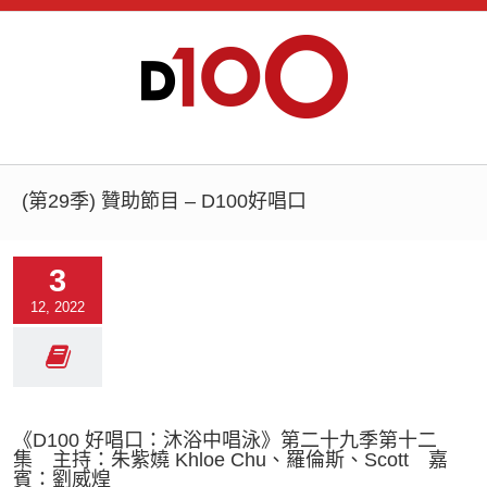
(第29季) 贊助節目 – D100好唱口
3
12, 2022
《D100 好唱口：沐浴中唱泳》第二十九季第十二
集 主持：朱紫嬈 Khloe Chu、羅倫斯、Scott 嘉
賓：劉威煌