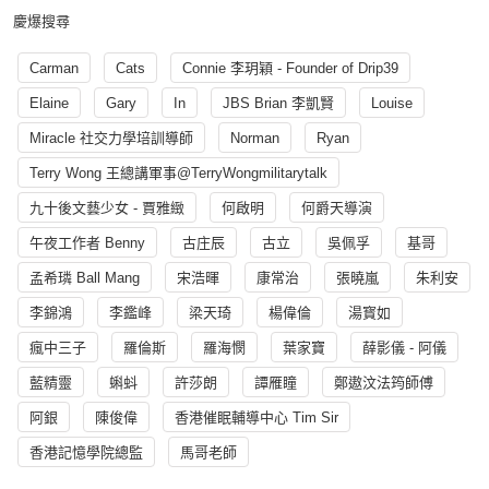
慶爆搜尋
Carman
Cats
Connie 李玥穎 - Founder of Drip39
Elaine
Gary
In
JBS Brian 李凱賢
Louise
Miracle 社交力學培訓導師
Norman
Ryan
Terry Wong 王總講軍事@TerryWongmilitarytalk
九十後文藝少女 - 賈雅緻
何啟明
何爵天導演
午夜工作者 Benny
古庄辰
古立
吳佩孚
基哥
孟希璘 Ball Mang
宋浩暉
康常治
張曉嵐
朱利安
李錦鴻
李鑑峰
梁天琦
楊偉倫
湯寳如
瘋中三子
羅倫斯
羅海憫
葉家寶
薛影儀 - 阿儀
藍精靈
蝌蚪
許莎朗
譚雁瞳
鄭遨汶法筠師傅
阿銀
陳俊偉
香港催眠輔導中心 Tim Sir
香港記憶學院總監
馬哥老師