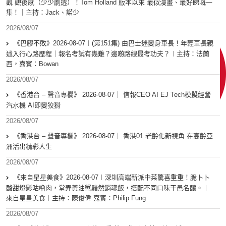
觀 觀後感（少少劇透）！Tom Holland 版本以來 最似漫畫、最好睇嘅一
集！｜主持：Jack、諾少
2026/08/07
《巴膠不敗》2026-08-07︱(第151集) 由巴士迷變身車長！年輕車長親
述入行心路歷程｜報名考試有幾難？邊啲路線最考功夫？︱主持：法蘭
西，嘉賓︰Bowan
2026/08/07
《香港台 – 聲音專欄》 2026-08-07｜ 信報CEO AI EJ Tech模擬經營
汽水機 AI即變狡猾
2026/08/07
《香港台 – 聲音專欄》 2026-08-07｜ 香港01 老齡化新視角 在高齡亞
洲活出精彩人生
2026/08/07
《來自星星美食》2026-08-07︱深圳高端新派中菜驚喜重重！脆卜卜
酸甜燈影咕嚕肉，堂弄黃油蟹黯然銷魂飯，搭配不同口味干邑名釀。︱
來自星星美食︱主持：陳俊偉 嘉賓：Philip Fung
2026/08/07