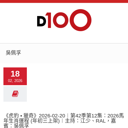
吳佩孚
18
02, 2026
《虎豹 • 獵奇》2026-02-20︱第42季第12集：2026馬
年生肖運程 (年初三上架)︱主持：江少、RAL，嘉
賓：吳佩孚