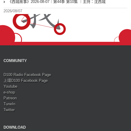
《西城故事》2026-08-07︱第44季 第10集 ︱主持：沈西城
2026/08/07
COMMUNITY
D100 Radio Facebook Page
上環D100 Facebook Page
Youtube
e-shop
Patreon
TuneIn
Twitter
DOWNLOAD