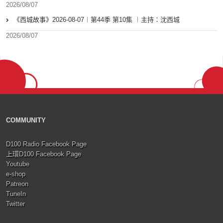
2026/08/07
《西城故事》2026-08-07︱第44季 第10集 ︱主持：沈西城
2026/08/07
COMMUNITY
D100 Radio Facebook Page
上環D100 Facebook Page
Youtube
e-shop
Patreon
TuneIn
Twitter