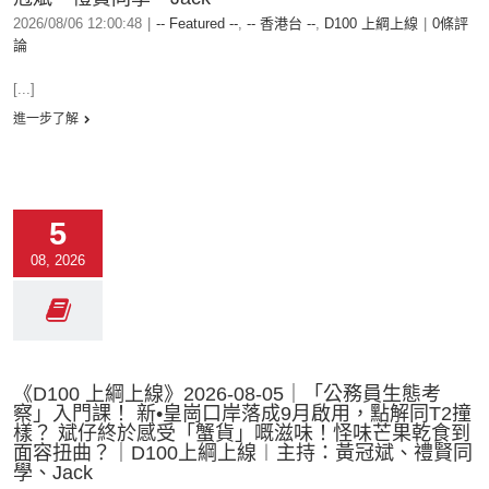
2026/08/06 12:00:48
|
-- Featured --
,
-- 香港台 --
,
D100 上綱上線
|
0條評
論
[...]
進一步了解
5
08, 2026
《D100 上綱上線》2026-08-05｜「公務員生態考
察」入門課！ 新•皇崗口岸落成9月啟用，點解同T2撞
樣？ 斌仔終於感受「蟹貨」嘅滋味！怪味芒果乾食到
面容扭曲？｜D100上綱上線︱主持：黃冠斌、禮賢同
學、Jack