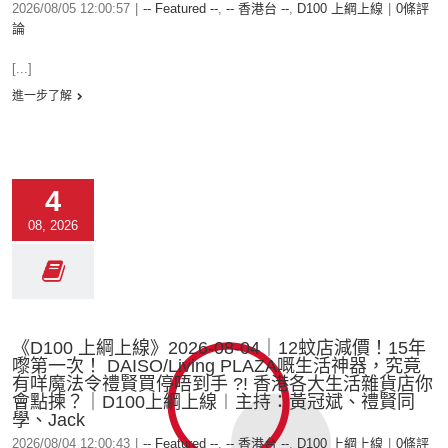
2026/08/05 12:00:57
|
-- Featured --
,
-- 香港台 --
,
D100 上綱上線
|
0條評
論
[...]
進一步了解
4
08, 2026
《D100 上綱上線》2026-08-04｜12蚊店減價！15年
嚟第一次！ DAISO/Living PLAZA嘅生活神器，究竟
有咩魔法令禮賢買停唔到手 ?! 香港各大生活雜貨店你
會點揀？｜D100上綱上線︱主持：黃冠斌、禮賢同
學、Jack
2026/08/04 12:00:43
|
-- Featured --
,
-- 香港台 --
,
D100 上綱上線
|
0條評