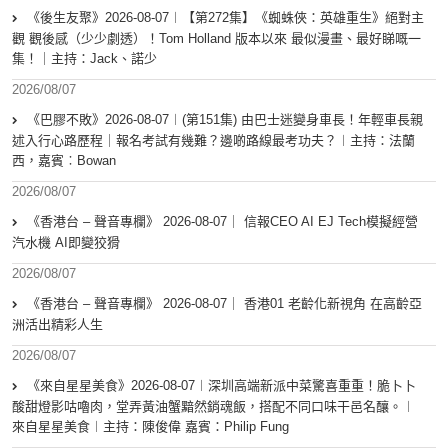
《後生友聚》2026-08-07︱【第272集】《蜘蛛俠：英雄重生》絕對主
觀 觀後感（少少劇透）！Tom Holland 版本以來 最似漫畫、最好睇嘅一
集！｜主持：Jack、諾少
2026/08/07
《巴膠不敗》2026-08-07︱(第151集) 由巴士迷變身車長！年輕車長親
述入行心路歷程｜報名考試有幾難？邊啲路線最考功夫？︱主持：法蘭
西，嘉賓︰Bowan
2026/08/07
《香港台 – 聲音專欄》 2026-08-07｜ 信報CEO AI EJ Tech模擬經營
汽水機 AI即變狡猾
2026/08/07
《香港台 – 聲音專欄》 2026-08-07｜ 香港01 老齡化新視角 在高齡亞
洲活出精彩人生
2026/08/07
《來自星星美食》2026-08-07︱深圳高端新派中菜驚喜重重！脆卜卜
酸甜燈影咕嚕肉，堂弄黃油蟹黯然銷魂飯，搭配不同口味干邑名釀。︱
來自星星美食︱主持：陳俊偉 嘉賓：Philip Fung