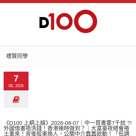
禮賢同學
7
08, 2026
《D100 上綱上線》2026-08-07｜中一買書要7千蚊 ?!
外國借書唔洗錢！香港幾時做到？｜大富豪夜總會捲
土重來！背後股東換人，公關中介蠢蠢欲動！「低調