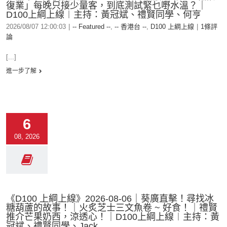
復業」每晚只接少量客，到底測試緊乜嘢水溫？｜
D100上綱上線︱主持：黃冠斌、禮賢同學、何亨
2026/08/07 12:00:03
|
-- Featured --
,
-- 香港台 --
,
D100 上綱上線
|
1條評
論
[...]
進一步了解
6
08, 2026
《D100 上綱上線》2026-08-06｜葵廣直擊！尋找冰
糖葫蘆的故事！｜火炙芝士三文魚卷 ~ 好食！｜禮賢
推介芒果奶西，涼透心！｜D100上綱上線︱主持：黃
冠斌、禮賢同學、Jack