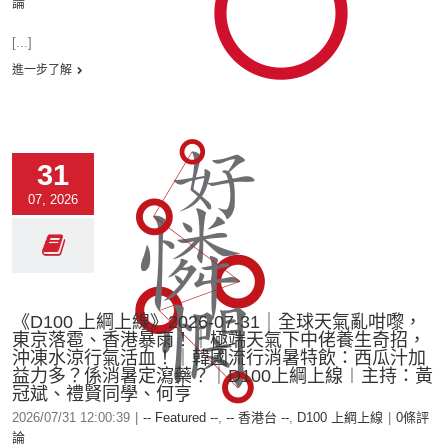
論
[...]
進一步了解
31
07, 2026
《D100 上綱上線》2026-07-31｜全球天氣亂咁嚟，
東京落雹、香港暴雨！｜極端天氣下中佬養生奇招，
沖凍水涼行氣活血！｜韓國流行消暑特飲：西瓜汁加
益力多？係消暑定瀉藥？｜D100上綱上線︱主持：黃
冠斌、禮賢同學、何亨
2026/07/31 12:00:39
|
-- Featured --
,
-- 香港台 --
,
D100 上綱上線
|
0條評
論