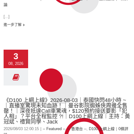
論
[...]
進一步了解
3
08, 2026
《D100 上綱上線》2026-08-03｜泰國快閃48小時 ~
｜直播室驚現未知血跡！｜曼谷影院蜘蛛俠周邊全售
罄！｜深夜抵達Call車驚魂，$120預約接送要影「犯
人相」？平台全程監控 ?!｜D100上綱上線︱主持：黃
冠斌、禮賢同學、Jack
2026/08/03 12:00:15
|
-- Featured --
,
-- 香港台 --
,
D100 上綱上線
|
0條評