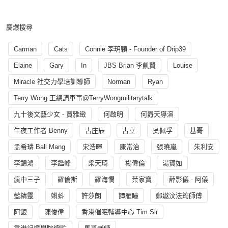
慶爆搜尋
Carman
Cats
Connie 李玥穎 - Founder of Drip39
Elaine
Gary
In
JBS Brian 李凱賢
Louise
Miracle 社交力學培訓導師
Norman
Ryan
Terry Wong 王總講軍事@TerryWongmilitarytalk
九十後文藝少女 - 賈雅緻
何啟明
何爵天導演
午夜工作者 Benny
古庄辰
古立
吳佩孚
基哥
孟希璘 Ball Mang
宋浩暉
康常治
張曉嵐
朱利安
李錦鴻
李鑑峰
梁天琦
楊偉倫
湯寳如
瘋中三子
羅倫斯
羅海憫
葉家寶
薛影儀 - 阿儀
藍精靈
蝌蚪
許莎朗
譚雁瞳
鄭遨汶法筠師傅
阿銀
陳俊偉
香港催眠輔導中心 Tim Sir