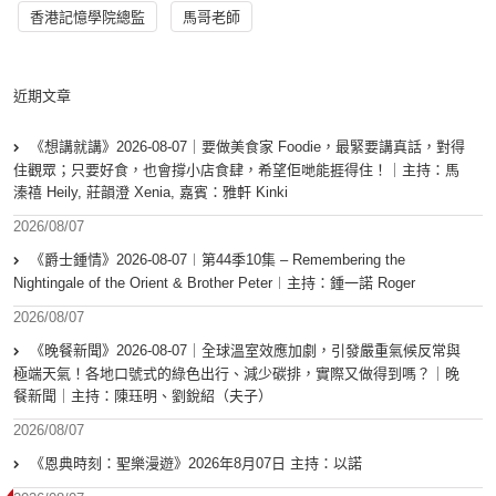
香港記憶學院總監
馬哥老師
近期文章
《想講就講》2026-08-07｜要做美食家 Foodie，最緊要講真話，對得
住觀眾；只要好食，也會撐小店食肆，希望佢哋能捱得住！｜主持：馬
溱禧 Heily, 莊韻澄 Xenia, 嘉賓：雅軒 Kinki
2026/08/07
《爵士鍾情》2026-08-07︱第44季10集 – Remembering the
Nightingale of the Orient & Brother Peter︱主持：鍾一諾 Roger
2026/08/07
《晚餐新聞》2026-08-07｜全球溫室效應加劇，引發嚴重氣候反常與
極端天氣！各地口號式的綠色出行、減少碳排，實際又做得到嗎？｜晚
餐新聞｜主持：陳珏明、劉銳紹（夫子）
2026/08/07
《恩典時刻：聖樂漫遊》2026年8月07日 主持：以諾