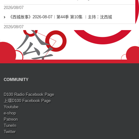
2026/08/07
《西城故事》2026-08-07︱第44季 第10集 ︱主持：沈西城
2026/08/07
COMMUNITY
D100 Radio Facebook Page
上環D100 Facebook Page
Youtube
e-shop
Patreon
TuneIn
Twitter