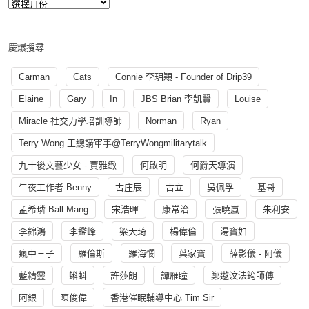
慶爆搜尋
Carman
Cats
Connie 李玥穎 - Founder of Drip39
Elaine
Gary
In
JBS Brian 李凱賢
Louise
Miracle 社交力學培訓導師
Norman
Ryan
Terry Wong 王總講軍事@TerryWongmilitarytalk
九十後文藝少女 - 賈雅緻
何啟明
何爵天導演
午夜工作者 Benny
古庄辰
古立
吳佩孚
基哥
孟希璘 Ball Mang
宋浩暉
康常治
張曉嵐
朱利安
李錦鴻
李鑑峰
梁天琦
楊偉倫
湯寳如
瘋中三子
羅倫斯
羅海憫
葉家寶
薛影儀 - 阿儀
藍精靈
蝌蚪
許莎朗
譚雁瞳
鄭遨汶法筠師傅
阿銀
陳俊偉
香港催眠輔導中心 Tim Sir