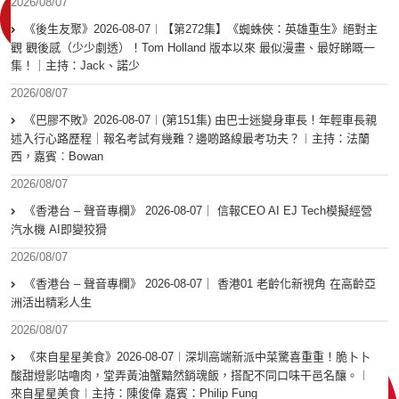
2026/08/07
《後生友聚》2026-08-07︱【第272集】《蜘蛛俠：英雄重生》絕對主
觀 觀後感（少少劇透）！Tom Holland 版本以來 最似漫畫、最好睇嘅一
集！｜主持：Jack、諾少
2026/08/07
《巴膠不敗》2026-08-07︱(第151集) 由巴士迷變身車長！年輕車長親
述入行心路歷程｜報名考試有幾難？邊啲路線最考功夫？︱主持：法蘭
西，嘉賓︰Bowan
2026/08/07
《香港台 – 聲音專欄》 2026-08-07｜ 信報CEO AI EJ Tech模擬經營
汽水機 AI即變狡猾
2026/08/07
《香港台 – 聲音專欄》 2026-08-07｜ 香港01 老齡化新視角 在高齡亞
洲活出精彩人生
2026/08/07
《來自星星美食》2026-08-07︱深圳高端新派中菜驚喜重重！脆卜卜
酸甜燈影咕嚕肉，堂弄黃油蟹黯然銷魂飯，搭配不同口味干邑名釀。︱
來自星星美食︱主持：陳俊偉 嘉賓：Philip Fung