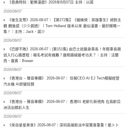
《恩典時刻：聖樂漫遊》2026年8月07日 主持：以諾
2026/08/07
《後生友聚》2026-08-07︱【第272集】《蜘蛛俠：英雄重生》絕對主
觀 觀後感（少少劇透）！Tom Holland 版本以來 最似漫畫、最好睇嘅一
集！｜主持：Jack、諾少
2026/08/07
《巴膠不敗》2026-08-07︱(第151集) 由巴士迷變身車長！年輕車長親
述入行心路歷程｜報名考試有幾難？邊啲路線最考功夫？︱主持：法蘭
西，嘉賓︰Bowan
2026/08/07
《香港台 – 聲音專欄》 2026-08-07｜ 信報CEO AI EJ Tech模擬經營
汽水機 AI即變狡猾
2026/08/07
《香港台 – 聲音專欄》 2026-08-07｜ 香港01 老齡化新視角 在高齡亞
洲活出精彩人生
2026/08/07
《來自星星美食》2026-08-07︱深圳高端新派中菜驚喜重重！脆卜卜