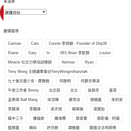
重溫庫
慶爆搜尋
Carman
Cats
Connie 李玥穎 - Founder of Drip39
Elaine
Gary
In
JBS Brian 李凱賢
Louise
Miracle 社交力學培訓導師
Norman
Ryan
Terry Wong 王總講軍事@TerryWongmilitarytalk
九十後文藝少女 - 賈雅緻
何啟明
何爵天導演
午夜工作者 Benny
古庄辰
古立
吳佩孚
基哥
孟希璘 Ball Mang
宋浩暉
康常治
張曉嵐
朱利安
李錦鴻
李鑑峰
梁天琦
楊偉倫
湯寳如
瘋中三子
羅倫斯
羅海憫
葉家寶
薛影儀 - 阿儀
藍精靈
蝌蚪
許莎朗
譚雁瞳
鄭遨汶法筠師傅