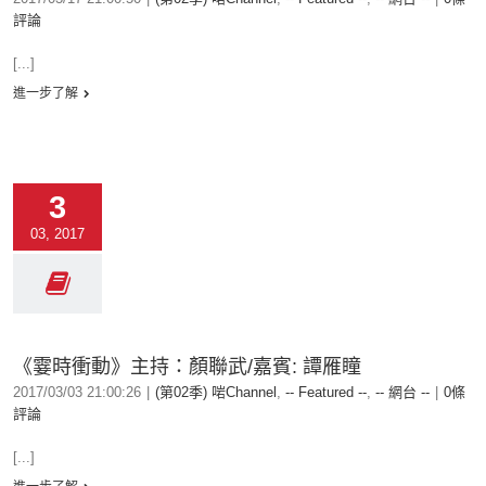
評論
[...]
進一步了解
3
03, 2017
《霎時衝動》主持：顏聯武/嘉賓: 譚雁瞳
2017/03/03 21:00:26
|
(第02季) 啱Channel
,
-- Featured --
,
-- 網台 --
|
0條
評論
[...]