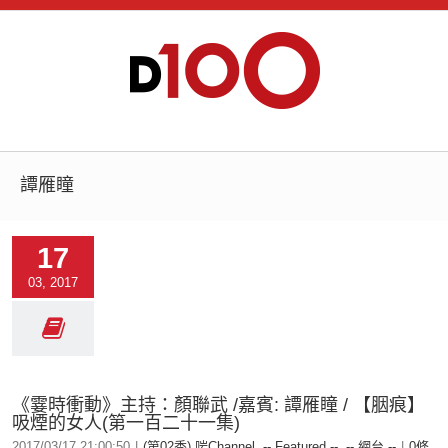
譚雁瞳
17
03, 2017
《霎時衝動》主持：顏聯武 /嘉賓: 譚雁瞳 / 【胭痕】
吸煙的女人(第一百二十一集)
2017/03/17 21:00:50
|
(第02季) 啱Channel
,
-- Featured --
,
-- 網台 --
|
0條