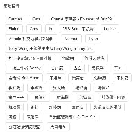
慶爆搜尋
Carman
Cats
Connie 李玥穎 - Founder of Drip39
Elaine
Gary
In
JBS Brian 李凱賢
Louise
Miracle 社交力學培訓導師
Norman
Ryan
Terry Wong 王總講軍事@TerryWongmilitarytalk
九十後文藝少女 - 賈雅緻
何啟明
何爵天導演
午夜工作者 Benny
古庄辰
古立
吳佩孚
基哥
孟希璘 Ball Mang
宋浩暉
康常治
張曉嵐
朱利安
李錦鴻
李鑑峰
梁天琦
楊偉倫
湯寳如
瘋中三子
羅倫斯
羅海憫
葉家寶
薛影儀 - 阿儀
藍精靈
蝌蚪
許莎朗
譚雁瞳
鄭遨汶法筠師傅
阿銀
陳俊偉
香港催眠輔導中心 Tim Sir
香港記憶學院總監
馬哥老師