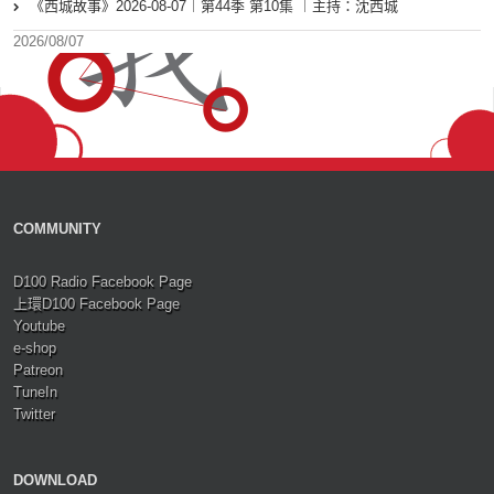
《西城故事》2026-08-07︱第44季 第10集 ︱主持：沈西城
2026/08/07
COMMUNITY
D100 Radio Facebook Page
上環D100 Facebook Page
Youtube
e-shop
Patreon
TuneIn
Twitter
DOWNLOAD