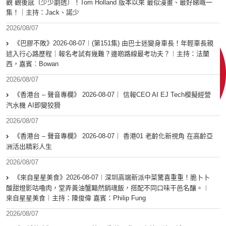
觀 觀後感（少少劇透）！Tom Holland 版本以來 最似漫畫、最好睇嘅一
集！｜主持：Jack、諾少
2026/08/07
《巴膠不敗》2026-08-07︱(第151集) 由巴士迷變身車長！年輕車長親
述入行心路歷程｜報名考試有幾難？邊啲路線最考功夫？︱主持：法蘭
西，嘉賓︰Bowan
2026/08/07
《香港台 – 聲音專欄》 2026-08-07｜ 信報CEO AI EJ Tech模擬經營
汽水機 AI即變狡猾
2026/08/07
《香港台 – 聲音專欄》 2026-08-07｜ 香港01 老齡化新視角 在高齡亞
洲活出精彩人生
2026/08/07
《來自星星美食》2026-08-07︱深圳高端新派中菜驚喜重重！脆卜卜
酸甜燈影咕嚕肉，堂弄黃油蟹黯然銷魂飯，搭配不同口味干邑名釀。︱
來自星星美食︱主持：陳俊偉 嘉賓：Philip Fung
2026/08/07