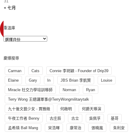
31
« 七月
重溫庫
慶爆搜尋
Carman
Cats
Connie 李玥穎 - Founder of Drip39
Elaine
Gary
In
JBS Brian 李凱賢
Louise
Miracle 社交力學培訓導師
Norman
Ryan
Terry Wong 王總講軍事@TerryWongmilitarytalk
九十後文藝少女 - 賈雅緻
何啟明
何爵天導演
午夜工作者 Benny
古庄辰
古立
吳佩孚
基哥
孟希璘 Ball Mang
宋浩暉
康常治
張曉嵐
朱利安