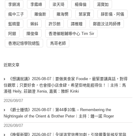
李錦鴻
李鑑峰
梁天琦
楊偉倫
湯寳如
瘋中三子
羅倫斯
羅海憫
葉家寶
薛影儀 - 阿儀
藍精靈
蝌蚪
許莎朗
譚雁瞳
鄭遨汶法筠師傅
阿銀
陳俊偉
香港催眠輔導中心 Tim Sir
香港記憶學院總監
馬哥老師
近期文章
《想講就講》2026-08-07｜要做美食家 Foodie，最緊要講真話，對得
住觀眾；只要好食，也會撐小店食肆，希望佢哋能捱得住！｜主持：馬
溱禧 Heily, 莊韻澄 Xenia, 嘉賓：雅軒 Kinki
2026/08/07
《爵士鍾情》2026-08-07︱第44季10集 – Remembering the
Nightingale of the Orient & Brother Peter︱主持：鍾一諾 Roger
2026/08/07
《晚餐新聞》2026-08-07｜全球溫室效應加劇，引發嚴重氣候反常與