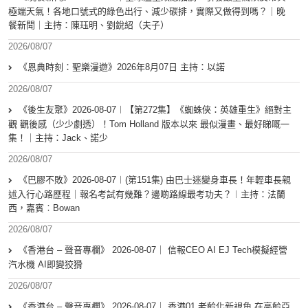
極端天氣！各地口號式的綠色出行、減少碳排，實際又做得到嗎？｜晚
餐新聞｜主持：陳珏明、劉銳紹（夫子）
2026/08/07
《恩典時刻：聖樂漫遊》2026年8月07日 主持：以諾
2026/08/07
《後生友聚》2026-08-07︱【第272集】《蜘蛛俠：英雄重生》絕對主
觀 觀後感（少少劇透）！Tom Holland 版本以來 最似漫畫、最好睇嘅一
集！｜主持：Jack、諾少
2026/08/07
《巴膠不敗》2026-08-07︱(第151集) 由巴士迷變身車長！年輕車長親
述入行心路歷程｜報名考試有幾難？邊啲路線最考功夫？︱主持：法蘭
西，嘉賓︰Bowan
2026/08/07
《香港台 – 聲音專欄》 2026-08-07｜ 信報CEO AI EJ Tech模擬經營
汽水機 AI即變狡猾
2026/08/07
《香港台 – 聲音專欄》 2026-08-07｜ 香港01 老齡化新視角 在高齡亞