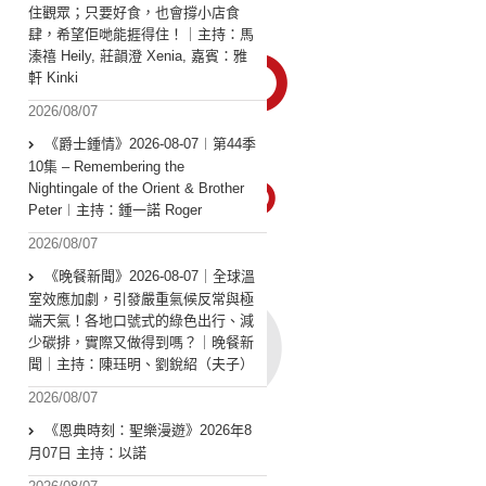
住觀眾；只要好食，也會撐小店食
肆，希望佢哋能捱得住！｜主持：馬
溱禧 Heily, 莊韻澄 Xenia, 嘉賓：雅
軒 Kinki
2026/08/07
《爵士鍾情》2026-08-07︱第44季
10集 – Remembering the
Nightingale of the Orient & Brother
Peter︱主持：鍾一諾 Roger
2026/08/07
《晚餐新聞》2026-08-07｜全球溫
室效應加劇，引發嚴重氣候反常與極
端天氣！各地口號式的綠色出行、減
少碳排，實際又做得到嗎？｜晚餐新
聞｜主持：陳珏明、劉銳紹（夫子）
2026/08/07
《恩典時刻：聖樂漫遊》2026年8
月07日 主持：以諾