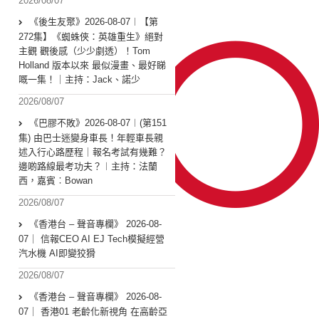
2026/08/07
《後生友聚》2026-08-07︱【第
272集】《蜘蛛俠：英雄重生》絕對
主觀 觀後感（少少劇透）！Tom
Holland 版本以來 最似漫畫、最好睇
嘅一集！｜主持：Jack、諾少
2026/08/07
《巴膠不敗》2026-08-07︱(第151
集) 由巴士迷變身車長！年輕車長親
述入行心路歷程｜報名考試有幾難？
邊啲路線最考功夫？︱主持：法蘭
西，嘉賓︰Bowan
2026/08/07
《香港台 – 聲音專欄》 2026-08-
07｜ 信報CEO AI EJ Tech模擬經營
汽水機 AI即變狡猾
2026/08/07
《香港台 – 聲音專欄》 2026-08-
07｜ 香港01 老齡化新視角 在高齡亞