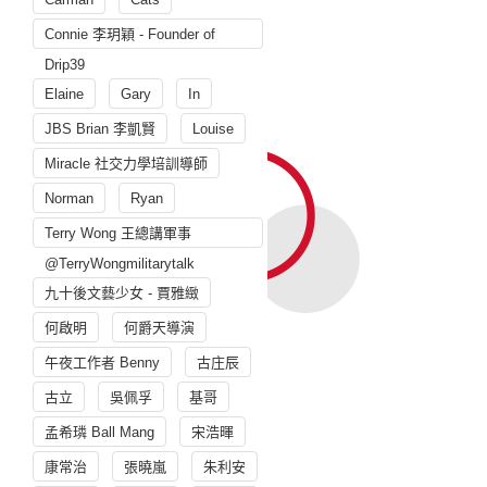
Connie 李玥穎 - Founder of
Drip39
Elaine
Gary
In
JBS Brian 李凱賢
Louise
Miracle 社交力學培訓導師
Norman
Ryan
Terry Wong 王總講軍事
@TerryWongmilitarytalk
九十後文藝少女 - 賈雅緻
何啟明
何爵天導演
午夜工作者 Benny
古庄辰
古立
吳佩孚
基哥
孟希璘 Ball Mang
宋浩暉
康常治
張曉嵐
朱利安