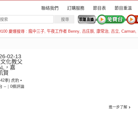
聯絡我們
訂購服務
節目表
節目重溫
D100 慶爆搜尋 :
瘋中三子
,
午夜工作者 Benny
,
古庄辰
,
康常治
,
古立
,
Carman
,
羅倫斯
6-02-13
：文化教父
AL，嘉
李凱賢
42季) 虎豹 •
台 --
|
0條評論
進一步了解