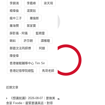
李錦鴻
李鑑峰
梁天琦
楊偉倫
湯寳如
瘋中三子
羅倫斯
羅海憫
葉家寶
薛影儀 - 阿儀
藍精靈
蝌蚪
許莎朗
譚雁瞳
鄭遨汶法筠師傅
阿銀
陳俊偉
香港催眠輔導中心 Tim Sir
香港記憶學院總監
馬哥老師
近期文章
《想講就講》2026-08-07｜要做美
食家 Foodie，最緊要講真話，對得