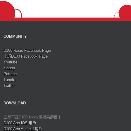
COMMUNITY
D100 Radio Facebook Page
上環D100 Facebook Page
Youtube
e-shop
Patreon
TuneIn
Twitter
DOWNLOAD
立即下載D100 app收聽精采節目！
D100 App iOS 用戶
D100 App Android 用戶