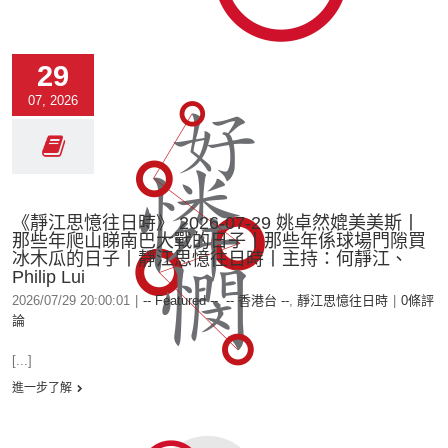
29
07, 2026
《靜江思憶往日時》 2026-07-29 姚卓然媲美美斯丨
那些年爬山睇南巴大戰的日子丨那些年係球場門隙買
冰木瓜的日子丨靜江思憶往日時丨主持：何靜江、
Philip Lui
2026/07/29 20:00:01
|
-- Featured --
,
-- 香港台 --
,
靜江思憶往日時
|
0條評
論
[...]
進一步了解