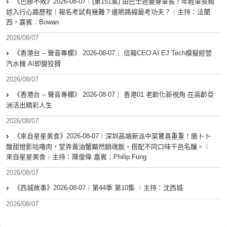
《巴膠不敗》2026-08-07︱(第151集) 由巴士迷變身車長！年輕車長親
述入行心路歷程｜報名考試有幾難？邊啲路線最考功夫？︱主持：法蘭
西，嘉賓︰Bowan
2026/08/07
《香港台 – 聲音專欄》 2026-08-07｜ 信報CEO AI EJ Tech模擬經營
汽水機 AI即變狡猾
2026/08/07
《香港台 – 聲音專欄》 2026-08-07｜ 香港01 老齡化新視角 在高齡亞
洲活出精彩人生
2026/08/07
《來自星星美食》2026-08-07︱深圳高端新派中菜驚喜重重！脆卜卜
酸甜燈影咕嚕肉，堂弄黃油蟹黯然銷魂飯，搭配不同口味干邑名釀。︱
來自星星美食︱主持：陳俊偉 嘉賓：Philip Fung
2026/08/07
《西城故事》2026-08-07︱第44季 第10集 ︱主持：沈西城
2026/08/07