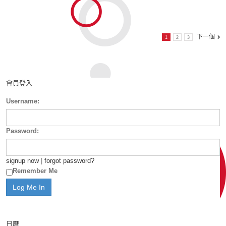
下一個
1
2
3
會員登入
Username:
Password:
signup now
|
forgot password?
Remember Me
日曆