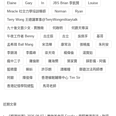
Elaine
Gary
In
JBS Brian 李凱賢
Louise
Miracle 社交力學培訓導師
Norman
Ryan
Terry Wong 王總講軍事@TerryWongmilitarytalk
九十後文藝少女 - 賈雅緻
何啟明
何爵天導演
午夜工作者 Benny
古庄辰
古立
吳佩孚
基哥
孟希璘 Ball Mang
宋浩暉
康常治
張曉嵐
朱利安
李錦鴻
李鑑峰
梁天琦
楊偉倫
湯寳如
瘋中三子
羅倫斯
羅海憫
葉家寶
薛影儀 - 阿儀
藍精靈
蝌蚪
許莎朗
譚雁瞳
鄭遨汶法筠師傅
阿銀
陳俊偉
香港催眠輔導中心 Tim Sir
香港記憶學院總監
馬哥老師
近期文章