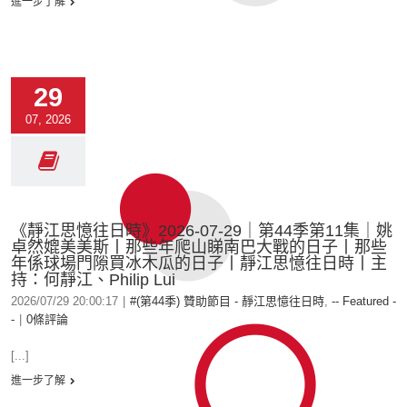
進一步了解
29
07, 2026
《靜江思憶往日時》2026-07-29｜第44季第11集｜姚
卓然媲美美斯丨那些年爬山睇南巴大戰的日子丨那些
年係球場門隙買冰木瓜的日子丨靜江思憶往日時丨主
持：何靜江、Philip Lui
2026/07/29 20:00:17
|
#(第44季) 贊助節目 - 靜江思憶往日時
,
-- Featured -
-
|
0條評論
[...]
進一步了解