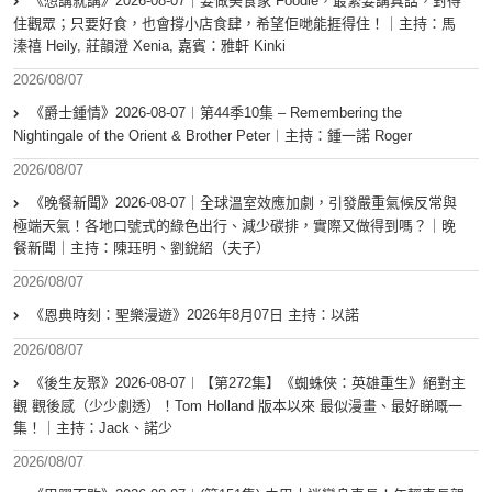
《想講就講》2026-08-07｜要做美食家 Foodie，最緊要講真話，對得
住觀眾；只要好食，也會撐小店食肆，希望佢哋能捱得住！｜主持：馬
溱禧 Heily, 莊韻澄 Xenia, 嘉賓：雅軒 Kinki
2026/08/07
《爵士鍾情》2026-08-07︱第44季10集 – Remembering the
Nightingale of the Orient & Brother Peter︱主持：鍾一諾 Roger
2026/08/07
《晚餐新聞》2026-08-07｜全球溫室效應加劇，引發嚴重氣候反常與
極端天氣！各地口號式的綠色出行、減少碳排，實際又做得到嗎？｜晚
餐新聞｜主持：陳珏明、劉銳紹（夫子）
2026/08/07
《恩典時刻：聖樂漫遊》2026年8月07日 主持：以諾
2026/08/07
《後生友聚》2026-08-07︱【第272集】《蜘蛛俠：英雄重生》絕對主
觀 觀後感（少少劇透）！Tom Holland 版本以來 最似漫畫、最好睇嘅一
集！｜主持：Jack、諾少
2026/08/07