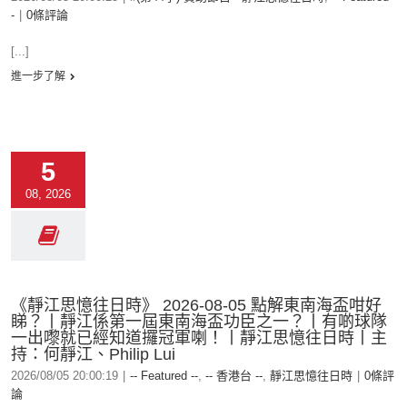
-
|
0條評論
[...]
進一步了解
5
08, 2026
《靜江思憶往日時》 2026-08-05 點解東南海盃咁好
睇？丨靜江係第一屆東南海盃功臣之一？丨有啲球隊
一出嚟就已經知道攞冠軍喇！丨靜江思憶往日時丨主
持：何靜江、Philip Lui
2026/08/05 20:00:19
|
-- Featured --
,
-- 香港台 --
,
靜江思憶往日時
|
0條評
論