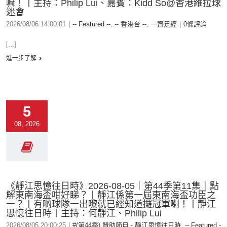
嘛！丨主持：Philip Lui、嘉賓：Kidd So@香港維拉球
迷會
2026/08/06 14:00:01
|
-- Featured --
,
-- 香港台 --
,
一齊足經
|
0條評論
[...]
進一步了解
5
08, 2026
《靜江思憶往日時》2026-08-05｜第44季第11集｜點
解東南海盃咁好睇？丨靜江係第一屆東南海盃功臣之
一？丨有啲球隊一出嚟就已經知道攞冠軍喇！丨靜江
思憶往日時丨主持：何靜江、Philip Lui
2026/08/05 20:00:25
|
#(第44季) 贊助節目 - 靜江思憶往日時
,
-- Featured -