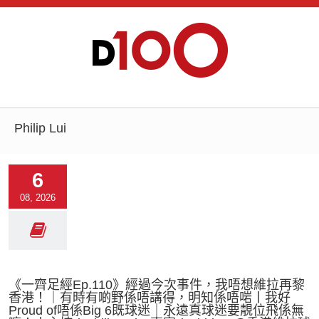
Philip Lui
6
08, 2026
《一齊足經Ep.110》經過今次事件，我唔想維拉再黎
香港！｜有時有啲野係唔講得，明知係唔啱丨我好
Proud of唔係Big 6既球迷｜永遠真球迷要靚位飛係無