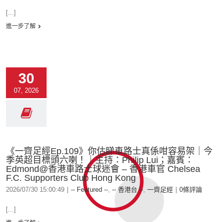
[...]
進一步了解
30
07, 2026
《一齊足經Ep.109》你估睇車路士真係咁容易架｜今
季英超目標頭六喇！｜主持：Philip Lui；嘉賓：
Edmond@香港車路士球迷會 – 香港車官 Chelsea
F.C. Supporters Club Hong Kong
2026/07/30 15:00:49
|
-- Featured --
,
-- 香港台 --
,
一齊足經
|
0條評論
[...]