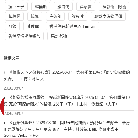
瘋中三子
羅倫斯
羅海憫
葉家寶
薛影儀 - 阿儀
藍精靈
蝌蚪
許莎朗
譚雁瞳
鄭遨汶法筠師傅
阿銀
陳俊偉
香港催眠輔導中心 Tim Sir
香港記憶學院總監
馬哥老師
近期文章
《蔣權天下之術數通識》2026-08-07︱第44季第10集:「歴史與術數的
契合」｜主持：蔣匡文
2026/08/07
《劉銳紹採訪風雲錄 – 穿越新聞烽火50年》2026-08-07︱第44季第10
集 死於”可原諒殺人“的黎漢成父子（下）︱主持：劉銳紹（夫子）
2026/08/07
《香蕉俱樂部》2026-08-06︱阿Rei年尾結婚，預祝佢百年好合！新房
問題點解決？生唔生小朋友呢？︱主持：杜浚斌 Ben, 塔羅小公主
Selina, Viola, 阿Rei