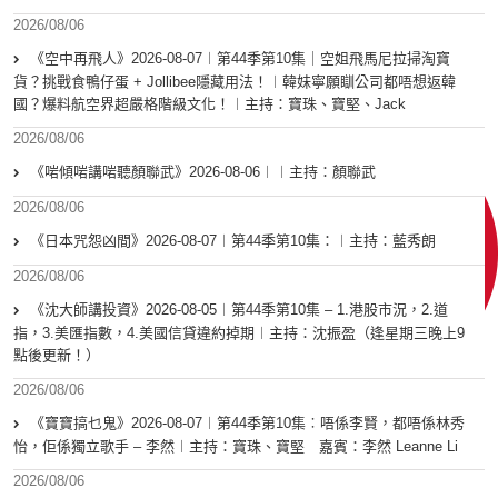
2026/08/06
《空中再飛人》2026-08-07︱第44季第10集｜空姐飛馬尼拉掃淘寶
貨？挑戰食鴨仔蛋 + Jollibee隱藏用法！︱韓妹寧願瞓公司都唔想返韓
國？爆料航空界超嚴格階級文化！︱主持：寶珠、寶堅、Jack
2026/08/06
《啱傾啱講啱聽顏聯武》2026-08-06︱︱主持：顏聯武
2026/08/06
《日本咒怨凶間》2026-08-07︱第44季第10集：︱主持：藍秀朗
2026/08/06
《沈大師講投資》2026-08-05︱第44季第10集 – 1.港股市況，2.道
指，3.美匯指數，4.美國信貸違約掉期︱主持：沈振盈（逢星期三晚上9
點後更新！）
2026/08/06
《寶寶搞乜鬼》2026-08-07︱第44季第10集︰唔係李賢，都唔係林秀
怡，佢係獨立歌手 – 李然︱主持：寶珠、寶堅 嘉賓：李然 Leanne Li
2026/08/06