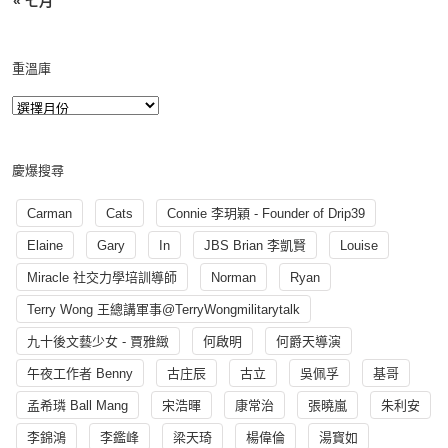
« 七月
重溫庫
慶爆搜尋
Carman
Cats
Connie 李玥穎 - Founder of Drip39
Elaine
Gary
In
JBS Brian 李凱賢
Louise
Miracle 社交力學培訓導師
Norman
Ryan
Terry Wong 王總講軍事@TerryWongmilitarytalk
九十後文藝少女 - 賈雅緻
何啟明
何爵天導演
午夜工作者 Benny
古庄辰
古立
吳佩孚
基哥
孟希璘 Ball Mang
宋浩暉
康常治
張曉嵐
朱利安
李錦鴻
李鑑峰
梁天琦
楊偉倫
湯寳如