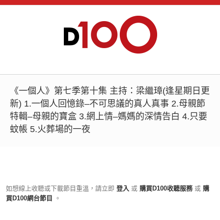
《一個人》第七季第十集 主持：梁繼璋(逢星期日更
新) 1.一個人回憶錄–不可思議的真人真事 2.母親節
特輯–母親的寶盒 3.網上情–媽媽的深情告白 4.只要
蚊帳 5.火葬場的一夜
如想線上收聽或下載節目重溫，請立即
登入
或
購買D100收聽服務
或
購
買D100網台節目
。