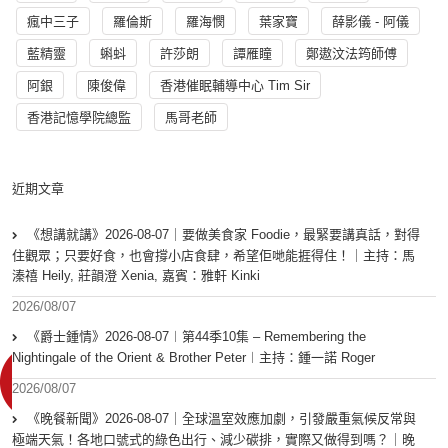
瘋中三子
羅倫斯
羅海憫
葉家寶
薛影儀 - 阿儀
藍精靈
蝌蚪
許莎朗
譚雁瞳
鄭遨汶法筠師傅
阿銀
陳俊偉
香港催眠輔導中心 Tim Sir
香港記憶學院總監
馬哥老師
近期文章
《想講就講》2026-08-07｜要做美食家 Foodie，最緊要講真話，對得
住觀眾；只要好食，也會撐小店食肆，希望佢哋能捱得住！｜主持：馬
溱禧 Heily, 莊韻澄 Xenia, 嘉賓：雅軒 Kinki
2026/08/07
《爵士鍾情》2026-08-07︱第44季10集 – Remembering the
Nightingale of the Orient & Brother Peter︱主持：鍾一諾 Roger
2026/08/07
《晚餐新聞》2026-08-07｜全球溫室效應加劇，引發嚴重氣候反常與
極端天氣！各地口號式的綠色出行、減少碳排，實際又做得到嗎？｜晚