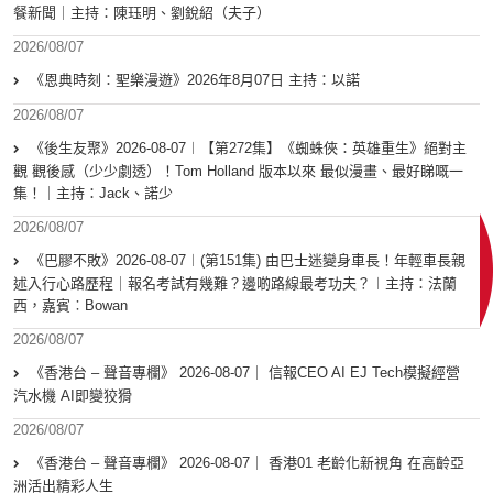
餐新聞｜主持：陳珏明、劉銳紹（夫子）
2026/08/07
《恩典時刻：聖樂漫遊》2026年8月07日 主持：以諾
2026/08/07
《後生友聚》2026-08-07︱【第272集】《蜘蛛俠：英雄重生》絕對主
觀 觀後感（少少劇透）！Tom Holland 版本以來 最似漫畫、最好睇嘅一
集！｜主持：Jack、諾少
2026/08/07
《巴膠不敗》2026-08-07︱(第151集) 由巴士迷變身車長！年輕車長親
述入行心路歷程｜報名考試有幾難？邊啲路線最考功夫？︱主持：法蘭
西，嘉賓︰Bowan
2026/08/07
《香港台 – 聲音專欄》 2026-08-07｜ 信報CEO AI EJ Tech模擬經營
汽水機 AI即變狡猾
2026/08/07
《香港台 – 聲音專欄》 2026-08-07｜ 香港01 老齡化新視角 在高齡亞
洲活出精彩人生