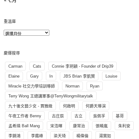
« 七月
重溫庫
慶爆搜尋
Carman
Cats
Connie 李玥穎 - Founder of Drip39
Elaine
Gary
In
JBS Brian 李凱賢
Louise
Miracle 社交力學培訓導師
Norman
Ryan
Terry Wong 王總講軍事@TerryWongmilitarytalk
九十後文藝少女 - 賈雅緻
何啟明
何爵天導演
午夜工作者 Benny
古庄辰
古立
吳佩孚
基哥
孟希璘 Ball Mang
宋浩暉
康常治
張曉嵐
朱利安
李錦鴻
李鑑峰
梁天琦
楊偉倫
湯寳如