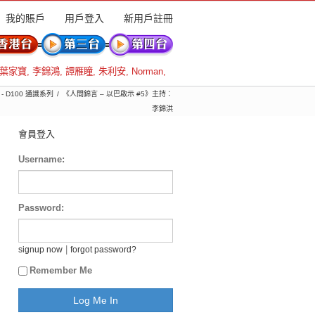
我的賬戶
用戶登入
新用戶註冊
葉家寶
,
李錦鴻
,
譚雁瞳
,
朱利安
,
Norman
,
- D100 通識系列
《人間錦言 – 以巴啟示 #5》主持︰
李錦洪
會員登入
Username:
Password:
|
signup now
forgot password?
Remember Me