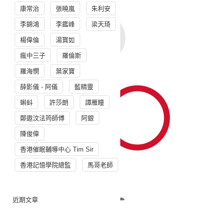
康常治
張曉嵐
朱利安
李錦鴻
李鑑峰
梁天琦
楊偉倫
湯寳如
瘋中三子
羅倫斯
羅海憫
葉家寶
薛影儀 - 阿儀
藍精靈
蝌蚪
許莎朗
譚雁瞳
鄭遨汶法筠師傅
阿銀
陳俊偉
香港催眠輔導中心 Tim Sir
香港記憶學院總監
馬哥老師
近期文章