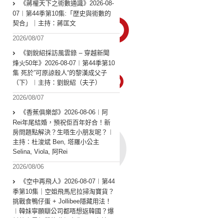
《蔣權天下之術數通識》2026-08-
07︱第44季第10集:「歴史與術數的
契合」｜主持：蔣匡文
2026/08/07
《劉銳紹採訪風雲錄 – 穿越新聞
烽火50年》2026-08-07︱第44季第10
集 死於”可原諒殺人“的黎漢成父子
（下）︱主持：劉銳紹（夫子）
2026/08/07
《香蕉俱樂部》2026-08-06︱阿
Rei年尾結婚，預祝佢百年好合！新
房問題點解決？生唔生小朋友呢？︱
主持：杜浚斌 Ben, 塔羅小公主
Selina, Viola, 阿Rei
2026/08/06
《空中再飛人》2026-08-07︱第44
季第10集｜空姐飛馬尼拉掃淘寶貨？
挑戰食鴨仔蛋 + Jollibee隱藏用法！
︱韓妹寧願瞓公司都唔想返韓國？爆