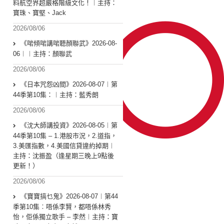
料航空界超嚴格階級文化！︱主持：
寶珠、寶堅、Jack
2026/08/06
《啱傾啱講啱聽顏聯武》2026-08-
06︱︱主持：顏聯武
2026/08/06
《日本咒怨凶間》2026-08-07︱第
44季第10集：︱主持：藍秀朗
2026/08/06
《沈大師講投資》2026-08-05︱第
44季第10集 – 1.港股市況，2.道指，
3.美匯指數，4.美國信貸違約掉期︱
主持：沈振盈（逢星期三晚上9點後
更新！）
2026/08/06
《寶寶搞乜鬼》2026-08-07︱第44
季第10集︰唔係李賢，都唔係林秀
怡，佢係獨立歌手 – 李然︱主持：寶