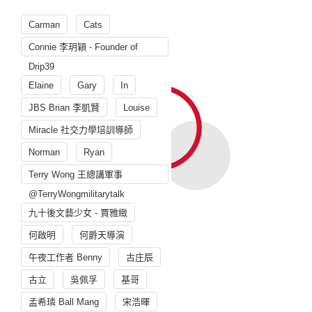
Carman
Cats
Connie 李玥穎 - Founder of
Drip39
Elaine
Gary
In
JBS Brian 李凱賢
Louise
Miracle 社交力學培訓導師
Norman
Ryan
Terry Wong 王總講軍事
@TerryWongmilitarytalk
九十後文藝少女 - 賈雅緻
何啟明
何爵天導演
午夜工作者 Benny
古庄辰
古立
吳佩孚
基哥
孟希璘 Ball Mang
宋浩暉