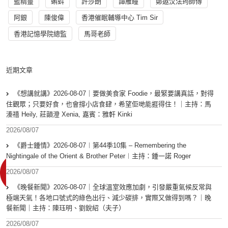
藍精靈
蝌蚪
許莎朗
譚雁瞳
鄭遨汶法筠師傅
阿銀
陳俊偉
香港催眠輔導中心 Tim Sir
香港記憶學院總監
馬哥老師
近期文章
《想講就講》2026-08-07｜要做美食家 Foodie，最緊要講真話，對得
住觀眾；只要好食，也會撐小店食肆，希望佢哋能捱得住！｜主持：馬
溱禧 Heily, 莊韻澄 Xenia, 嘉賓：雅軒 Kinki
2026/08/07
《爵士鍾情》2026-08-07︱第44季10集 – Remembering the
Nightingale of the Orient & Brother Peter︱主持：鍾一諾 Roger
2026/08/07
《晚餐新聞》2026-08-07｜全球溫室效應加劇，引發嚴重氣候反常與
極端天氣！各地口號式的綠色出行、減少碳排，實際又做得到嗎？｜晚
餐新聞｜主持：陳珏明、劉銳紹（夫子）
2026/08/07