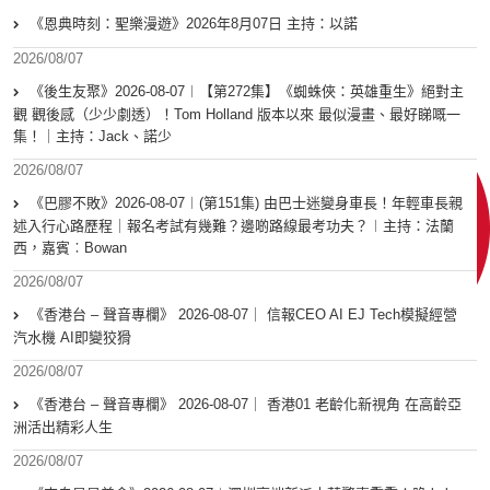
《恩典時刻：聖樂漫遊》2026年8月07日 主持：以諾
2026/08/07
《後生友聚》2026-08-07︱【第272集】《蜘蛛俠：英雄重生》絕對主
觀 觀後感（少少劇透）！Tom Holland 版本以來 最似漫畫、最好睇嘅一
集！｜主持：Jack、諾少
2026/08/07
《巴膠不敗》2026-08-07︱(第151集) 由巴士迷變身車長！年輕車長親
述入行心路歷程｜報名考試有幾難？邊啲路線最考功夫？︱主持：法蘭
西，嘉賓︰Bowan
2026/08/07
《香港台 – 聲音專欄》 2026-08-07｜ 信報CEO AI EJ Tech模擬經營
汽水機 AI即變狡猾
2026/08/07
《香港台 – 聲音專欄》 2026-08-07｜ 香港01 老齡化新視角 在高齡亞
洲活出精彩人生
2026/08/07