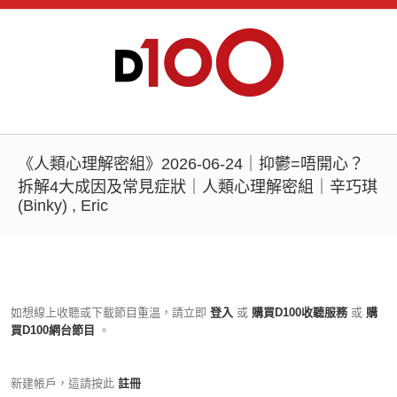
《人類心理解密組》2026-06-24｜抑鬱=唔開心？
拆解4大成因及常見症狀｜人類心理解密組｜辛巧琪
(Binky) , Eric
如想線上收聽或下載節目重溫，請立即
登入
或
購買D100收聽服務
或
購
買D100網台節目
。
新建帳戶，這請按此
註冊