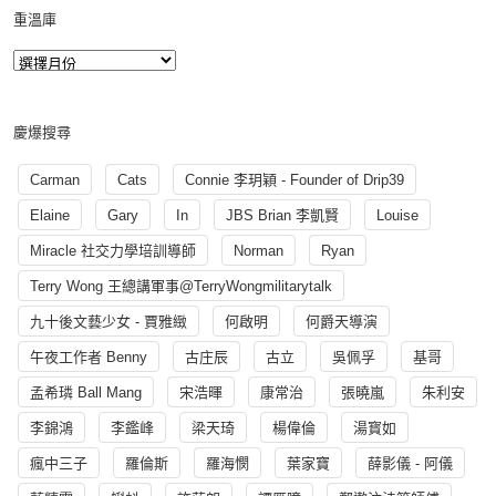
重溫庫
慶爆搜尋
Carman
Cats
Connie 李玥穎 - Founder of Drip39
Elaine
Gary
In
JBS Brian 李凱賢
Louise
Miracle 社交力學培訓導師
Norman
Ryan
Terry Wong 王總講軍事@TerryWongmilitarytalk
九十後文藝少女 - 賈雅緻
何啟明
何爵天導演
午夜工作者 Benny
古庄辰
古立
吳佩孚
基哥
孟希璘 Ball Mang
宋浩暉
康常治
張曉嵐
朱利安
李錦鴻
李鑑峰
梁天琦
楊偉倫
湯寳如
瘋中三子
羅倫斯
羅海憫
葉家寶
薛影儀 - 阿儀