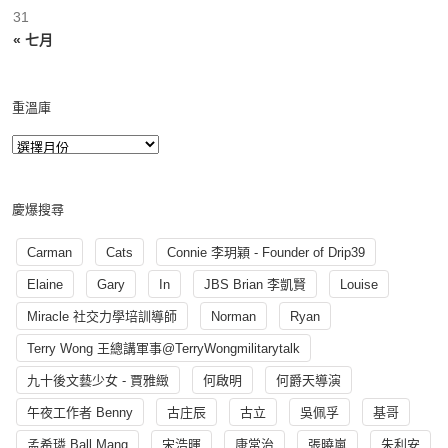
31
« 七月
重溫庫
慶爆搜尋
Carman
Cats
Connie 李玥穎 - Founder of Drip39
Elaine
Gary
In
JBS Brian 李凱賢
Louise
Miracle 社交力學培訓導師
Norman
Ryan
Terry Wong 王總講軍事@TerryWongmilitarytalk
九十後文藝少女 - 賈雅緻
何啟明
何爵天導演
午夜工作者 Benny
古庄辰
古立
吳佩孚
基哥
孟希璘 Ball Mang
宋浩暉
康常治
張曉嵐
朱利安