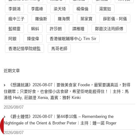
李錦鴻
李鑑峰
梁天琦
楊偉倫
湯寳如
瘋中三子
羅倫斯
羅海憫
葉家寶
薛影儀 - 阿儀
藍精靈
蝌蚪
許莎朗
譚雁瞳
鄭遨汶法筠師傅
阿銀
陳俊偉
香港催眠輔導中心 Tim Sir
香港記憶學院總監
馬哥老師
近期文章
《想講就講》2026-08-07｜要做美食家 Foodie，最緊要講真話，對得
住觀眾；只要好食，也會撐小店食肆，希望佢哋能捱得住！｜主持：馬
溱禧 Heily, 莊韻澄 Xenia, 嘉賓：雅軒 Kinki
2026/08/07
《爵士鍾情》2026-08-07︱第44季10集 – Remembering the
Nightingale of the Orient & Brother Peter︱主持：鍾一諾 Roger
2026/08/07