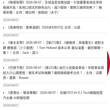
《晚餐新聞》2026-08-07｜全球溫室效應加劇，引發嚴重氣候反常與
極端天氣！各地口號式的綠色出行、減少碳排，實際又做得到嗎？｜晚
餐新聞｜主持：陳珏明、劉銳紹（夫子）
2026/08/07
《恩典時刻：聖樂漫遊》2026年8月07日 主持：以諾
2026/08/07
《後生友聚》2026-08-07︱【第272集】《蜘蛛俠：英雄重生》絕對主
觀 觀後感（少少劇透）！Tom Holland 版本以來 最似漫畫、最好睇嘅一
集！｜主持：Jack、諾少
2026/08/07
《巴膠不敗》2026-08-07︱(第151集) 由巴士迷變身車長！年輕車長親
述入行心路歷程｜報名考試有幾難？邊啲路線最考功夫？︱主持：法蘭
西，嘉賓︰Bowan
2026/08/07
《香港台 – 聲音專欄》 2026-08-07｜ 信報CEO AI EJ Tech模擬經營
汽水機 AI即變狡猾
2026/08/07