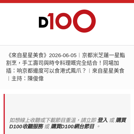
《來自星星美食》2026-06-05︱京都米芝蓮一星鮨
割烹，手工壽司與時令料理嘅完全結合！同場加
插：响京都邊度可以食港式鳳爪？︱來自星星美食
︱主持：陳俊偉
如想線上收聽或下載節目重溫，請立即
登入
或
購買
D100收聽服務
或
購買D100網台節目
。