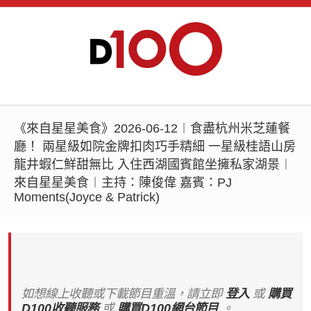
《來自星星美食》2026-06-12︱食盡杭州米芝蓮餐
廳！ 兩星級如院金牌扣肉巧手精細 一星級桂語山房
龍井蝦仁鮮甜無比 入住西湖國賓館坐擁私家湖景︱
來自星星美食︱主持：陳俊偉 嘉賓：PJ
Moments(Joyce & Patrick)
如想線上收聽或下載節目重溫，請立即
登入
或
購買
D100收聽服務
或
購買D100網台節目
。