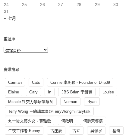
24
25
26
27
28
29
30
31
« 七月
重溫庫
慶爆搜尋
Carman
Cats
Connie 李玥穎 - Founder of Drip39
Elaine
Gary
In
JBS Brian 李凱賢
Louise
Miracle 社交力學培訓導師
Norman
Ryan
Terry Wong 王總講軍事@TerryWongmilitarytalk
九十後文藝少女 - 賈雅緻
何啟明
何爵天導演
午夜工作者 Benny
古庄辰
古立
吳佩孚
基哥