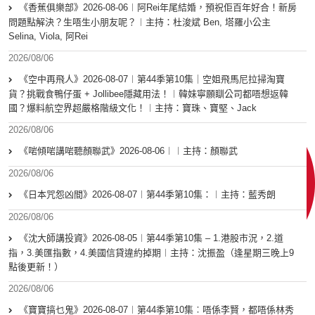
《香蕉俱樂部》2026-08-06︱阿Rei年尾結婚，預祝佢百年好合！新房
問題點解決？生唔生小朋友呢？︱主持：杜浚斌 Ben, 塔羅小公主
Selina, Viola, 阿Rei
2026/08/06
《空中再飛人》2026-08-07︱第44季第10集｜空姐飛馬尼拉掃淘寶
貨？挑戰食鴨仔蛋 + Jollibee隱藏用法！︱韓妹寧願瞓公司都唔想返韓
國？爆料航空界超嚴格階級文化！︱主持：寶珠、寶堅、Jack
2026/08/06
《啱傾啱講啱聽顏聯武》2026-08-06︱︱主持：顏聯武
2026/08/06
《日本咒怨凶間》2026-08-07︱第44季第10集：︱主持：藍秀朗
2026/08/06
《沈大師講投資》2026-08-05︱第44季第10集 – 1.港股市況，2.道
指，3.美匯指數，4.美國信貸違約掉期︱主持：沈振盈（逢星期三晚上9
點後更新！）
2026/08/06
《寶寶搞乜鬼》2026-08-07︱第44季第10集︰唔係李賢，都唔係林秀