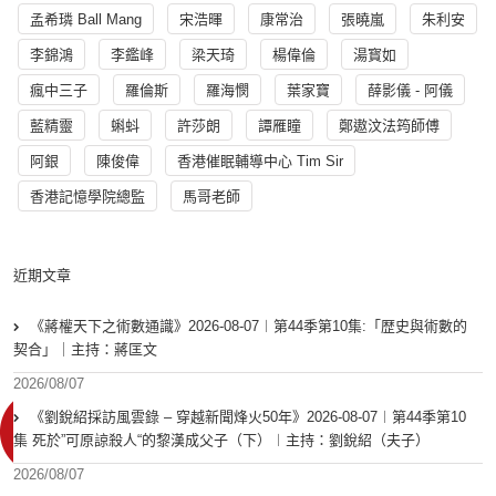
孟希璘 Ball Mang
宋浩暉
康常治
張曉嵐
朱利安
李錦鴻
李鑑峰
梁天琦
楊偉倫
湯寳如
瘋中三子
羅倫斯
羅海憫
葉家寶
薛影儀 - 阿儀
藍精靈
蝌蚪
許莎朗
譚雁瞳
鄭遨汶法筠師傅
阿銀
陳俊偉
香港催眠輔導中心 Tim Sir
香港記憶學院總監
馬哥老師
近期文章
《蔣權天下之術數通識》2026-08-07︱第44季第10集:「歴史與術數的
契合」｜主持：蔣匡文
2026/08/07
《劉銳紹採訪風雲錄 – 穿越新聞烽火50年》2026-08-07︱第44季第10
集 死於”可原諒殺人“的黎漢成父子（下）︱主持：劉銳紹（夫子）
2026/08/07