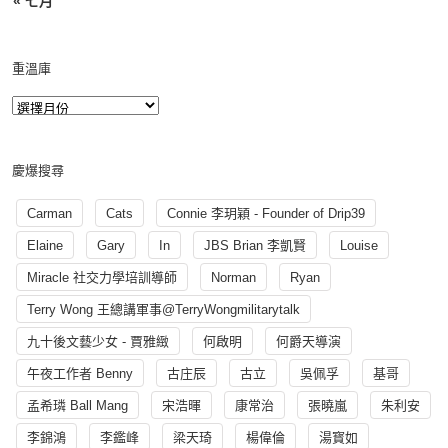
« 七月
重溫庫
慶爆搜尋
Carman
Cats
Connie 李玥穎 - Founder of Drip39
Elaine
Gary
In
JBS Brian 李凱賢
Louise
Miracle 社交力學培訓導師
Norman
Ryan
Terry Wong 王總講軍事@TerryWongmilitarytalk
九十後文藝少女 - 賈雅緻
何啟明
何爵天導演
午夜工作者 Benny
古庄辰
古立
吳佩孚
基哥
孟希璘 Ball Mang
宋浩暉
康常治
張曉嵐
朱利安
李錦鴻
李鑑峰
梁天琦
楊偉倫
湯寳如