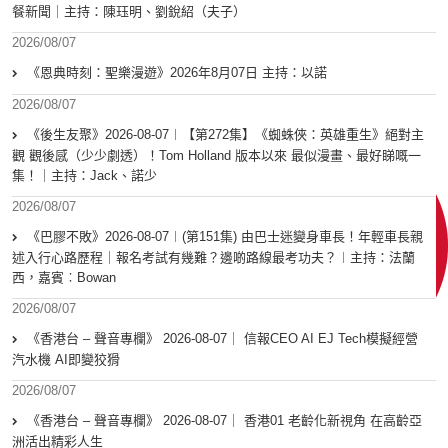
餐新聞｜主持：陳珏明、劉銳紹（夫子）
2026/08/07
《恩典時刻：聖樂漫遊》2026年8月07日 主持：以諾
2026/08/07
《後生友聚》2026-08-07︱【第272集】《蜘蛛俠：英雄重生》絕對主
觀 觀後感（少少劇透）！Tom Holland 版本以來 最似漫畫、最好睇嘅一
集！｜主持：Jack、諾少
2026/08/07
《巴膠不敗》2026-08-07︱(第151集) 由巴士迷變身車長！年輕車長親
述入行心路歷程｜報名考試有幾難？邊啲路線最考功夫？︱主持：法蘭
西，嘉賓︰Bowan
2026/08/07
《香港台 – 聲音專欄》 2026-08-07｜ 信報CEO AI EJ Tech模擬經營
汽水機 AI即變狡猾
2026/08/07
《香港台 – 聲音專欄》 2026-08-07｜ 香港01 老齡化新視角 在高齡亞
洲活出精彩人生