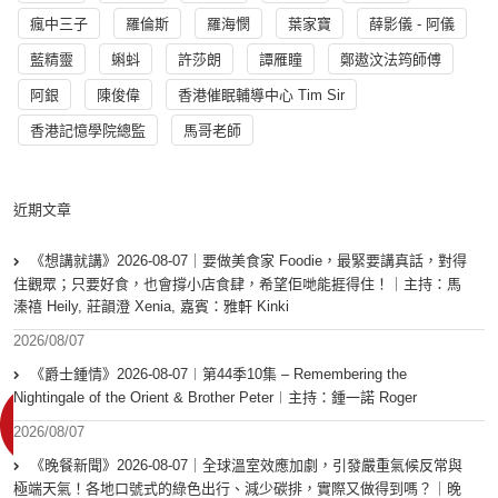
瘋中三子
羅倫斯
羅海憫
葉家寶
薛影儀 - 阿儀
藍精靈
蝌蚪
許莎朗
譚雁瞳
鄭遨汶法筠師傅
阿銀
陳俊偉
香港催眠輔導中心 Tim Sir
香港記憶學院總監
馬哥老師
近期文章
《想講就講》2026-08-07｜要做美食家 Foodie，最緊要講真話，對得
住觀眾；只要好食，也會撐小店食肆，希望佢哋能捱得住！｜主持：馬
溱禧 Heily, 莊韻澄 Xenia, 嘉賓：雅軒 Kinki
2026/08/07
《爵士鍾情》2026-08-07︱第44季10集 – Remembering the
Nightingale of the Orient & Brother Peter︱主持：鍾一諾 Roger
2026/08/07
《晚餐新聞》2026-08-07｜全球溫室效應加劇，引發嚴重氣候反常與
極端天氣！各地口號式的綠色出行、減少碳排，實際又做得到嗎？｜晚