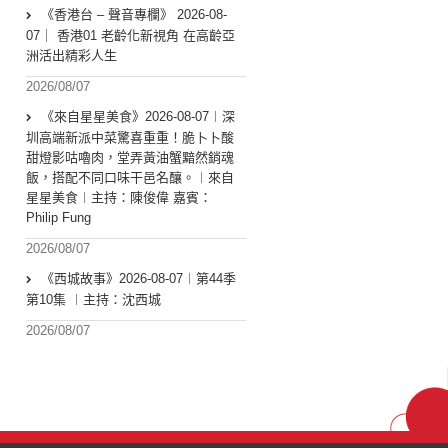
《香港台 – 聲音專欄》 2026-08-
07｜ 香港01 老齡化新視角 在高齡亞
洲活出精彩人生
2026/08/07
《來自星星美食》2026-08-07︱深
圳高端新派中菜驚喜重重！脆卜卜酸
甜燈影咕嚕肉，堂弄黃油蟹黯然銷魂
飯，搭配不同口味干邑名釀。︱來自
星星美食︱主持：陳俊偉 嘉賓：
Philip Fung
2026/08/07
《西城故事》2026-08-07︱第44季
第10集 ︱主持：沈西城
2026/08/07