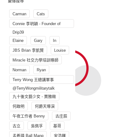
慶爆搜尋
Carman
Cats
Connie 李玥穎 - Founder of
Drip39
Elaine
Gary
In
JBS Brian 李凱賢
Louise
Miracle 社交力學培訓導師
Norman
Ryan
Terry Wong 王總講軍事
@TerryWongmilitarytalk
九十後文藝少女 - 賈雅緻
何啟明
何爵天導演
午夜工作者 Benny
古庄辰
古立
吳佩孚
基哥
孟希璘 Ball Mang
宋浩暉