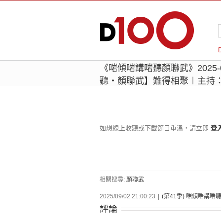
《啱傾啱講啱聽顏聯武》2025-
聽‧顏聯武】難得相聚︱主持
如想線上收聽或下載節目重溫，請立即
登
相關搜尋:
顏聯武
2025/09/02 21:00:23
|
(第41季) 啱傾啱講啱
評論