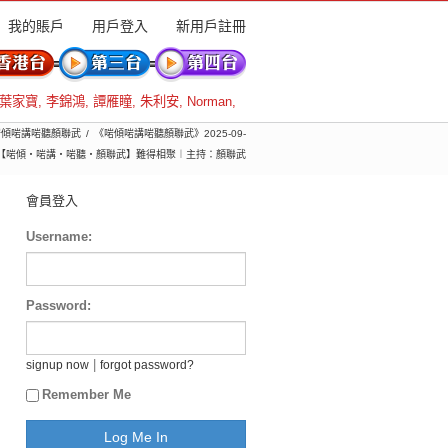
我的賬戶
用戶登入
新用戶註冊
葉家寶
,
李錦鴻
,
譚雁瞳
,
朱利安
,
Norman
,
 啱傾啱講啱聽顏聯武
《啱傾啱講啱聽顏聯武》2025-09-
︱【啱傾‧啱講‧啱聽‧顏聯武】難得相聚︱主持：顏聯武
會員登入
Username:
Password:
|
signup now
forgot password?
Remember Me