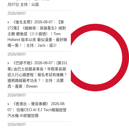
月07日 主持：以諾
2026/08/07
《後生友聚》2026-08-07︱【第
272集】《蜘蛛俠：英雄重生》絕對
主觀 觀後感（少少劇透）！Tom
Holland 版本以來 最似漫畫、最好睇
嘅一集！｜主持：Jack、諾少
2026/08/07
《巴膠不敗》2026-08-07︱(第151
集) 由巴士迷變身車長！年輕車長親
述入行心路歷程｜報名考試有幾難？
邊啲路線最考功夫？︱主持：法蘭
西，嘉賓︰Bowan
2026/08/07
《香港台 – 聲音專欄》 2026-08-
07｜ 信報CEO AI EJ Tech模擬經營
汽水機 AI即變狡猾
2026/08/07