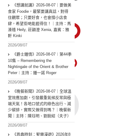
《想講就講》2026-08-07｜要做美
食家 Foodie，最緊要講真話，對得
住觀眾；只要好食，也會撐小店食
肆，希望佢哋能捱得住！｜主持：馬
溱禧 Heily, 莊韻澄 Xenia, 嘉賓：雅
軒 Kinki
2026/08/07
《爵士鍾情》2026-08-07︱第44季
10集 – Remembering the
Nightingale of the Orient & Brother
Peter︱主持：鍾一諾 Roger
2026/08/07
《晚餐新聞》2026-08-07｜全球溫
室效應加劇，引發嚴重氣候反常與極
端天氣！各地口號式的綠色出行、減
少碳排，實際又做得到嗎？｜晚餐新
聞｜主持：陳珏明、劉銳紹（夫子）
2026/08/07
《恩典時刻：聖樂漫遊》2026年8