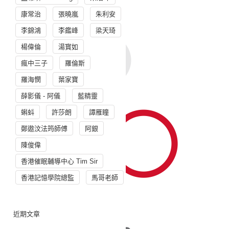
康常治
張曉嵐
朱利安
李錦鴻
李鑑峰
梁天琦
楊偉倫
湯寳如
瘋中三子
羅倫斯
羅海憫
葉家寶
薛影儀 - 阿儀
藍精靈
蝌蚪
許莎朗
譚雁瞳
鄭遨汶法筠師傅
阿銀
陳俊偉
香港催眠輔導中心 Tim Sir
香港記憶學院總監
馬哥老師
近期文章