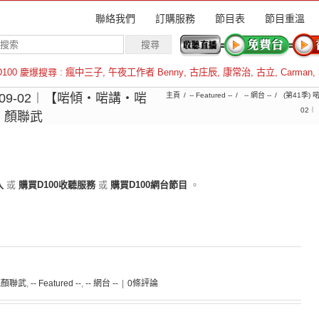
聯絡我們
訂購服務
節目表
節目重溫
D100 慶爆搜尋 :
瘋中三子
,
午夜工作者 Benny
,
古庄辰
,
康常治
,
古立
,
Carman
,
羅倫斯
09-02︱【啱傾‧啱講‧啱
主頁
-- Featured --
-- 網台 --
(第41季)
02
：顏聯武
入
或
購買D100收聽服務
或
購買D100網台節目
。
聽顏聯武
,
-- Featured --
,
-- 網台 --
|
0條評論