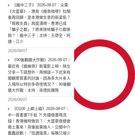
《瘋中三子》 2026-08-07｜尖東
《大富豪》、港島《檀島咖啡》拉閘
後再回歸，是本港做生意的新姿態？
「假救生員」再度湧現，香港已成
「騙子之都」？將來除咗騙子乜都係
假？｜瘋中三子｜主持：王德全、阿
通、江少
2026/08/07
《90後翻牆大作戰》2026-08-07︱
最近有《蜘蛛俠》新電影上映，除左
分享一下感想外，再傾談一下近來有
關觀眾質素的討論，因為多大片多人
入場所以特別多奇怪情況？︱90後翻
牆大作戰︱主持：梁德民團隊
2026/08/07
《D100 上綱上線》2026-08-07｜
中一買書要7千蚊 ?! 外國借書唔洗
錢！香港幾時做到？｜大富豪夜總會
捲土重來！背後股東換人，公關中介
蠢蠢欲動！「低調復業」每晚只接少