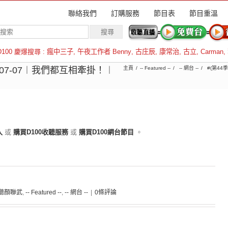
聯絡我們
訂購服務
節目表
節目重溫
D100 慶爆搜尋 :
瘋中三子
,
午夜工作者 Benny
,
古庄辰
,
康常治
,
古立
,
Carman
,
羅倫斯
07-07︱我們都互相牽掛！︱
主頁
-- Featured --
-- 網台 --
#(第44
入
或
購買D100收聽服務
或
購買D100網台節目
。
啱聽顏聯武
,
-- Featured --
,
-- 網台 --
|
0條評論