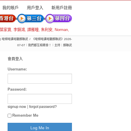
我的賬戶
用戶登入
新用戶註冊
葉家寶
,
李錦鴻
,
譚雁瞳
,
朱利安
,
Norman
,
季) 啱傾啱講啱聽顏聯武
《啱傾啱講啱聽顏聯武》2026-
07-07︱我們都互相牽掛！︱主持：顏聯武
會員登入
Username:
Password:
|
signup now
forgot password?
Remember Me