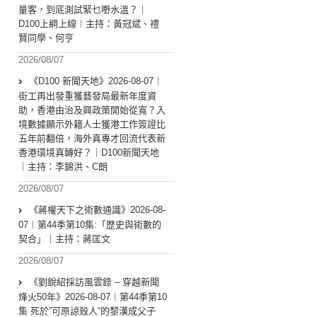
量客，到底測試緊乜嘢水溫？｜
D100上綱上線︱主持：黃冠斌、禮
賢同學、何亨
2026/08/07
《D100 新聞天地》2026-08-07｜
街工再出發重獲藝發局最新年度資
助，香港由治及興政策開始從寬？入
境數據顯示外籍人士獲港工作簽證比
五年前翻倍，海外真專才回流代表新
香港環境真轉好？｜D100新聞天地
｜主持：李錦洪、C朗
2026/08/07
《蔣權天下之術數通識》2026-08-
07︱第44季第10集:「歴史與術數的
契合」｜主持：蔣匡文
2026/08/07
《劉銳紹採訪風雲錄 – 穿越新聞
烽火50年》2026-08-07︱第44季第10
集 死於”可原諒殺人“的黎漢成父子