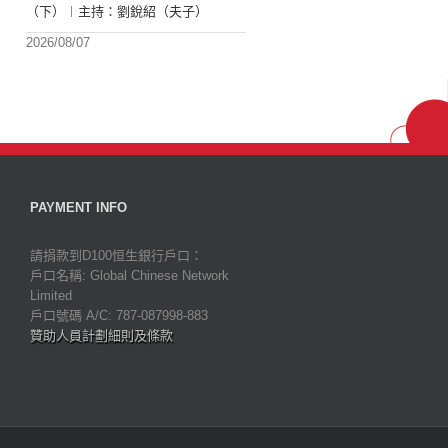
（下）︱主持：劉銳紹（夫子）
2026/08/07
PAYMENT INFO
請捐款到D100恒生銀行戶口：
戶口名稱: Global Chinese Network
Limited
戶口號碼 A/C: 787-087998-883
贊助人員計劃細則及條款