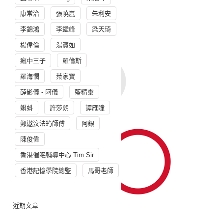
康常治
張曉嵐
朱利安
李錦鴻
李鑑峰
梁天琦
楊偉倫
湯寳如
瘋中三子
羅倫斯
羅海憫
葉家寶
薛影儀 - 阿儀
藍精靈
蝌蚪
許莎朗
譚雁瞳
鄭遨汶法筠師傅
阿銀
陳俊偉
香港催眠輔導中心 Tim Sir
香港記憶學院總監
馬哥老師
近期文章