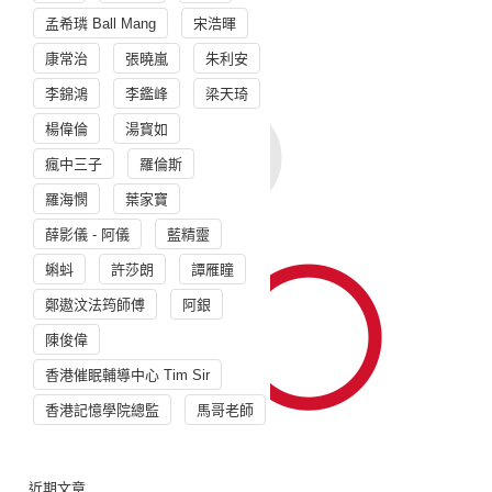
孟希璘 Ball Mang
宋浩暉
康常治
張曉嵐
朱利安
李錦鴻
李鑑峰
梁天琦
楊偉倫
湯寳如
瘋中三子
羅倫斯
羅海憫
葉家寶
薛影儀 - 阿儀
藍精靈
蝌蚪
許莎朗
譚雁瞳
鄭遨汶法筠師傅
阿銀
陳俊偉
香港催眠輔導中心 Tim Sir
香港記憶學院總監
馬哥老師
近期文章