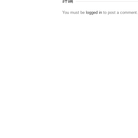
評論
You must be
logged in
to post a comment.