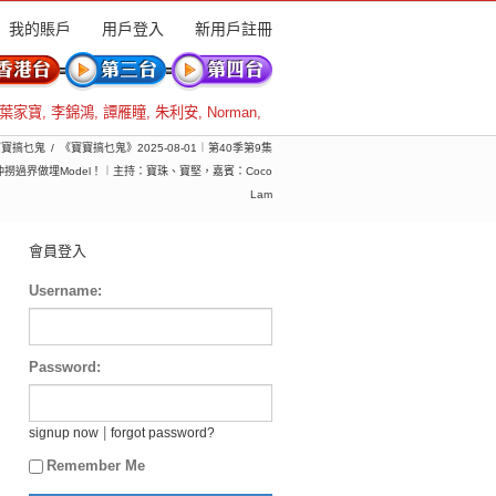
我的賬戶
用戶登入
新用戶註冊
葉家寶
,
李錦鴻
,
譚雁瞳
,
朱利安
,
Norman
,
 寶寶搞乜鬼
《寶寶搞乜鬼》2025-08-01︱第40季第9集
過界做埋Model！︱主持：寶珠、寶堅，嘉賓：Coco
Lam
會員登入
Username:
Password:
|
signup now
forgot password?
Remember Me