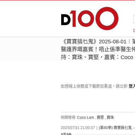
《寶寶搞乜鬼》2025-08-0
醫護界嘅嘉賓！唔止係準醫生仲
持：寶珠、寶堅，嘉賓：Coco 
如想線上收聽或下載節目重溫，請立即
登
相關搜尋:
Coco Lam
,
寶堅
,
寶珠
2025/07/31 21:00:37
|
(第40季) 寶寶搞乜鬼
,