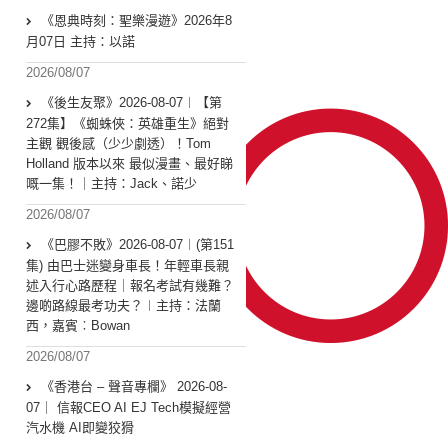
《恩典時刻：聖樂漫遊》2026年8
月07日 主持：以諾
2026/08/07
《後生友聚》2026-08-07︱【第
272集】《蜘蛛俠：英雄重生》絕對
主觀 觀後感（少少劇透）！Tom
Holland 版本以來 最似漫畫、最好睇
嘅一集！｜主持：Jack、諾少
2026/08/07
《巴膠不敗》2026-08-07︱(第151
集) 由巴士迷變身車長！年輕車長親
述入行心路歷程｜報名考試有幾難？
邊啲路線最考功夫？︱主持：法蘭
西，嘉賓︰Bowan
2026/08/07
《香港台 – 聲音專欄》 2026-08-
07｜ 信報CEO AI EJ Tech模擬經營
汽水機 AI即變狡猾