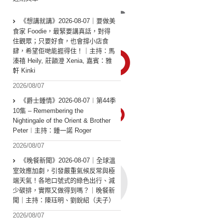
《想講就講》2026-08-07｜要做美
食家 Foodie，最緊要講真話，對得
住觀眾；只要好食，也會撐小店食
肆，希望佢哋能捱得住！｜主持：馬
溱禧 Heily, 莊韻澄 Xenia, 嘉賓：雅
軒 Kinki
2026/08/07
《爵士鍾情》2026-08-07︱第44季
10集 – Remembering the
Nightingale of the Orient & Brother
Peter︱主持：鍾一諾 Roger
2026/08/07
《晚餐新聞》2026-08-07｜全球溫
室效應加劇，引發嚴重氣候反常與極
端天氣！各地口號式的綠色出行、減
少碳排，實際又做得到嗎？｜晚餐新
聞｜主持：陳珏明、劉銳紹（夫子）
2026/08/07