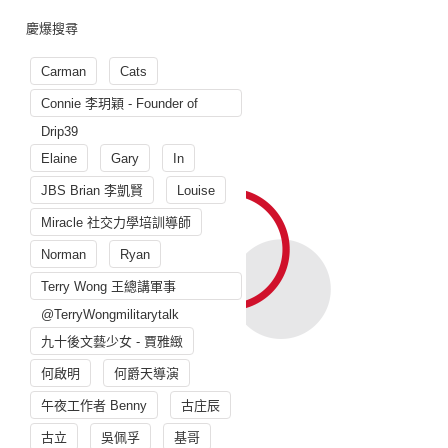
慶爆搜尋
Carman
Cats
Connie 李玥穎 - Founder of
Drip39
Elaine
Gary
In
JBS Brian 李凱賢
Louise
Miracle 社交力學培訓導師
Norman
Ryan
Terry Wong 王總講軍事
@TerryWongmilitarytalk
九十後文藝少女 - 賈雅緻
何啟明
何爵天導演
午夜工作者 Benny
古庄辰
古立
吳佩孚
基哥