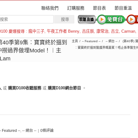
聯絡我們
訂購服務
節目表
節目重溫
D100 慶爆搜尋 :
瘋中三子
,
午夜工作者 Benny
,
古庄辰
,
康常治
,
古立
,
Carman
,
羅倫斯
1︱第40季第9集︰寶寶終於搵到
主頁
-- Featured --
-- 網台 --
(第40季)
︰寶寶終於搵到醫護界嘅嘉賓！唔止係準醫生仲撈
撈過界做埋Model！︱主
Lam
入
或
購買D100收聽服務
或
購買D100網台節目
。
-- Featured --
,
-- 網台 --
|
0條評論