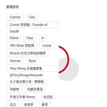
慶爆搜尋
Carman
Cats
Connie 李玥穎 - Founder of
Drip39
Elaine
Gary
In
JBS Brian 李凱賢
Louise
Miracle 社交力學培訓導師
Norman
Ryan
Terry Wong 王總講軍事
@TerryWongmilitarytalk
九十後文藝少女 - 賈雅緻
何啟明
何爵天導演
午夜工作者 Benny
古庄辰
古立
吳佩孚
基哥