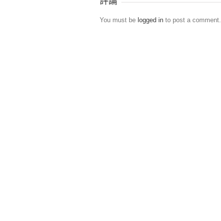
評論
You must be
logged in
to post a comment.