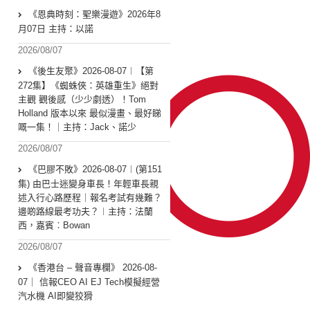
《恩典時刻：聖樂漫遊》2026年8
月07日 主持：以諾
2026/08/07
《後生友聚》2026-08-07︱【第
272集】《蜘蛛俠：英雄重生》絕對
主觀 觀後感（少少劇透）！Tom
Holland 版本以來 最似漫畫、最好睇
嘅一集！｜主持：Jack、諾少
2026/08/07
《巴膠不敗》2026-08-07︱(第151
集) 由巴士迷變身車長！年輕車長親
述入行心路歷程｜報名考試有幾難？
邊啲路線最考功夫？︱主持：法蘭
西，嘉賓︰Bowan
2026/08/07
《香港台 – 聲音專欄》 2026-08-
07｜ 信報CEO AI EJ Tech模擬經營
汽水機 AI即變狡猾