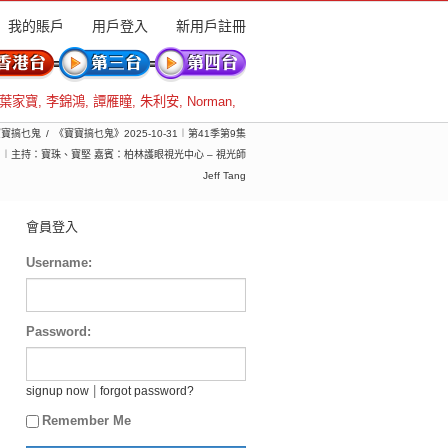
我的賬戶
用戶登入
新用戶註冊
葉家寶
,
李錦鴻
,
譚雁瞳
,
朱利安
,
Norman
,
 寶寶搞乜鬼
《寶寶搞乜鬼》2025-10-31︱第41季第9集
︱主持：寶珠、寶堅 嘉賓：柏林護眼視光中心 – 視光師
Jeff Tang
會員登入
Username:
Password:
|
signup now
forgot password?
Remember Me