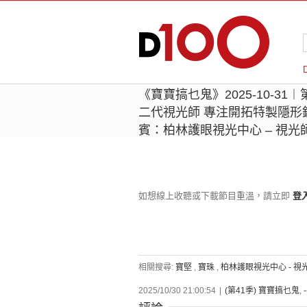
《寶寶搞乜鬼》2025-10-3
二代視光師 專注開拓特製隱形
賓：柏林護眼視光中心 – 視光師 Je
如想線上收聽或下載節目重溫，請立即
登
相關搜尋:
寶堅
,
寶珠
,
柏林護眼視光中心 - 視光師 
2025/10/30 21:00:54
|
(第41季) 寶寶搞乜鬼
,