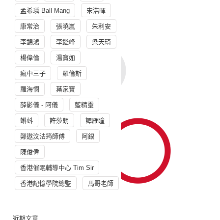
孟希璘 Ball Mang
宋浩暉
康常治
張曉嵐
朱利安
李錦鴻
李鑑峰
梁天琦
楊偉倫
湯寳如
瘋中三子
羅倫斯
羅海憫
葉家寶
薛影儀 - 阿儀
藍精靈
蝌蚪
許莎朗
譚雁瞳
鄭遨汶法筠師傅
阿銀
陳俊偉
香港催眠輔導中心 Tim Sir
香港記憶學院總監
馬哥老師
近期文章