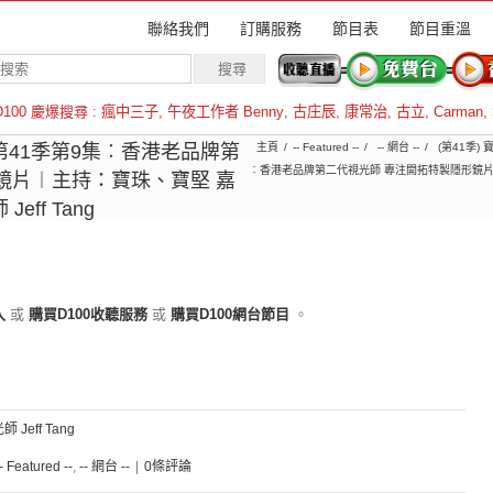
聯絡我們
訂購服務
節目表
節目重溫
D100 慶爆搜尋 :
瘋中三子
,
午夜工作者 Benny
,
古庄辰
,
康常治
,
古立
,
Carman
,
羅倫斯
1︱第41季第9集︰香港老品牌第
主頁
-- Featured --
-- 網台 --
(第41季)
︰香港老品牌第二代視光師 專注開拓特製隱形鏡片
鏡片︱主持：寶珠、寶堅 嘉
ff Tang
入
或
購買D100收聽服務
或
購買D100網台節目
。
Jeff Tang
-- Featured --
,
-- 網台 --
|
0條評論