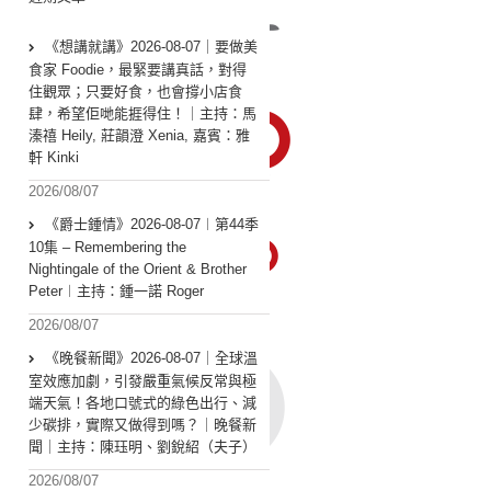
《想講就講》2026-08-07｜要做美
食家 Foodie，最緊要講真話，對得
住觀眾；只要好食，也會撐小店食
肆，希望佢哋能捱得住！｜主持：馬
溱禧 Heily, 莊韻澄 Xenia, 嘉賓：雅
軒 Kinki
2026/08/07
《爵士鍾情》2026-08-07︱第44季
10集 – Remembering the
Nightingale of the Orient & Brother
Peter︱主持：鍾一諾 Roger
2026/08/07
《晚餐新聞》2026-08-07｜全球溫
室效應加劇，引發嚴重氣候反常與極
端天氣！各地口號式的綠色出行、減
少碳排，實際又做得到嗎？｜晚餐新
聞｜主持：陳珏明、劉銳紹（夫子）
2026/08/07