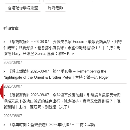
香港記憶學院總監
馬哥老師
近期文章
《想講就講》2026-08-07｜要做美食家 Foodie，最緊要講真話，對得
住觀眾；只要好食，也會撐小店食肆，希望佢哋能捱得住！｜主持：馬
溱禧 Heily, 莊韻澄 Xenia, 嘉賓：雅軒 Kinki
2026/08/07
《爵士鍾情》2026-08-07︱第44季10集 – Remembering the
Nightingale of the Orient & Brother Peter︱主持：鍾一諾 Roger
2026/08/07
《晚餐新聞》2026-08-07｜全球溫室效應加劇，引發嚴重氣候反常與
極端天氣！各地口號式的綠色出行、減少碳排，實際又做得到嗎？｜晚
餐新聞｜主持：陳珏明、劉銳紹（夫子）
2026/08/07
《恩典時刻：聖樂漫遊》2026年8月07日 主持：以諾