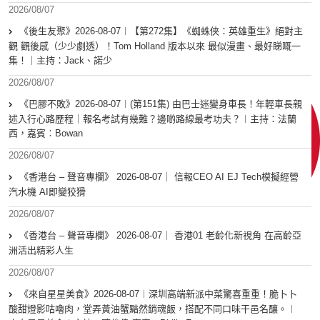
2026/08/07
《後生友聚》2026-08-07︱【第272集】《蜘蛛俠：英雄重生》絕對主
觀 觀後感（少少劇透）！Tom Holland 版本以來 最似漫畫、最好睇嘅一
集！｜主持：Jack、諾少
2026/08/07
《巴膠不敗》2026-08-07︱(第151集) 由巴士迷變身車長！年輕車長親
述入行心路歷程｜報名考試有幾難？邊啲路線最考功夫？︱主持：法蘭
西，嘉賓︰Bowan
2026/08/07
《香港台 – 聲音專欄》 2026-08-07｜ 信報CEO AI EJ Tech模擬經營
汽水機 AI即變狡猾
2026/08/07
《香港台 – 聲音專欄》 2026-08-07｜ 香港01 老齡化新視角 在高齡亞
洲活出精彩人生
2026/08/07
《來自星星美食》2026-08-07︱深圳高端新派中菜驚喜重重！脆卜卜
酸甜燈影咕嚕肉，堂弄黃油蟹黯然銷魂飯，搭配不同口味干邑名釀。︱