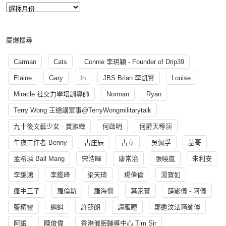
慶爆搜尋
Carman
Cats
Connie 李玥穎 - Founder of Drip39
Elaine
Gary
In
JBS Brian 李凱賢
Louise
Miracle 社交力學培訓導師
Norman
Ryan
Terry Wong 王總講軍事@TerryWongmilitarytalk
九十後文藝少女 - 賈雅緻
何啟明
何爵天導演
午夜工作者 Benny
古庄辰
古立
吳佩孚
基哥
孟希璘 Ball Mang
宋浩暉
康常治
張曉嵐
朱利安
李錦鴻
李鑑峰
梁天琦
楊偉倫
湯寳如
瘋中三子
羅倫斯
羅海憫
葉家寶
薛影儀 - 阿儀
藍精靈
蝌蚪
許莎朗
譚雁瞳
鄭遨汶法筠師傅
阿銀
陳俊偉
香港催眠輔導中心 Tim Sir