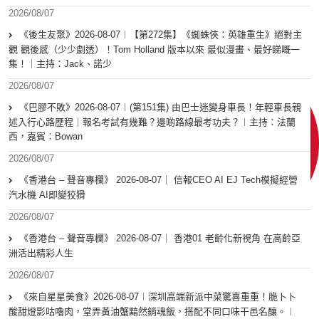
2026/08/07
《後生友聚》2026-08-07︱【第272集】《蜘蛛俠：英雄重生》絕對主
觀 觀後感（少少劇透）！Tom Holland 版本以來 最似漫畫、最好睇嘅一
集！｜主持：Jack、諾少
2026/08/07
《巴膠不敗》2026-08-07︱(第151集) 由巴士迷變身車長！年輕車長親
述入行心路歷程｜報名考試有幾難？邊啲路線最考功夫？︱主持：法蘭
西，嘉賓︰Bowan
2026/08/07
《香港台 – 聲音專欄》 2026-08-07｜ 信報CEO AI EJ Tech模擬經營
汽水機 AI即變狡猾
2026/08/07
《香港台 – 聲音專欄》 2026-08-07｜ 香港01 老齡化新視角 在高齡亞
洲活出精彩人生
2026/08/07
《來自星星美食》2026-08-07︱深圳高端新派中菜驚喜重重！脆卜卜
酸甜燈影咕嚕肉，堂弄黃油蟹黯然銷魂飯，搭配不同口味干邑名釀。︱