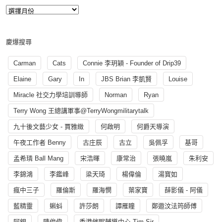
慶爆搜尋
Carman
Cats
Connie 李玥穎 - Founder of Drip39
Elaine
Gary
In
JBS Brian 李凱賢
Louise
Miracle 社交力學培訓導師
Norman
Ryan
Terry Wong 王總講軍事@TerryWongmilitarytalk
九十後文藝少女 - 賈雅緻
何啟明
何爵天導演
午夜工作者 Benny
古庄辰
古立
吳佩孚
基哥
孟希璘 Ball Mang
宋浩暉
康常治
張曉嵐
朱利安
李錦鴻
李鑑峰
梁天琦
楊偉倫
湯寳如
瘋中三子
羅倫斯
羅海憫
葉家寶
薛影儀 - 阿儀
藍精靈
蝌蚪
許莎朗
譚雁瞳
鄭遨汶法筠師傅
阿銀
陳俊偉
香港催眠輔導中心 Tim Sir