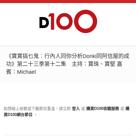
《寶寶搞乜鬼︰行內人同你分析Donki同阿信屋的成
功》第二十三季第十二集 主持：寶珠、寶堅 嘉
賓：Michael
如想線上收聽或下載節目重溫，請立即
登入
或
購買D100收聽服務
或
購
買D100網台節目
。